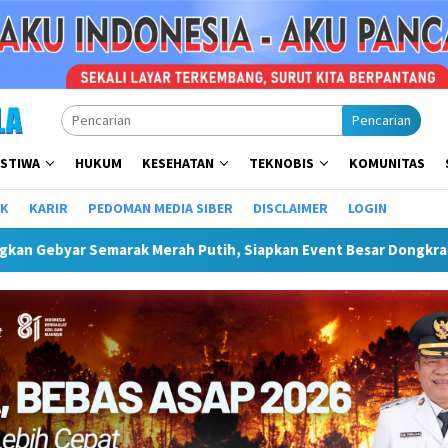
Pencarian
ISTIWA
HUKUM
KESEHATAN
TEKNOBIS
KOMUNITAS
IK
KARIR
PEDOMAN MEDIA SIBER
DISCLAIMER
LOGIN
Merah Putih, Siapkan Event Besar Dongkrak UMKM Dan Pariwisata