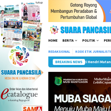
Loncat
tutup
ke
konten
HOME
BERITA
POLITIK
PER
REDAKSIONAL
KODE ETIK JURNALIST
om Rumija
Plt Bupati Hendri Matangkan Gebyar Semarak 
BREAKING NEWS