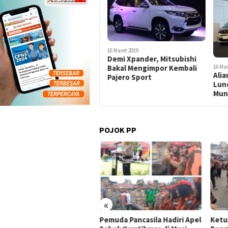
16 Maret 2019
Demi Xpander, Mitsubishi
Bakal Mengimpor Kembali
16 Mar
Alia
Pajero Sport
Lunc
Mun
POJOK PP
«
am Harapan di Lahan
Pemuda Pancasila Hadiri Apel
Ketu