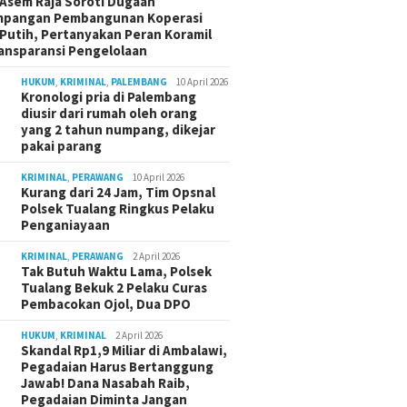
Asem Raja Soroti Dugaan
mpangan Pembangunan Koperasi
Putih, Pertanyakan Peran Koramil
ansparansi Pengelolaan
HUKUM
,
KRIMINAL
,
PALEMBANG
10 April 2026
Kronologi pria di Palembang
diusir dari rumah oleh orang
yang 2 tahun numpang, dikejar
pakai parang
KRIMINAL
,
PERAWANG
10 April 2026
Kurang dari 24 Jam, Tim Opsnal
Polsek Tualang Ringkus Pelaku
Penganiayaan
KRIMINAL
,
PERAWANG
2 April 2026
Tak Butuh Waktu Lama, Polsek
Tualang Bekuk 2 Pelaku Curas
Pembacokan Ojol, Dua DPO
HUKUM
,
KRIMINAL
2 April 2026
Skandal Rp1,9 Miliar di Ambalawi,
Pegadaian Harus Bertanggung
Jawab! Dana Nasabah Raib,
Pegadaian Diminta Jangan