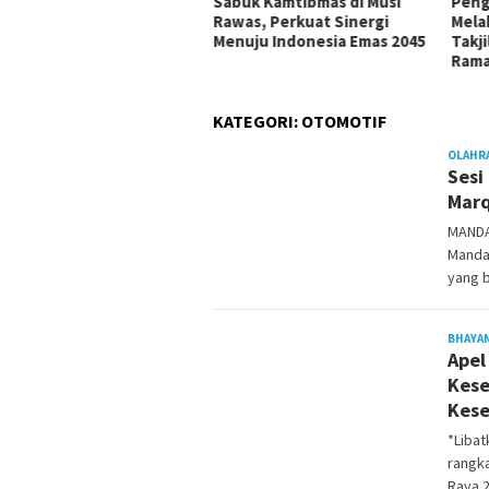
as Bencana: MPC PP
Sabuk Kamtibmas di Musi
Peng
wakarta Lestarikan Alam
Rawas, Perkuat Sinergi
Mela
bil Perhatikan Aspirasi
Menuju Indonesia Emas 2045
Takj
rga
Ram
KATEGORI:
OTOMOTIF
OLAHR
Sesi
Marq
MANDAL
Manda
yang 
BHAYA
Apel
Kese
Kese
*Liba
rangk
Raya 