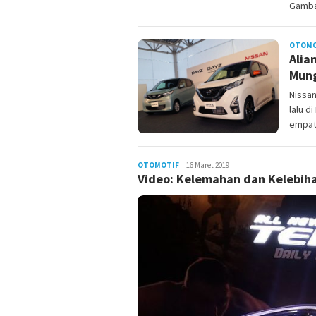
Gamba
OTOMO
Alia
Mung
Nissa
lalu d
empat 
OTOMOTIF
Admin
16 Maret 2019
Video: Kelemahan dan Kelebiha