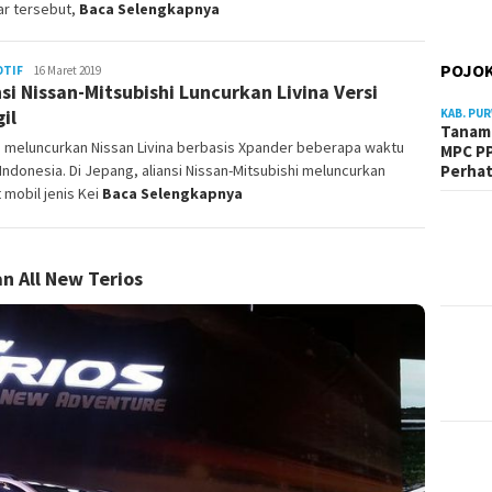
r tersebut,
Baca Selengkapnya
POJOK
TIF
Admin
16 Maret 2019
nsi Nissan-Mitsubishi Luncurkan Livina Versi
il
KAB. PU
Tanam 
n meluncurkan Nissan Livina berbasis Xpander beberapa waktu
MPC PP
i Indonesia. Di Jepang, aliansi Nissan-Mitsubishi meluncurkan
Perhat
mobil jenis Kei
Baca Selengkapnya
n All New Terios