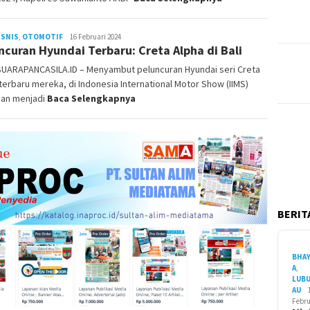
ISNIS
,
OTOMOTIF
Redaksi
16 Februari 2024
ncuran Hyundai Terbaru: Creta Alpha di Bali
 SUARAPANCASILA.ID – Menyambut peluncuran Hyundai seri Creta
terbaru mereka, di Indonesia International Motor Show (IIMS)
dan menjadi
Baca Selengkapnya
BERITA
BHA
A
,
LUB
AU
Febru