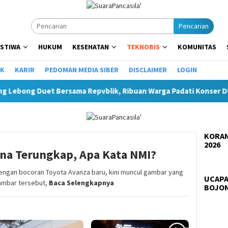
Pencarian
ISTIWA
HUKUM
KESEHATAN
TEKNOBIS
KOMUNITAS
IK
KARIR
PEDOMAN MEDIA SIBER
DISCLAIMER
LOGIN
a Repvblik, Ribuan Warga Padati Konser Di Selupu Rejang
KORAN
2026
ina Terungkap, Apa Kata NMI?
engan bocoran Toyota Avanza baru, kini muncul gambar yang
UCAPA
 Gambar tersebut,
Baca Selengkapnya
BOJO