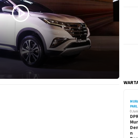
WARTA
MUR
PAR
0 Jun
DP
Mur
Den
n