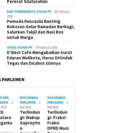
Pererat Silaturahmi
KAB. PURWAKARTA
,
POJOK PP
28 Februari
2026
Pemuda Pancasila Ranting
Bobosan Gelar Ramadan Berbagi,
Salurkan Takjil dan Nasi Box
untuk Warga
OPINI
,
POJOK PP
23 Februari 2026
D’Best Cafe Mengabaikan Surat
Edaran Walikota, Harus Ditindak
Tegas dan Dicabut Izinnya
 PARLEMEN
ATARA
,
MUSIRAWAS
,
MUSIRAWAS
,
LEMEN
3
PARLEMEN
3
PARLEMEN
3
i 2025
Mei 2025
Mei 2025
RD
Terlindun
Terlindun
atara
gi: Wabup
gi: Fraksi-
garka
Suprayitn
Fraksi
o
DPRD Musi