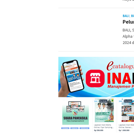
BALI
,
B
Pelu
BALI,
Alpha 
2024 