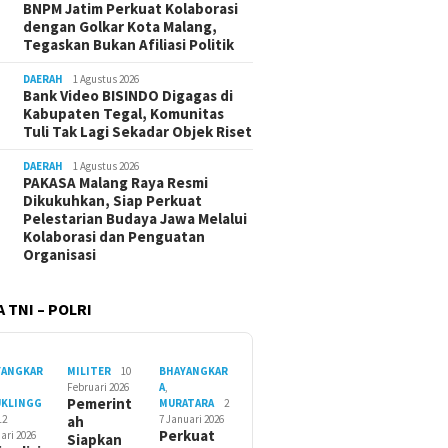
BNPM Jatim Perkuat Kolaborasi
dengan Golkar Kota Malang,
Tegaskan Bukan Afiliasi Politik
DAERAH
1 Agustus 2026
Bank Video BISINDO Digagas di
Kabupaten Tegal, Komunitas
Tuli Tak Lagi Sekadar Objek Riset
DAERAH
1 Agustus 2026
PAKASA Malang Raya Resmi
Dikukuhkan, Siap Perkuat
Pelestarian Budaya Jawa Melalui
Kolaborasi dan Penguatan
Organisasi
 TNI – POLRI
YANGKAR
MILITER
10
BHAYANGKAR
Februari 2026
A
,
Pemerint
UKLINGG
MURATARA
2
12
ah
7 Januari 2026
Perkuat
ari 2026
Siapkan