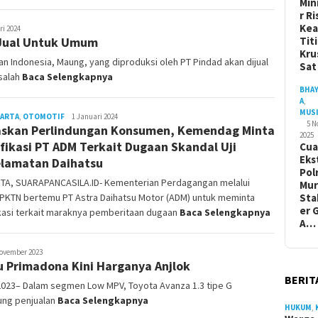
Min
r Ri
Ke
ri 2024
diJual Untuk Umum
Tit
Kru
n Indonesia, Maung, yang diproduksi oleh PT Pindad akan dijual
Sa
 salah
Baca Selengkapnya
BHA
A
,
MUS
KARTA
,
OTOMOTIF
Redaksi
1 Januari 2024
5 
skan Perlindungan Konsumen, Kemendag Minta
2025
ifikasi PT ADM Terkait Dugaan Skandal Uji
Cua
Eks
lamatan Daihatsu
Pol
TA, SUARAPANCASILA.ID- Kementerian Perdagangan melalui
Mur
 PKTN bertemu PT Astra Daihatsu Motor (ADM) untuk meminta
Sta
er 
ikasi terkait maraknya pemberitaan dugaan
Baca Selengkapnya
A…
syah
ovember 2023
u Primadona Kini Harganya Anjlok
BERIT
023– Dalam segmen Low MPV, Toyota Avanza 1.3 tipe G
ung penjualan
Baca Selengkapnya
HUKUM
,