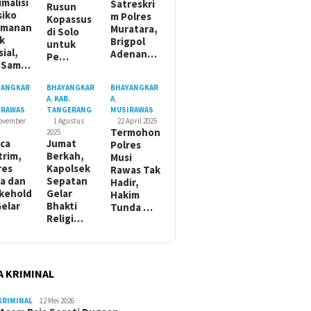
imalisi
Satreskri
Rusun
siko
m Polres
Kopassus
amanan
Muratara,
di Solo
ik
Brigpol
untuk
sial,
Adenan…
Pe…
t Sam…
YANGKAR
BHAYANGKAR
BHAYANGKAR
A
,
KAB.
A
,
IRAWAS
TANGERANG
MUSIRAWAS
November
1 Agustus
22 April 2025
Termohon
2025
ca
Jumat
Polres
trim,
Berkah,
Musi
res
Kapolsek
Rawas Tak
a dan
Sepatan
Hadir,
kehold
Gelar
Hakim
Gelar
Bhakti
Tunda …
Religi…
A KRIMINAL
KRIMINAL
12 Mei 2026