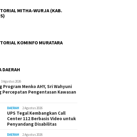
an Gelar Ramadan
Bekas Bencana: MPC PP
Sabuk K
i, Salurkan Takjil dan
Purwakarta Lestarikan Alam
Rawas, 
TORIAL MITHA-WURJA (KAB.
ox untuk Warga
Sambil Perhatikan Aspirasi
Menuju 
S)
Warga
TORIAL KOMINFO MURATARA
A DAERAH
3 Agustus 2026
 Program Menko AHY, Sri Wahyuni
g Percepatan Pengentasan Kawasan
h
DAERAH
2 Agustus 2026
UPS Tegal Kembangkan Call
Center 112 Berbasis Video untuk
Penyandang Disabilitas
DAERAH
2 Agustus 2026