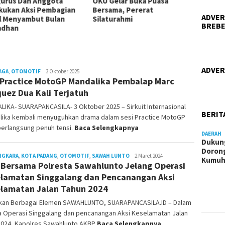
urus Dan Anggota
OKU Gelar Buka Puasa
Bobos
kukan Aksi Pembagian
Bersama, Pererat
Berbag
ADVER
il Menyambut Bulan
Silaturahmi
Nasi B
BREBE
adhan
ADVER
AGA
,
OTOMOTIF
Alfiansyah
3 Oktober 2025
 Practice MotoGP Mandalika Pembalap Marc
Hasan
uez Dua Kali Terjatuh
IKA- SUARAPANCASILA- 3 Oktober 2025 – Sirkuit Internasional
BERIT
lika kembali menyuguhkan drama dalam sesi Practice MotoGP
berlangsung penuh tensi.
Baca Selengkapnya
DAERAH
Dukung
Doron
NGKARA
,
KOTA PADANG
,
OTOMOTIF
,
SAWAH LUNTO
Redaksi
2 Maret 2024
Kumu
 Bersama Polresta Sawahlunto Jelang Operasi
lamatan Singgalang dan Pencanangan Aksi
lamatan Jalan Tahun 2024
tkan Berbagai Elemen SAWAHLUNTO, SUARAPANCASILA.ID – Dalam
a Operasi Singgalang dan pencanangan Aksi Keselamatan Jalan
2024, Kapolres Sawahlunto AKBP
Baca Selengkapnya