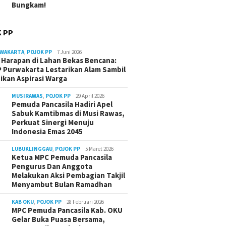
Bungkam!
 PP
RWAKARTA
,
POJOK PP
7 Juni 2026
Harapan di Lahan Bekas Bencana:
 Purwakarta Lestarikan Alam Sambil
ikan Aspirasi Warga
MUSIRAWAS
,
POJOK PP
29 April 2026
Pemuda Pancasila Hadiri Apel
Sabuk Kamtibmas di Musi Rawas,
Perkuat Sinergi Menuju
Indonesia Emas 2045
LUBUKLINGGAU
,
POJOK PP
5 Maret 2026
Ketua MPC Pemuda Pancasila
Pengurus Dan Anggota
Melakukan Aksi Pembagian Takjil
Menyambut Bulan Ramadhan
KAB OKU
,
POJOK PP
28 Februari 2026
MPC Pemuda Pancasila Kab. OKU
Gelar Buka Puasa Bersama,