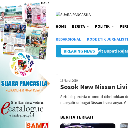
Loncat
tutup
ke
konten
HOME
BERITA
POLITIK
PER
REDAKSIONAL
KODE ETIK JURNALIST
Plt Bupati Rejang Lebong Duet Bersam
BREAKING NEWS
16 Maret 2019
Sosok New Nissan Liv
Setelah pecinta otomotif dihebohkan d
disinyalir sebagai Nissan Livina anyar.
BERITA TERKAIT