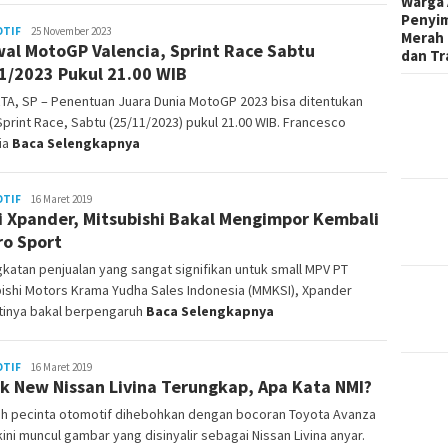
Warga 
Penyi
TIF
Redaksi
25 November 2023
Merah 
al MotoGP Valencia, Sprint Race Sabtu
dan Tr
1/2023 Pukul 21.00 WIB
TA, SP – Penentuan Juara Dunia MotoGP 2023 bisa ditentukan
print Race, Sabtu (25/11/2023) pukul 21.00 WIB. Francesco
ia
Baca Selengkapnya
TIF
Admin
16 Maret 2019
 Xpander, Mitsubishi Bakal Mengimpor Kembali
ro Sport
katan penjualan yang sangat signifikan untuk small MPV PT
ishi Motors Krama Yudha Sales Indonesia (MMKSI), Xpander
tinya bakal berpengaruh
Baca Selengkapnya
TIF
Admin
16 Maret 2019
k New Nissan Livina Terungkap, Apa Kata NMI?
ah pecinta otomotif dihebohkan dengan bocoran Toyota Avanza
kini muncul gambar yang disinyalir sebagai Nissan Livina anyar.