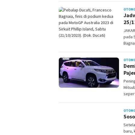
OTOMO
Jadw
25/1
JAKAR
pada S
Bagna
OTOMO
Demi
Paje
Pening
Mitsub
seper
OTOMO
Soso
Setel
baru, 