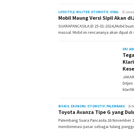
LIFESTYLE
,
MILITER
,
OTOMOTIF
,
VIRAL
Alfiansyah
25 Janua
Mobil Maung Versi Sipil Akan 
Hasan
SUARAPANCASILA.ID 25-01-2024,Mobil buata
massal. Mobil ini rencananya akan dijual di
DKI JA
Tega
Klar
Kese
JAKAR
Ditjen
klarif
BISNIS
,
EKONOMI
,
OTOMOTIF
,
PALEMBANG
Alfian
26 N
Toyota Avanza Tipe G yang Dul
Hasan
Palembang Suara Pancasila.26 November 2
mendominasi pasar sebagai tulang pungg