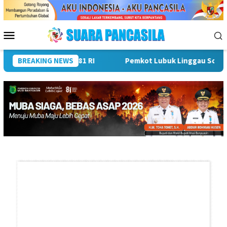
Loncat
ke
konten
Menu
Mobile
iahkan HUT ke-81 RI
BREAKING NEWS
Pemkot Lubuk Linggau Sosialisasika