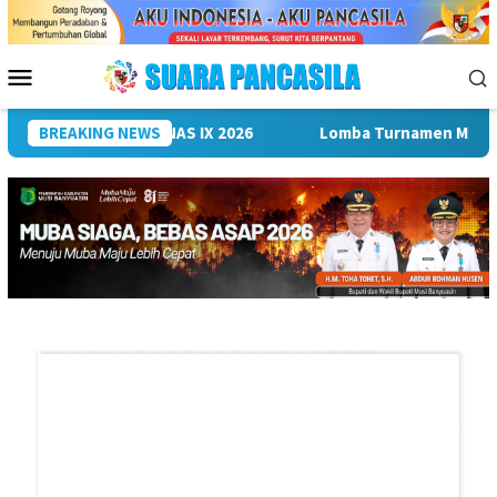
Loncat
ke
konten
Menu
Mobile
k Menuju PORPAMNAS IX 2026
BREAKING NEWS
Lomba Turnamen Mini Soccer 