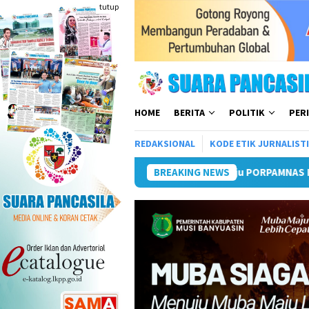
Loncat
tutup
ke
konten
HOME
BERITA
POLITIK
PER
REDAKSIONAL
KODE ETIK JURNALIST
Siap Cetak Atlet Terbaik Menuju PORPAMNAS IX 2026
BREAKING NEWS
Lomb