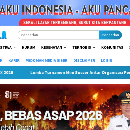
Pencarian
ISTIWA
HUKUM
KESEHATAN
TEKNOBIS
KOMUNITAS
IK
KARIR
PEDOMAN MEDIA SIBER
DISCLAIMER
LOGIN
a Turnamen Mini Soccer Antar Organisasi Perangkat Daerah (OP