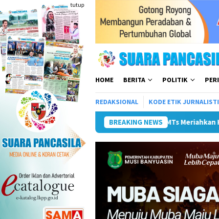
Loncat
tutup
ke
konten
HOME
BERITA
POLITIK
PER
REDAKSIONAL
KODE ETIK JURNALIST
omba Gerak Jalan Tingkat SMP/MTs Meriahkan HUT ke-81 RI
BREAKING NEWS