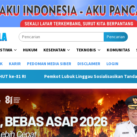
Pencarian
ISTIWA
HUKUM
KESEHATAN
TEKNOBIS
KOMUNITAS
IK
KARIR
PEDOMAN MEDIA SIBER
DISCLAIMER
LOGIN
Pemkot Lubuk Linggau Sosialisasikan Tanda Tangan Elektronik