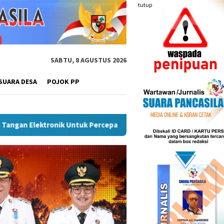
tutup
SABTU, 8 AGUSTUS 2026
SUARA DESA
POJOK PP
 Untuk Percepatan SPBE
Dorong UMKM Naik Kelas, Ratu De