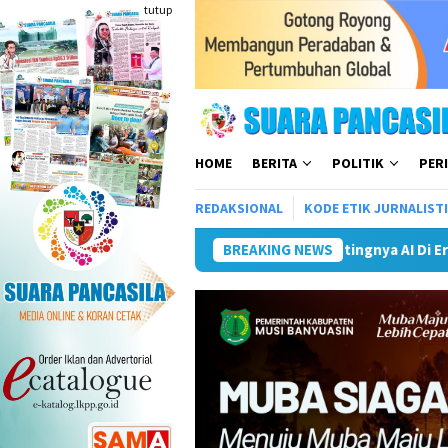
Loncat
tutup
ke
konten
HOME
BERITA
POLITIK
PER
REDAKSIONAL
KODE ETIK JURNALIST
ya AI Di Era Digital
Pemkot Palembang Perkuat Program 
BREAKING NEWS