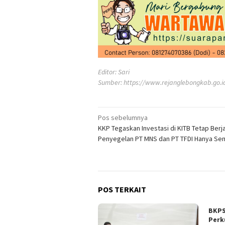
Editor: Sari
Sumber:
https://www.rejanglebongkab.go.i
Navigasi
Pos sebelumnya
KKP Tegaskan Investasi di KITB Tetap Berja
pos
Penyegelan PT MNS dan PT TFDI Hanya Se
POS TERKAIT
BKPS
Perk