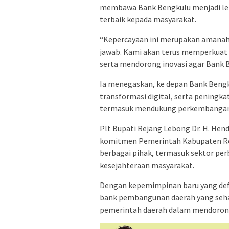
membawa Bank Bengkulu menjadi leb
terbaik kepada masyarakat.
“Kepercayaan ini merupakan amanah 
jawab. Kami akan terus memperkuat 
serta mendorong inovasi agar Bank 
Ia menegaskan, ke depan Bank Bengk
transformasi digital, serta pening
termasuk mendukung perkembanga
Plt Bupati Rejang Lebong Dr. H. Hend
komitmen Pemerintah Kabupaten Re
berbagai pihak, termasuk sektor p
kesejahteraan masyarakat.
Dengan kepemimpinan baru yang defi
bank pembangunan daerah yang sehat
pemerintah daerah dalam mendoro