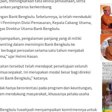
an, meningkatkan tata kelola perusahaan, serta
bankan yangterus berkembang.
ungan Bank Bengkulu. Sebelumnya, ia telah menduduki
ari Pemimpin Divisi Pemasaran, Kepala Cabang Utama,
ugas Direktur Utama Bank Bengkulu.
yampaikan, pengalaman panjang yang di miliki
l penting dalam memimpin Bank Bengkulu ke
i berbagai persoalan selama satu tahun menjabat
ma,” ujar Helmi Hasan.
atan tersebut telah mendapat persetujuan seluruh
a sepakat. Ini merupakan modal besar bagi direksi
n Bank Bengkulu,” katanya.
dak hanya berorientasi pada program dan keuntungan,
dalam mendukung masyarakat, khususnya pelaku usaha
k Bengkulu Iswahyudi menyampaikan komitmennya untuk