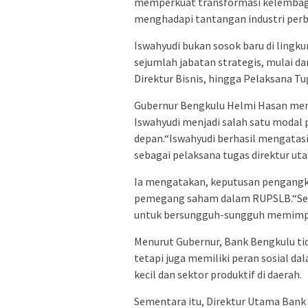
memperkuat transformasi kelembaga
menghadapi tantangan industri per
Iswahyudi bukan sosok baru di lingk
sejumlah jabatan strategis, mulai d
Direktur Bisnis, hingga Pelaksana T
Gubernur Bengkulu Helmi Hasan men
Iswahyudi menjadi salah satu moda
depan.“Iswahyudi berhasil mengatas
sebagai pelaksana tugas direktur uta
Ia mengatakan, keputusan pengangk
pemegang saham dalam RUPSLB.“Semu
untuk bersungguh-sungguh memimpi
Menurut Gubernur, Bank Bengkulu ti
tetapi juga memiliki peran sosial 
kecil dan sektor produktif di daerah.
Sementara itu, Direktur Utama Ban