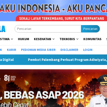
Pencarian
ISTIWA
HUKUM
KESEHATAN
TEKNOBIS
KOMUNITAS
IK
KARIR
PEDOMAN MEDIA SIBER
DISCLAIMER
LOGIN
Adiwiyata, Cetak Generasi Peduli Lingkungan Sejak Dini