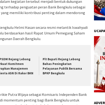
 dalam kegiatan tersebut menjadi bentuk dukungan
g terhadap penguatan peran Bank Bengkulu sebagai
 yang memiliki kontribusi penting dalam mendorong
Bengkulu Helmi Hasan secara resmi melantik Iswahyudi
UCAPA
kulu berdasarkan hasil Rapat Umum Pemegang Saham
ngunan Daerah Bengkulu.
PSDM Rejang Lebong
Plt Bupati Rejang Lebong
rkuat Komitmen
Bahas Peningkatan
rapkan Manajemen
Pelayanan Publik Bersama
lenta ASN Di Rakor BKN
BPKP Bengkulu
prikie Putra Wijaya sebagai Komisaris Independen Bank
adi momentum penting bagi Bank Bengkulu untuk
ADVER