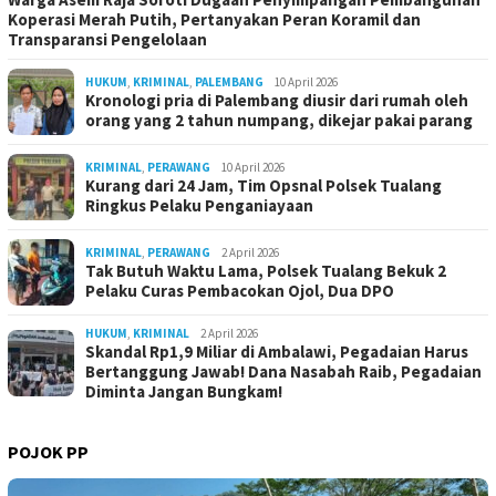
Koperasi Merah Putih, Pertanyakan Peran Koramil dan
Transparansi Pengelolaan
HUKUM
,
KRIMINAL
,
PALEMBANG
10 April 2026
Kronologi pria di Palembang diusir dari rumah oleh
orang yang 2 tahun numpang, dikejar pakai parang
KRIMINAL
,
PERAWANG
10 April 2026
Kurang dari 24 Jam, Tim Opsnal Polsek Tualang
Ringkus Pelaku Penganiayaan
KRIMINAL
,
PERAWANG
2 April 2026
Tak Butuh Waktu Lama, Polsek Tualang Bekuk 2
Pelaku Curas Pembacokan Ojol, Dua DPO
HUKUM
,
KRIMINAL
2 April 2026
Skandal Rp1,9 Miliar di Ambalawi, Pegadaian Harus
Bertanggung Jawab! Dana Nasabah Raib, Pegadaian
Diminta Jangan Bungkam!
POJOK PP