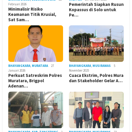
Pemerintah Siapkan Rusun
Februari 2026
Minimalisir Risiko
Kopassus di Solo untuk
Keamanan Titik Krusial,
Pe…
Sat Sam…
BHAYANGKARA
,
MURATARA
27
BHAYANGKARA
,
MUSIRAWAS
5
Januari 2026
November 2025
Perkuat Satreskrim Polres
Cuaca Ekstrim, Polres Mura
Muratara, Brigpol
dan Stakeholder Gelar A…
Adenan…