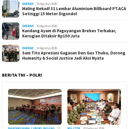
DAERAH
10 Agustus 2026
Maling Nekad! 31 Lembar Aluminium Billboard PT.ACA
Setinggi 15 Meter Digondol
DAERAH
10 Agustus 2026
Kandang Ayam di Paguyangan Brebes Terbakar,
Kerugian Ditaksir Rp150 Juta
DAERAH
10 Agustus 2026
Sam Tito Apresiasi Gagasan Den Gus Thuba, Dorong
Humanity & Social Justice Jadi Aksi Nyata
BERITA TNI – POLRI
BHAYANGKARA
,
LUBUKLINGGAU
12
MILITER
10 Februari 2026