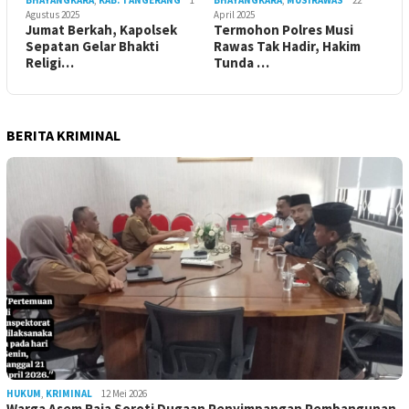
BHAYANGKARA
,
KAB. TANGERANG
1
BHAYANGKARA
,
MUSIRAWAS
22
Agustus 2025
April 2025
Jumat Berkah, Kapolsek
Termohon Polres Musi
Sepatan Gelar Bhakti
Rawas Tak Hadir, Hakim
Religi…
Tunda …
BERITA KRIMINAL
HUKUM
,
KRIMINAL
12 Mei 2026
Warga Asem Raja Soroti Dugaan Penyimpangan Pembangunan