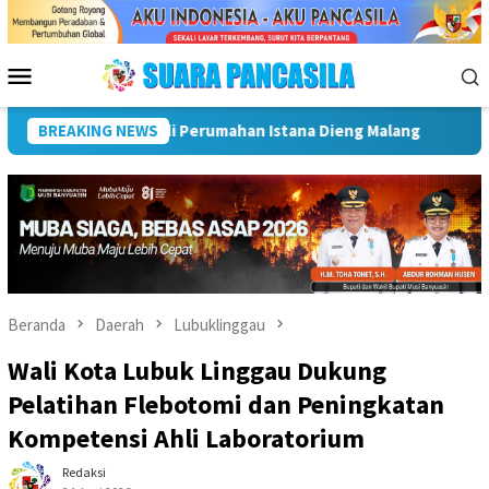
Loncat
ke
konten
Menu
Mobile
a Lubuk Linggau Kukuhkan Pramuka Garuda dan Lepas Peserta Ja
BREAKING NEWS
Beranda
Daerah
Lubuklinggau
Wali Kota Lubuk Linggau Dukung
Pelatihan Flebotomi dan Peningkatan
Kompetensi Ahli Laboratorium
Redaksi