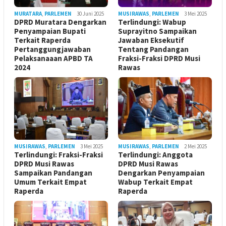
MURATARA
,
PARLEMEN
30 Juni 2025
MUSIRAWAS
,
PARLEMEN
3 Mei 2025
DPRD Muratara Dengarkan
Terlindungi: Wabup
Penyampaian Bupati
Suprayitno Sampaikan
Terkait Raperda
Jawaban Eksekutif
Pertanggungjawaban
Tentang Pandangan
Pelaksanaaan APBD TA
Fraksi-Fraksi DPRD Musi
2024
Rawas
MUSIRAWAS
,
PARLEMEN
3 Mei 2025
MUSIRAWAS
,
PARLEMEN
2 Mei 2025
Terlindungi: Fraksi-Fraksi
Terlindungi: Anggota
DPRD Musi Rawas
DPRD Musi Rawas
Sampaikan Pandangan
Dengarkan Penyampaian
Umum Terkait Empat
Wabup Terkait Empat
Raperda
Raperda