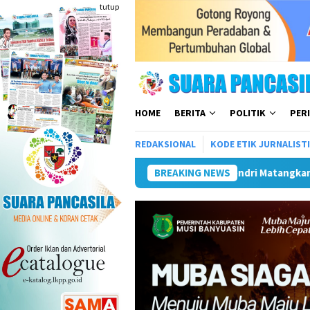
Loncat
tutup
ke
konten
HOME
BERITA
POLITIK
PER
REDAKSIONAL
KODE ETIK JURNALIST
Rumija
Plt Bupati Hendri Matangkan Gebyar Semarak Mer
BREAKING NEWS