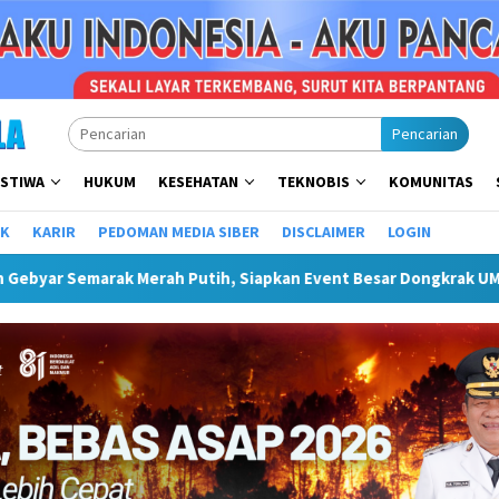
Pencarian
ISTIWA
HUKUM
KESEHATAN
TEKNOBIS
KOMUNITAS
IK
KARIR
PEDOMAN MEDIA SIBER
DISCLAIMER
LOGIN
ah Putih, Siapkan Event Besar Dongkrak UMKM Dan Pariwisata