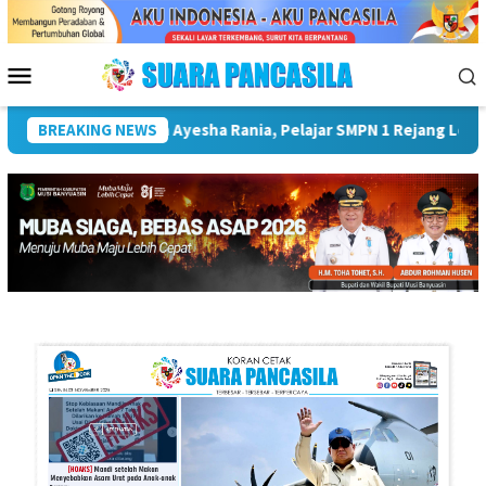
Loncat
ke
konten
Menu
Mobile
KK Terima Kunjungan Ayesha Rania, Pelajar SMPN 1 Rejang Lebon
BREAKING NEWS