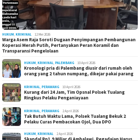
HUKUM
,
KRIMINAL
12 Mei 2026
Warga Asem Raja Soroti Dugaan Penyimpangan Pembangunan
Koperasi Merah Putih, Pertanyakan Peran Koramil dan
Transparansi Pengelolaan
HUKUM
,
KRIMINAL
,
PALEMBANG
10 April 2026
Kronologi pria di Palembang diusir dari rumah oleh
orang yang 2 tahun numpang, dikejar pakai parang
KRIMINAL
,
PERAWANG
10 April 2026
Kurang dari 24 Jam, Tim Opsnal Polsek Tualang
Ringkus Pelaku Penganiayaan
KRIMINAL
,
PERAWANG
2 April 2026
Tak Butuh Waktu Lama, Polsek Tualang Bekuk 2
Pelaku Curas Pembacokan Ojol, Dua DPO
HUKUM
,
KRIMINAL
2 April 2026
Skandal Rp1,9 Miliar di Ambalawi, Pegadaian Harus