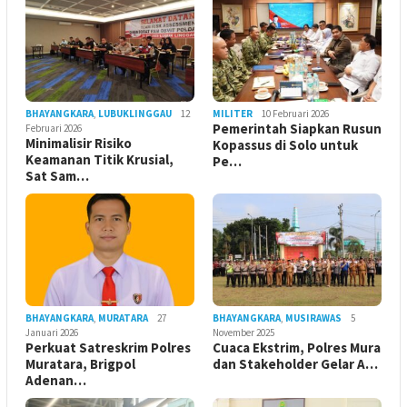
BHAYANGKARA
,
LUBUKLINGGAU
12
MILITER
10 Februari 2026
Pemerintah Siapkan Rusun
Februari 2026
Minimalisir Risiko
Kopassus di Solo untuk
Keamanan Titik Krusial,
Pe…
Sat Sam…
BHAYANGKARA
,
MURATARA
27
BHAYANGKARA
,
MUSIRAWAS
5
Januari 2026
November 2025
Perkuat Satreskrim Polres
Cuaca Ekstrim, Polres Mura
Muratara, Brigpol
dan Stakeholder Gelar A…
Adenan…