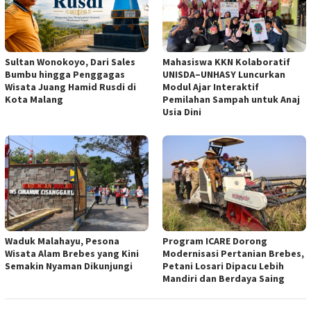
Sultan Wonokoyo, Dari Sales
Mahasiswa KKN Kolaboratif
Bumbu hingga Penggagas
UNISDA–UNHASY Luncurkan
Wisata Juang Hamid Rusdi di
Modul Ajar Interaktif
Kota Malang
Pemilahan Sampah untuk Anaj
Usia Dini
Waduk Malahayu, Pesona
Program ICARE Dorong
Wisata Alam Brebes yang Kini
Modernisasi Pertanian Brebes,
Semakin Nyaman Dikunjungi
Petani Losari Dipacu Lebih
Mandiri dan Berdaya Saing