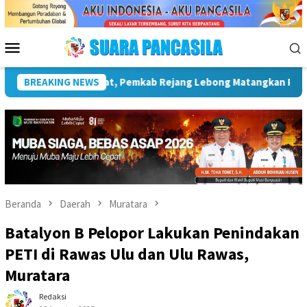
Loncat
ke
konten
Menu
Mobile
RI Ke-81
BREAKING NEWS
Plt Bupati Hadiri Pemusnahan Barang Bukti 88 P
Beranda
Daerah
Muratara
Batalyon B Pelopor Lakukan Penindakan
PETI di Rawas Ulu dan Ulu Rawas,
Muratara
Redaksi