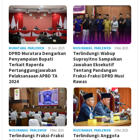
MURATARA
,
PARLEMEN
30 Juni 2025
MUSIRAWAS
,
PARLEMEN
3 Mei 2025
DPRD Muratara Dengarkan
Terlindungi: Wabup
Penyampaian Bupati
Suprayitno Sampaikan
Terkait Raperda
Jawaban Eksekutif
Pertanggungjawaban
Tentang Pandangan
Pelaksanaaan APBD TA
Fraksi-Fraksi DPRD Musi
2024
Rawas
MUSIRAWAS
,
PARLEMEN
3 Mei 2025
MUSIRAWAS
,
PARLEMEN
2 Mei 2025
Terlindungi: Fraksi-Fraksi
Terlindungi: Anggota