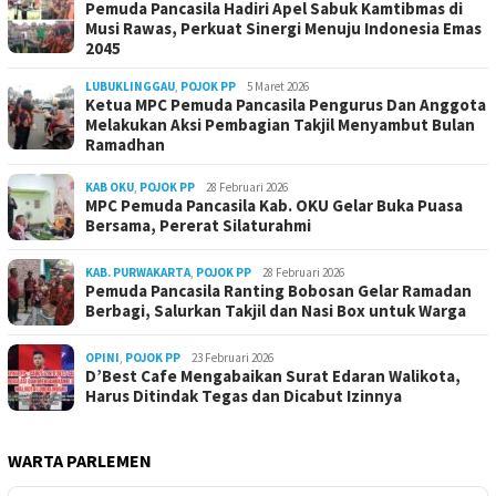
Pemuda Pancasila Hadiri Apel Sabuk Kamtibmas di
Musi Rawas, Perkuat Sinergi Menuju Indonesia Emas
2045
LUBUKLINGGAU
,
POJOK PP
5 Maret 2026
Ketua MPC Pemuda Pancasila Pengurus Dan Anggota
Melakukan Aksi Pembagian Takjil Menyambut Bulan
Ramadhan
KAB OKU
,
POJOK PP
28 Februari 2026
MPC Pemuda Pancasila Kab. OKU Gelar Buka Puasa
Bersama, Pererat Silaturahmi
KAB. PURWAKARTA
,
POJOK PP
28 Februari 2026
Pemuda Pancasila Ranting Bobosan Gelar Ramadan
Berbagi, Salurkan Takjil dan Nasi Box untuk Warga
OPINI
,
POJOK PP
23 Februari 2026
D’Best Cafe Mengabaikan Surat Edaran Walikota,
Harus Ditindak Tegas dan Dicabut Izinnya
WARTA PARLEMEN