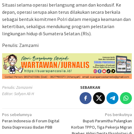
Situasi selama operasi berlangsung aman dan kondusif. Ke
depan, operasi serupa akan terus dilakukan secara berkala
sebagai bentuk komitmen Polri dalam menjaga keamanan dan
ketertiban, sekaligus mendukung program pelestarian
lingkungan hidup di Sumatera Selatan.(Rls).
Penulis: Zamzami
Penulis: Zamzami
SEBARKAN
Editor: Sofyan Ali H
Navigasi
Pos sebelumnya
Pos berikutnya
Peran Indonesia di Forum Digital
Bupati Paramitha Pulangkan
pos
Dunia Diapresiasi Badan PBB
Korban TPPO, Tiga Pekerja Migran
Brebes Akhiri Derita Eksploitasi di