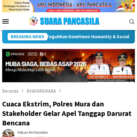
Loncat
ke
konten
Menu
Mobile
ar Kota Malang Gelar Karya Bakti Sambut HUT ke-81 RI, Gaungka
BREAKING NEWS
Beranda
BHAYANGKARA
Cuaca Ekstrim, Polres Mura dan
Stakeholder Gelar Apel Tanggap Darurat
Bencana
Sofyan Ali Handoko