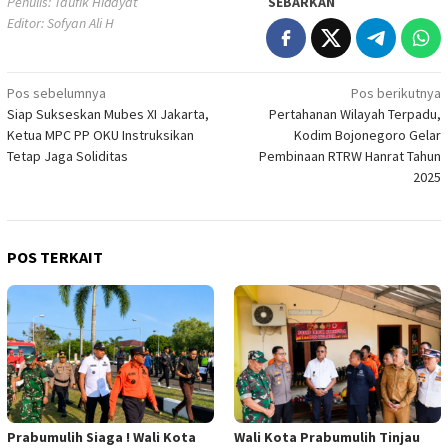
Penulis: Taufik Hidayat
SEBARKAN
Editor: Sofyan Ali H
Navigasi
Pos sebelumnya
Pos berikutnya
Siap Sukseskan Mubes XI Jakarta,
Pertahanan Wilayah Terpadu,
pos
Ketua MPC PP OKU Instruksikan
Kodim Bojonegoro Gelar
Tetap Jaga Soliditas
Pembinaan RTRW Hanrat Tahun
2025
POS TERKAIT
Prabumulih Siaga ! Wali Kota
Wali Kota Prabumulih Tinjau