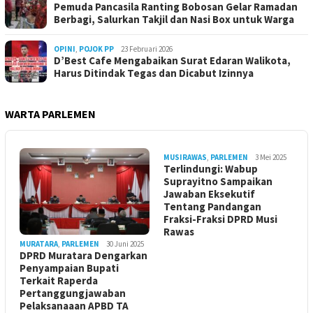
Pemuda Pancasila Ranting Bobosan Gelar Ramadan
Berbagi, Salurkan Takjil dan Nasi Box untuk Warga
OPINI
,
POJOK PP
23 Februari 2026
D’Best Cafe Mengabaikan Surat Edaran Walikota,
Harus Ditindak Tegas dan Dicabut Izinnya
WARTA PARLEMEN
MUSIRAWAS
,
PARLEMEN
3 Mei 2025
Terlindungi: Wabup
Suprayitno Sampaikan
Jawaban Eksekutif
Tentang Pandangan
Fraksi-Fraksi DPRD Musi
Rawas
MURATARA
,
PARLEMEN
30 Juni 2025
DPRD Muratara Dengarkan
Penyampaian Bupati
Terkait Raperda
Pertanggungjawaban
Pelaksanaaan APBD TA