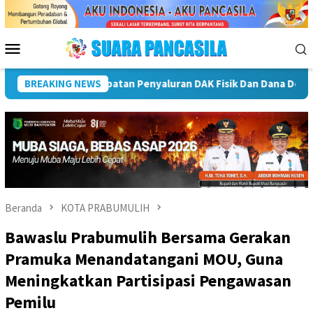
Loncat
ke
konten
Menu
Mobile
ang Lebong
BREAKING NEWS
Plt Bupati Rejang Lebong Terima Audiensi R
Beranda
KOTA PRABUMULIH
Bawaslu Prabumulih Bersama Gerakan
Pramuka Menandatangani MOU, Guna
Meningkatkan Partisipasi Pengawasan
Pemilu