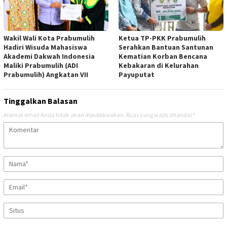
Wakil Wali Kota Prabumulih
Ketua TP-PKK Prabumulih
Hadiri Wisuda Mahasiswa
Serahkan Bantuan Santunan
Akademi Dakwah Indonesia
Kematian Korban Bencana
Maliki Prabumulih (ADI
Kebakaran di Kelurahan
Prabumulih) Angkatan VII
Payuputat
Tinggalkan Balasan
Alamat email Anda tidak akan dipublikasikan.
Ruas yang wajib ditandai
*