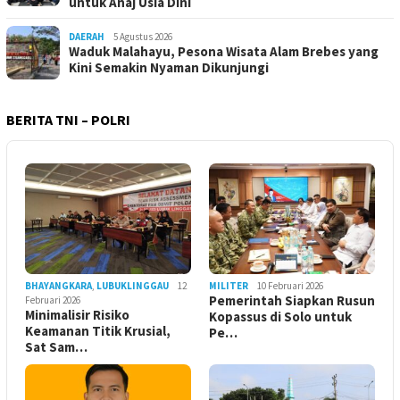
untuk Anaj Usia Dini
DAERAH
5 Agustus 2026
Waduk Malahayu, Pesona Wisata Alam Brebes yang
Kini Semakin Nyaman Dikunjungi
BERITA TNI – POLRI
BHAYANGKARA
,
LUBUKLINGGAU
12
MILITER
10 Februari 2026
Pemerintah Siapkan Rusun
Februari 2026
Minimalisir Risiko
Kopassus di Solo untuk
Keamanan Titik Krusial,
Pe…
Sat Sam…