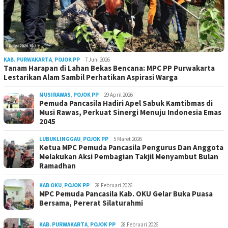
KAB. PURWAKARTA
,
POJOK PP
7 Juni 2026
Tanam Harapan di Lahan Bekas Bencana: MPC PP Purwakarta
Lestarikan Alam Sambil Perhatikan Aspirasi Warga
MUSIRAWAS
,
POJOK PP
29 April 2026
Pemuda Pancasila Hadiri Apel Sabuk Kamtibmas di
Musi Rawas, Perkuat Sinergi Menuju Indonesia Emas
2045
LUBUKLINGGAU
,
POJOK PP
5 Maret 2026
Ketua MPC Pemuda Pancasila Pengurus Dan Anggota
Melakukan Aksi Pembagian Takjil Menyambut Bulan
Ramadhan
KAB OKU
,
POJOK PP
28 Februari 2026
MPC Pemuda Pancasila Kab. OKU Gelar Buka Puasa
Bersama, Pererat Silaturahmi
KAB. PURWAKARTA
,
POJOK PP
28 Februari 2026