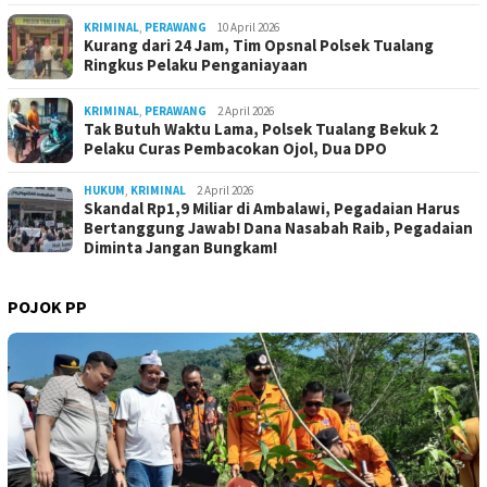
KRIMINAL
,
PERAWANG
10 April 2026
Kurang dari 24 Jam, Tim Opsnal Polsek Tualang
Ringkus Pelaku Penganiayaan
KRIMINAL
,
PERAWANG
2 April 2026
Tak Butuh Waktu Lama, Polsek Tualang Bekuk 2
Pelaku Curas Pembacokan Ojol, Dua DPO
HUKUM
,
KRIMINAL
2 April 2026
Skandal Rp1,9 Miliar di Ambalawi, Pegadaian Harus
Bertanggung Jawab! Dana Nasabah Raib, Pegadaian
Diminta Jangan Bungkam!
POJOK PP