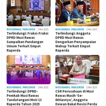
MUSIRAWAS
,
PARLEMEN
3 Mei 2025
MUSIRAWAS
,
PARLEMEN
2 Mei 2025
Terlindungi: Fraksi-Fraksi
Terlindungi: Anggota
DPRD Musi Rawas
DPRD Musi Rawas
Sampaikan Pandangan
Dengarkan Penyampaian
Umum Terkait Empat
Wabup Terkait Empat
Raperda
Raperda
MUSIRAWAS
,
PARLEMEN
2 Mei 2025
MUSIRAWAS
,
PARLEMEN
2 Mei 2025
Terlindungi: DPRD-
CSR Perusahaan di Musi
Pemkab Musi Rawas
Rawas Masih ‘Se-
Tandatangani MoU 13
Ikhlasnya’, Anggota
Raperda Tahun 2025
Dewan Bakal Revisi Perda ‎