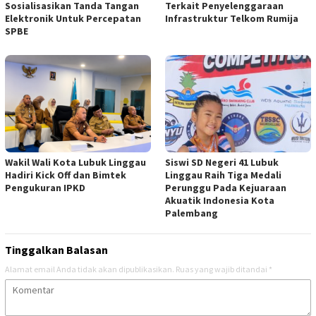
Sosialisasikan Tanda Tangan
Terkait Penyelenggaraan
Elektronik Untuk Percepatan
Infrastruktur Telkom Rumija
SPBE
Wakil Wali Kota Lubuk Linggau
Siswi SD Negeri 41 Lubuk
Hadiri Kick Off dan Bimtek
Linggau Raih Tiga Medali
Pengukuran IPKD
Perunggu Pada Kejuaraan
Akuatik Indonesia Kota
Palembang
Tinggalkan Balasan
Alamat email Anda tidak akan dipublikasikan.
Ruas yang wajib ditandai
*