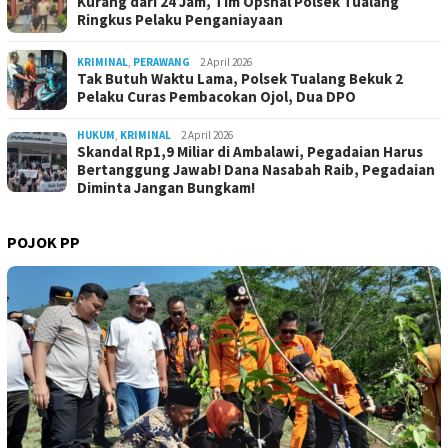
Kurang dari 24 Jam, Tim Opsnal Polsek Tualang
Ringkus Pelaku Penganiayaan
KRIMINAL
,
PERAWANG
2 April 2026
Tak Butuh Waktu Lama, Polsek Tualang Bekuk 2
Pelaku Curas Pembacokan Ojol, Dua DPO
HUKUM
,
KRIMINAL
2 April 2026
Skandal Rp1,9 Miliar di Ambalawi, Pegadaian Harus
Bertanggung Jawab! Dana Nasabah Raib, Pegadaian
Diminta Jangan Bungkam!
POJOK PP