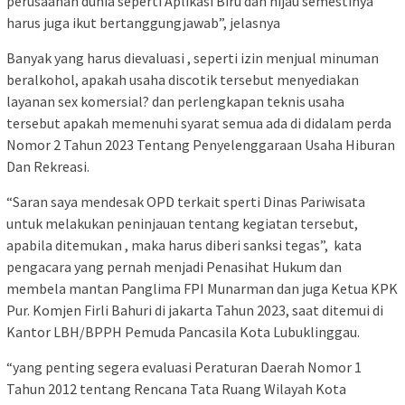
perusaahan dunia seperti Aplikasi Biru dan hijau semestinya
harus juga ikut bertanggungjawab”, jelasnya
Banyak yang harus dievaluasi , seperti izin menjual minuman
beralkohol, apakah usaha discotik tersebut menyediakan
layanan sex komersial? dan perlengkapan teknis usaha
tersebut apakah memenuhi syarat semua ada di didalam perda
Nomor 2 Tahun 2023 Tentang Penyelenggaraan Usaha Hiburan
Dan Rekreasi.
“Saran saya mendesak OPD terkait sperti Dinas Pariwisata
untuk melakukan peninjauan tentang kegiatan tersebut,
apabila ditemukan , maka harus diberi sanksi tegas”, kata
pengacara yang pernah menjadi Penasihat Hukum dan
membela mantan Panglima FPI Munarman dan juga Ketua KPK
Pur. Komjen Firli Bahuri di jakarta Tahun 2023, saat ditemui di
Kantor LBH/BPPH Pemuda Pancasila Kota Lubuklinggau.
“yang penting segera evaluasi Peraturan Daerah Nomor 1
Tahun 2012 tentang Rencana Tata Ruang Wilayah Kota