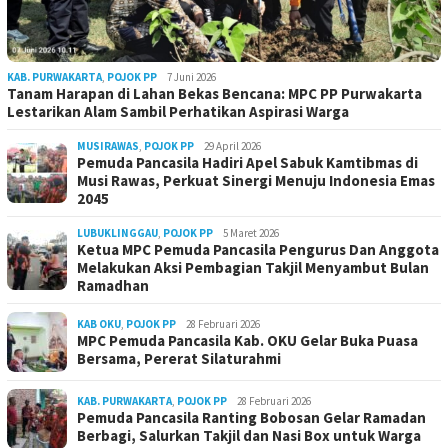
KAB. PURWAKARTA
,
POJOK PP
7 Juni 2026
Tanam Harapan di Lahan Bekas Bencana: MPC PP Purwakarta
Lestarikan Alam Sambil Perhatikan Aspirasi Warga
MUSIRAWAS
,
POJOK PP
29 April 2026
Pemuda Pancasila Hadiri Apel Sabuk Kamtibmas di
Musi Rawas, Perkuat Sinergi Menuju Indonesia Emas
2045
LUBUKLINGGAU
,
POJOK PP
5 Maret 2026
Ketua MPC Pemuda Pancasila Pengurus Dan Anggota
Melakukan Aksi Pembagian Takjil Menyambut Bulan
Ramadhan
KAB OKU
,
POJOK PP
28 Februari 2026
MPC Pemuda Pancasila Kab. OKU Gelar Buka Puasa
Bersama, Pererat Silaturahmi
KAB. PURWAKARTA
,
POJOK PP
28 Februari 2026
Pemuda Pancasila Ranting Bobosan Gelar Ramadan
Berbagi, Salurkan Takjil dan Nasi Box untuk Warga