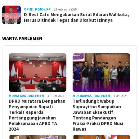
OPINI
,
POJOK PP
23 Februari 2026
D’Best Cafe Mengabaikan Surat Edaran Walikota,
Harus Ditindak Tegas dan Dicabut Izinnya
WARTA PARLEMEN
MURATARA
,
PARLEMEN
30 Juni 2025
MUSIRAWAS
,
PARLEMEN
3 Mei 2025
DPRD Muratara Dengarkan
Terlindungi: Wabup
Penyampaian Bupati
Suprayitno Sampaikan
Terkait Raperda
Jawaban Eksekutif
Pertanggungjawaban
Tentang Pandangan
Pelaksanaaan APBD TA
Fraksi-Fraksi DPRD Musi
2024
Rawas