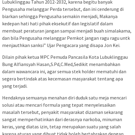
Lubuklinggau Tahun 2012-2032, karena begitu banyak
Pengusaha melanggar Perda tersebut, dan ini cenderung di
biarkan sehingga Pengusaha semakin menjadi, Makanya
kedepan hati hati pihak eksekutif dan legislatif dalam
membuat peraturan jangan sampai menjadi buah simalakama,
dan bila Pengusaha melanggar Pemkot jangan ragu ragu untk
menjauthkan sanksi” Ujar Pengacara yang disapa Jon Kei.
Dilain pihak ketua MPC Pemuda Pancasila Kota Lubuklinggau
Bung Alfiansyah Hasan,S.Pd,C.Med,Sedikit menambahkan
dalam wawancara ini, agar semua stek holder mematuhi dan
segera bertindak atas kecemasan masyarakat tentang apa
yang terjadi.
Hendaknya semuanya menahan diri duduk satu meja mencari
solusi atau mencari formula yang tepat menyelesaikan
masalah tersebut, penyakit masyarakat dizaman sekarang
sangat memperhatinkan dari derasnya narkoba, minuman
keras, yang diatas izin, tetap merupakan suatu yang salah
karena aturan yang dibuat tidak boleh bertabrakan dengan