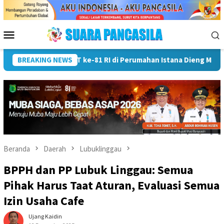
Loncat
ke
konten
Menu
Mobile
BREAKING NEWS
Wali Kota Lubuk Linggau Kukuhkan Pramuka Garuda dan Le
Beranda
Daerah
Lubuklinggau
BPPH dan PP Lubuk Linggau: Semua
Pihak Harus Taat Aturan, Evaluasi Semua
Izin Usaha Cafe
Ujang Kaidin