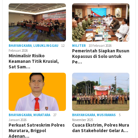
BHAYANGKARA
,
LUBUKLINGGAU
12
MILITER
10 Februari 2026
Pemerintah Siapkan Rusun
Februari 2026
Minimalisir Risiko
Kopassus di Solo untuk
Keamanan Titik Krusial,
Pe…
Sat Sam…
BHAYANGKARA
,
MURATARA
27
BHAYANGKARA
,
MUSIRAWAS
5
Januari 2026
November 2025
Perkuat Satreskrim Polres
Cuaca Ekstrim, Polres Mura
Muratara, Brigpol
dan Stakeholder Gelar A…
Adenan…