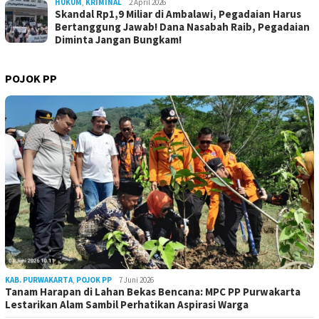
HUKUM
,
KRIMINAL
2 April 2026
Skandal Rp1,9 Miliar di Ambalawi, Pegadaian Harus
Bertanggung Jawab! Dana Nasabah Raib, Pegadaian
Diminta Jangan Bungkam!
POJOK PP
KAB. PURWAKARTA
,
POJOK PP
7 Juni 2026
Tanam Harapan di Lahan Bekas Bencana: MPC PP Purwakarta
Lestarikan Alam Sambil Perhatikan Aspirasi Warga