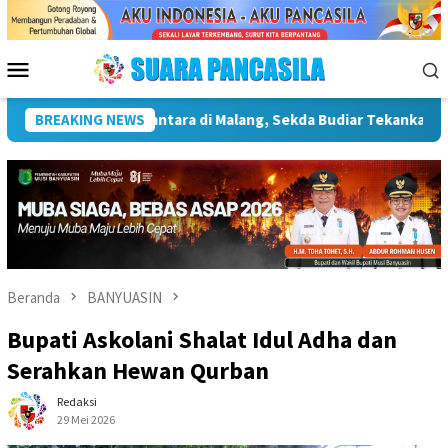
Loncat
ke
konten
Menu
Mobile
nfrastruktur Kebudayaan
BREAKING NEWS
Wakil Wali Kota Lepas Lomba Ge
Beranda
BANYUASIN
Bupati Askolani Shalat Idul Adha dan
Serahkan Hewan Qurban
Redaksi
29 Mei 2026