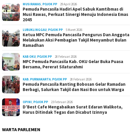
MUSIRAWAS
,
POJOK PP
29 April 2026
Pemuda Pancasila Hadiri Apel Sabuk Kamtibmas di
Musi Rawas, Perkuat Sinergi Menuju Indonesia Emas
2045
LUBUKLINGGAU
,
POJOK PP
5 Maret 2026
Ketua MPC Pemuda Pancasila Pengurus Dan Anggota
Melakukan Aksi Pembagian Takjil Menyambut Bulan
Ramadhan
KAB OKU
,
POJOK PP
28 Februari 2026
MPC Pemuda Pancasila Kab. OKU Gelar Buka Puasa
Bersama, Pererat Silaturahmi
KAB. PURWAKARTA
,
POJOK PP
28 Februari 2026
Pemuda Pancasila Ranting Bobosan Gelar Ramadan
Berbagi, Salurkan Takjil dan Nasi Box untuk Warga
OPINI
,
POJOK PP
23 Februari 2026
D’Best Cafe Mengabaikan Surat Edaran Walikota,
Harus Ditindak Tegas dan Dicabut Izinnya
WARTA PARLEMEN