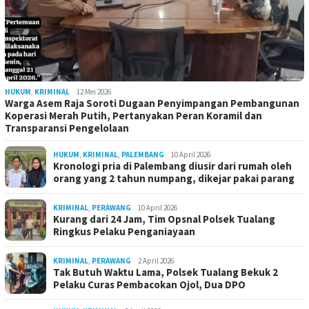
HUKUM
,
KRIMINAL
12 Mei 2026
Warga Asem Raja Soroti Dugaan Penyimpangan Pembangunan
Koperasi Merah Putih, Pertanyakan Peran Koramil dan
Transparansi Pengelolaan
HUKUM
,
KRIMINAL
,
PALEMBANG
10 April 2026
Kronologi pria di Palembang diusir dari rumah oleh
orang yang 2 tahun numpang, dikejar pakai parang
KRIMINAL
,
PERAWANG
10 April 2026
Kurang dari 24 Jam, Tim Opsnal Polsek Tualang
Ringkus Pelaku Penganiayaan
KRIMINAL
,
PERAWANG
2 April 2026
Tak Butuh Waktu Lama, Polsek Tualang Bekuk 2
Pelaku Curas Pembacokan Ojol, Dua DPO