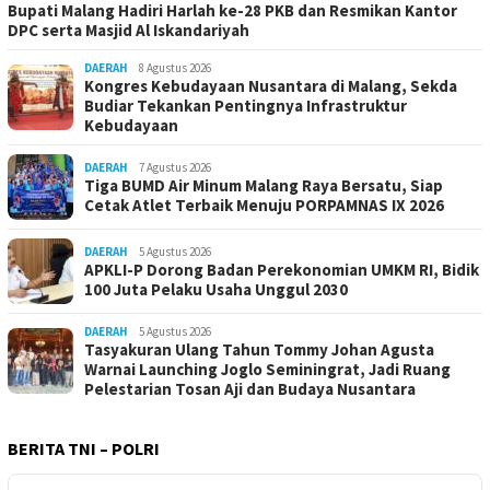
Bupati Malang Hadiri Harlah ke-28 PKB dan Resmikan Kantor
DPC serta Masjid Al Iskandariyah
DAERAH
8 Agustus 2026
Kongres Kebudayaan Nusantara di Malang, Sekda
Budiar Tekankan Pentingnya Infrastruktur
Kebudayaan
DAERAH
7 Agustus 2026
Tiga BUMD Air Minum Malang Raya Bersatu, Siap
Cetak Atlet Terbaik Menuju PORPAMNAS IX 2026
DAERAH
5 Agustus 2026
APKLI-P Dorong Badan Perekonomian UMKM RI, Bidik
100 Juta Pelaku Usaha Unggul 2030
DAERAH
5 Agustus 2026
Tasyakuran Ulang Tahun Tommy Johan Agusta
Warnai Launching Joglo Seminingrat, Jadi Ruang
Pelestarian Tosan Aji dan Budaya Nusantara
BERITA TNI – POLRI