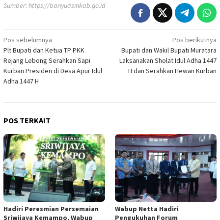
Sumber:
https://banyuasinkab.go.id
Navigasi
Pos sebelumnya
Pos berikutnya
Plt Bupati dan Ketua TP PKK
Bupati dan Wakil Bupati Muratara
pos
Rejang Lebong Serahkan Sapi
Laksanakan Sholat Idul Adha 1447
Kurban Presiden di Desa Apur Idul
H dan Serahkan Hewan Kurban
Adha 1447 H
POS TERKAIT
Hadiri Peresmian Persemaian
Wabup Netta Hadiri
Sriwijaya Kemampo, Wabup
Pengukuhan Forum