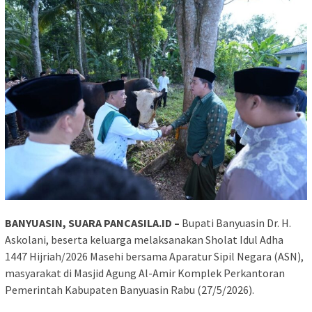
BANYUASIN, SUARA PANCASILA.ID –
Bupati Banyuasin Dr. H.
Askolani, beserta keluarga melaksanakan Sholat Idul Adha
1447 Hijriah/2026 Masehi bersama Aparatur Sipil Negara (ASN),
masyarakat di Masjid Agung Al-Amir Komplek Perkantoran
Pemerintah Kabupaten Banyuasin Rabu (27/5/2026).