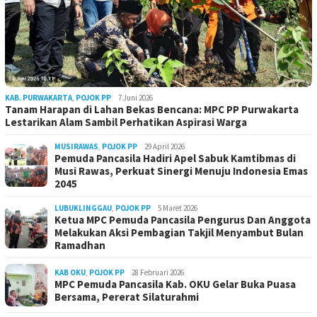
KAB. PURWAKARTA
,
POJOK PP
7 Juni 2026
Tanam Harapan di Lahan Bekas Bencana: MPC PP Purwakarta
Lestarikan Alam Sambil Perhatikan Aspirasi Warga
MUSIRAWAS
,
POJOK PP
29 April 2026
Pemuda Pancasila Hadiri Apel Sabuk Kamtibmas di
Musi Rawas, Perkuat Sinergi Menuju Indonesia Emas
2045
LUBUKLINGGAU
,
POJOK PP
5 Maret 2026
Ketua MPC Pemuda Pancasila Pengurus Dan Anggota
Melakukan Aksi Pembagian Takjil Menyambut Bulan
Ramadhan
KAB OKU
,
POJOK PP
28 Februari 2026
MPC Pemuda Pancasila Kab. OKU Gelar Buka Puasa
Bersama, Pererat Silaturahmi