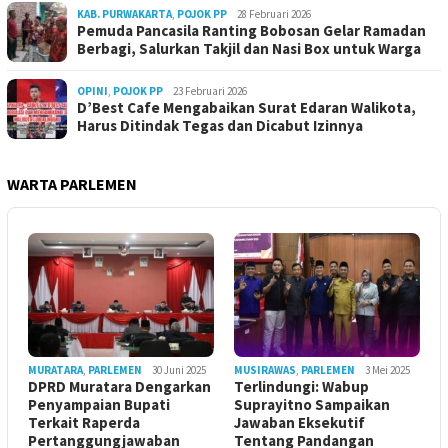
KAB. PURWAKARTA
,
POJOK PP
28 Februari 2026
Pemuda Pancasila Ranting Bobosan Gelar Ramadan
Berbagi, Salurkan Takjil dan Nasi Box untuk Warga
OPINI
,
POJOK PP
23 Februari 2026
D’Best Cafe Mengabaikan Surat Edaran Walikota,
Harus Ditindak Tegas dan Dicabut Izinnya
WARTA PARLEMEN
MURATARA
,
PARLEMEN
30 Juni 2025
MUSIRAWAS
,
PARLEMEN
3 Mei 2025
DPRD Muratara Dengarkan
Terlindungi: Wabup
Penyampaian Bupati
Suprayitno Sampaikan
Terkait Raperda
Jawaban Eksekutif
Pertanggungjawaban
Tentang Pandangan