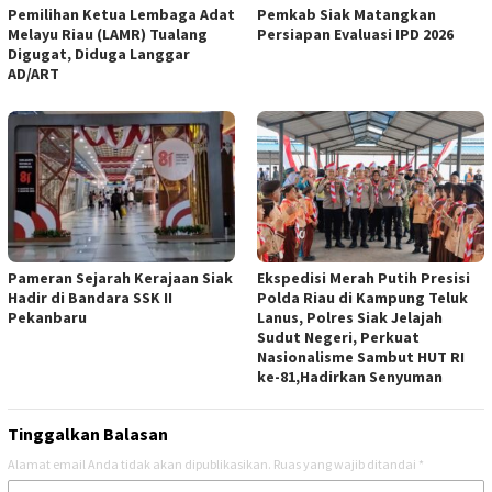
Pemilihan Ketua Lembaga Adat
Pemkab Siak Matangkan
Melayu Riau (LAMR) Tualang
Persiapan Evaluasi IPD 2026
Digugat, Diduga Langgar
AD/ART
Pameran Sejarah Kerajaan Siak
Ekspedisi Merah Putih Presisi
Hadir di Bandara SSK II
Polda Riau di Kampung Teluk
Pekanbaru
Lanus, Polres Siak Jelajah
Sudut Negeri, Perkuat
Nasionalisme Sambut HUT RI
ke-81,Hadirkan Senyuman
Tinggalkan Balasan
Alamat email Anda tidak akan dipublikasikan.
Ruas yang wajib ditandai
*