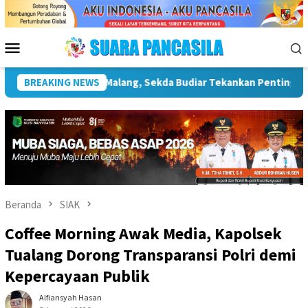
Loncat
ke
konten
Menu
Mobile
struktur Kebudayaan
BREAKING NEWS
Wakil Wali Kota Lepas Lomba Gerak 
Beranda
SIAK
Coffee Morning Awak Media, Kapolsek
Tualang Dorong Transparansi Polri demi
Kepercayaan Publik
Alfiansyah Hasan