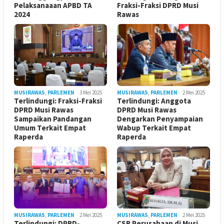
Pelaksanaaan APBD TA
Fraksi-Fraksi DPRD Musi
2024
Rawas
MUSIRAWAS
,
PARLEMEN
3 Mei 2025
MUSIRAWAS
,
PARLEMEN
2 Mei 2025
Terlindungi: Fraksi-Fraksi
Terlindungi: Anggota
DPRD Musi Rawas
DPRD Musi Rawas
Sampaikan Pandangan
Dengarkan Penyampaian
Umum Terkait Empat
Wabup Terkait Empat
Raperda
Raperda
MUSIRAWAS
,
PARLEMEN
2 Mei 2025
MUSIRAWAS
,
PARLEMEN
2 Mei 2025
Terlindungi: DPRD-
CSR Perusahaan di Musi