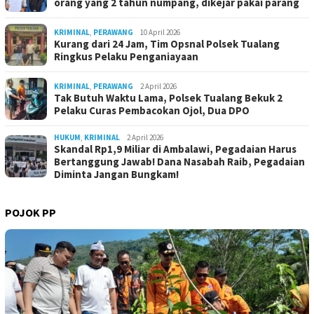
orang yang 2 tahun numpang, dikejar pakai parang
KRIMINAL
,
PERAWANG
10 April 2026
Kurang dari 24 Jam, Tim Opsnal Polsek Tualang
Ringkus Pelaku Penganiayaan
KRIMINAL
,
PERAWANG
2 April 2026
Tak Butuh Waktu Lama, Polsek Tualang Bekuk 2
Pelaku Curas Pembacokan Ojol, Dua DPO
HUKUM
,
KRIMINAL
2 April 2026
Skandal Rp1,9 Miliar di Ambalawi, Pegadaian Harus
Bertanggung Jawab! Dana Nasabah Raib, Pegadaian
Diminta Jangan Bungkam!
POJOK PP