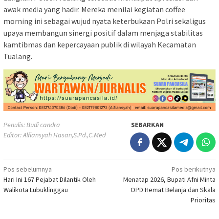
awak media yang hadir. Mereka menilai kegiatan coffee
morning ini sebagai wujud nyata keterbukaan Polri sekaligus
upaya membangun sinergi positif dalam menjaga stabilitas
kamtibmas dan kepercayaan publik di wilayah Kecamatan
Tualang.
Penulis: Budi candra
SEBARKAN
Editor: Alfiansyah Hasan,S.Pd.,C.Med
Navigasi
Pos sebelumnya
Pos berikutnya
Hari Ini 167 Pejabat Dilantik Oleh
Menatap 2026, Bupati Afni Minta
pos
Walikota Lubuklinggau
OPD Hemat Belanja dan Skala
Prioritas