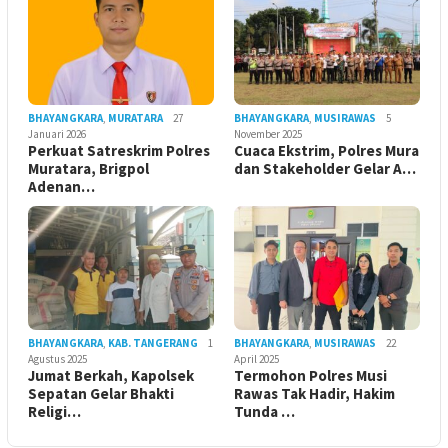
BHAYANGKARA
,
MURATARA
27
BHAYANGKARA
,
MUSIRAWAS
5
Januari 2026
November 2025
Perkuat Satreskrim Polres
Cuaca Ekstrim, Polres Mura
Muratara, Brigpol
dan Stakeholder Gelar A…
Adenan…
BHAYANGKARA
,
KAB. TANGERANG
1
BHAYANGKARA
,
MUSIRAWAS
22
Agustus 2025
April 2025
Jumat Berkah, Kapolsek
Termohon Polres Musi
Sepatan Gelar Bhakti
Rawas Tak Hadir, Hakim
Religi…
Tunda …