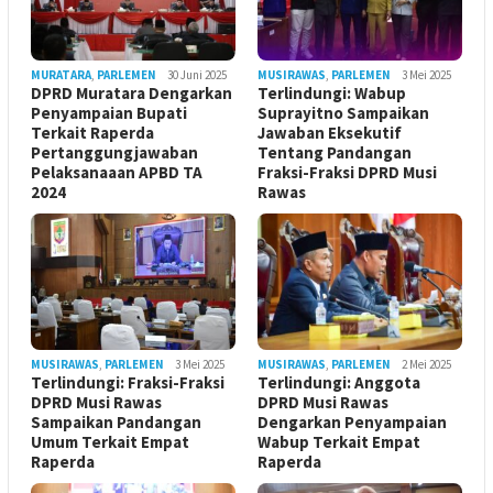
MURATARA
,
PARLEMEN
30 Juni 2025
MUSIRAWAS
,
PARLEMEN
3 Mei 2025
DPRD Muratara Dengarkan
Terlindungi: Wabup
Penyampaian Bupati
Suprayitno Sampaikan
Terkait Raperda
Jawaban Eksekutif
Pertanggungjawaban
Tentang Pandangan
Pelaksanaaan APBD TA
Fraksi-Fraksi DPRD Musi
2024
Rawas
MUSIRAWAS
,
PARLEMEN
3 Mei 2025
MUSIRAWAS
,
PARLEMEN
2 Mei 2025
Terlindungi: Fraksi-Fraksi
Terlindungi: Anggota
DPRD Musi Rawas
DPRD Musi Rawas
Sampaikan Pandangan
Dengarkan Penyampaian
Umum Terkait Empat
Wabup Terkait Empat
Raperda
Raperda