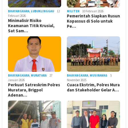
BHAYANGKARA
,
LUBUKLINGGAU
12
MILITER
10 Februari 2026
Pemerintah Siapkan Rusun
Februari 2026
Minimalisir Risiko
Kopassus di Solo untuk
Keamanan Titik Krusial,
Pe…
Sat Sam…
BHAYANGKARA
,
MURATARA
27
BHAYANGKARA
,
MUSIRAWAS
5
Januari 2026
November 2025
Perkuat Satreskrim Polres
Cuaca Ekstrim, Polres Mura
Muratara, Brigpol
dan Stakeholder Gelar A…
Adenan…