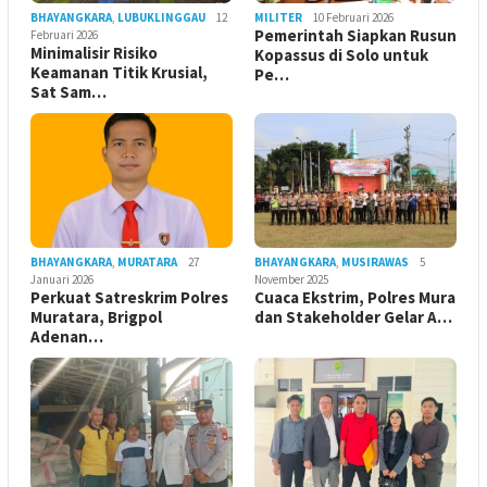
BHAYANGKARA
,
LUBUKLINGGAU
12
MILITER
10 Februari 2026
Pemerintah Siapkan Rusun
Februari 2026
Minimalisir Risiko
Kopassus di Solo untuk
Keamanan Titik Krusial,
Pe…
Sat Sam…
BHAYANGKARA
,
MURATARA
27
BHAYANGKARA
,
MUSIRAWAS
5
Januari 2026
November 2025
Perkuat Satreskrim Polres
Cuaca Ekstrim, Polres Mura
Muratara, Brigpol
dan Stakeholder Gelar A…
Adenan…