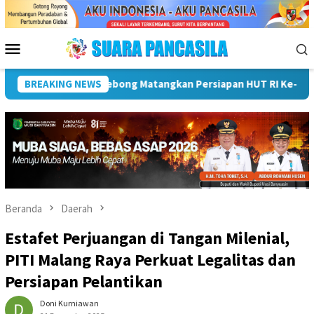
Loncat
ke
konten
Menu
Mobile
Plt Bupati Hadiri Pemusnahan Barang Bukti 88 Perkara Di Kejari
BREAKING NEWS
Beranda
Daerah
Estafet Perjuangan di Tangan Milenial,
PITI Malang Raya Perkuat Legalitas dan
Persiapan Pelantikan
Doni Kurniawan