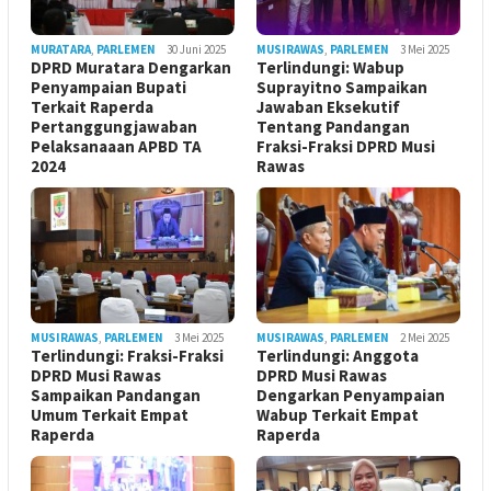
MURATARA
,
PARLEMEN
30 Juni 2025
MUSIRAWAS
,
PARLEMEN
3 Mei 2025
DPRD Muratara Dengarkan
Terlindungi: Wabup
Penyampaian Bupati
Suprayitno Sampaikan
Terkait Raperda
Jawaban Eksekutif
Pertanggungjawaban
Tentang Pandangan
Pelaksanaaan APBD TA
Fraksi-Fraksi DPRD Musi
2024
Rawas
MUSIRAWAS
,
PARLEMEN
3 Mei 2025
MUSIRAWAS
,
PARLEMEN
2 Mei 2025
Terlindungi: Fraksi-Fraksi
Terlindungi: Anggota
DPRD Musi Rawas
DPRD Musi Rawas
Sampaikan Pandangan
Dengarkan Penyampaian
Umum Terkait Empat
Wabup Terkait Empat
Raperda
Raperda