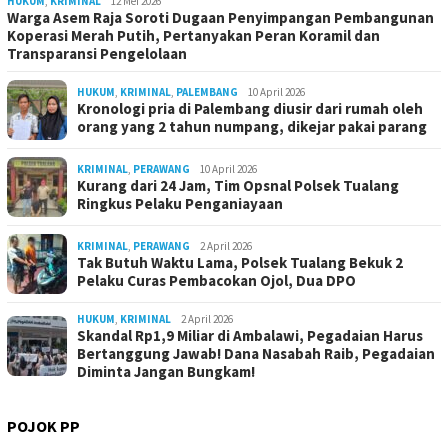
HUKUM
,
KRIMINAL
12 Mei 2026
Warga Asem Raja Soroti Dugaan Penyimpangan Pembangunan
Koperasi Merah Putih, Pertanyakan Peran Koramil dan
Transparansi Pengelolaan
HUKUM
,
KRIMINAL
,
PALEMBANG
10 April 2026
Kronologi pria di Palembang diusir dari rumah oleh
orang yang 2 tahun numpang, dikejar pakai parang
KRIMINAL
,
PERAWANG
10 April 2026
Kurang dari 24 Jam, Tim Opsnal Polsek Tualang
Ringkus Pelaku Penganiayaan
KRIMINAL
,
PERAWANG
2 April 2026
Tak Butuh Waktu Lama, Polsek Tualang Bekuk 2
Pelaku Curas Pembacokan Ojol, Dua DPO
HUKUM
,
KRIMINAL
2 April 2026
Skandal Rp1,9 Miliar di Ambalawi, Pegadaian Harus
Bertanggung Jawab! Dana Nasabah Raib, Pegadaian
Diminta Jangan Bungkam!
POJOK PP