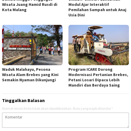
Wisata Juang Hamid Rusdi di
Modul Ajar Interaktif
Kota Malang
Pemilahan Sampah untuk Anaj
Usia Dini
Waduk Malahayu, Pesona
Program ICARE Dorong
Wisata Alam Brebes yang Kini
Modernisasi Pertanian Brebes,
Semakin Nyaman Dikunjungi
Petani Losari Dipacu Lebih
Mandiri dan Berdaya Saing
Tinggalkan Balasan
Alamat email Anda tidak akan dipublikasikan.
Ruas yang wajib ditandai
*