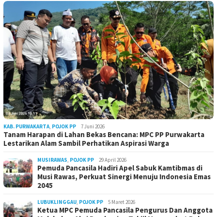
KAB. PURWAKARTA
,
POJOK PP
7 Juni 2026
Tanam Harapan di Lahan Bekas Bencana: MPC PP Purwakarta
Lestarikan Alam Sambil Perhatikan Aspirasi Warga
MUSIRAWAS
,
POJOK PP
29 April 2026
Pemuda Pancasila Hadiri Apel Sabuk Kamtibmas di
Musi Rawas, Perkuat Sinergi Menuju Indonesia Emas
2045
LUBUKLINGGAU
,
POJOK PP
5 Maret 2026
Ketua MPC Pemuda Pancasila Pengurus Dan Anggota