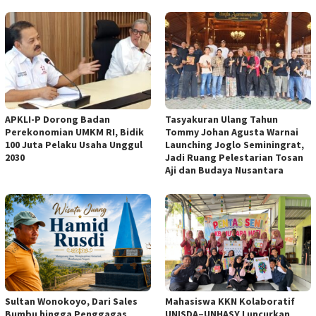
APKLI-P Dorong Badan
Tasyakuran Ulang Tahun
Perekonomian UMKM RI, Bidik
Tommy Johan Agusta Warnai
100 Juta Pelaku Usaha Unggul
Launching Joglo Seminingrat,
2030
Jadi Ruang Pelestarian Tosan
Aji dan Budaya Nusantara
Sultan Wonokoyo, Dari Sales
Mahasiswa KKN Kolaboratif
Bumbu hingga Penggagas
UNISDA–UNHASY Luncurkan