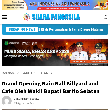
Loncat
ke
konten
Menu
Mobile
ali Kota Lubuk Linggau Kukuhkan Pramuka Garuda dan Lepas Pes
BREAKING NEWS
Beranda
BARITO SELATAN
Grand Opening Rain Ball Billyard and
Cafe Oleh Wakil Bupati Barito Selatan
Jailani Barito Selatan
13 Agustus 2025