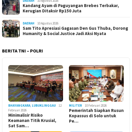
DAERAH
10 Agustus 2026
Kandang Ayam di Paguyangan Brebes Terbakar,
Kerugian Ditaksir Rp150 Juta
DAERAH
10 Agustus 2026
Sam Tito Apresiasi Gagasan Den Gus Thuba, Dorong
Humanity & Social Justice Jadi Aksi Nyata
BERITA TNI – POLRI
BHAYANGKARA
,
LUBUKLINGGAU
12
MILITER
10 Februari 2026
Pemerintah Siapkan Rusun
Februari 2026
Minimalisir Risiko
Kopassus di Solo untuk
Keamanan Titik Krusial,
Pe…
Sat Sam…