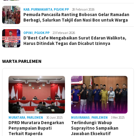
KAB. PURWAKARTA
,
POJOK PP
28 Februari 2026
Pemuda Pancasila Ranting Bobosan Gelar Ramadan
Berbagi, Salurkan Takjil dan Nasi Box untuk Warga
OPINI
,
POJOK PP
23 Februari 2026
D’Best Cafe Mengabaikan Surat Edaran Walikota,
Harus Ditindak Tegas dan Dicabut Izinnya
WARTA PARLEMEN
MURATARA
,
PARLEMEN
30 Juni 2025
MUSIRAWAS
,
PARLEMEN
3 Mei 2025
DPRD Muratara Dengarkan
Terlindungi: Wabup
Penyampaian Bupati
Suprayitno Sampaikan
Terkait Raperda
Jawaban Eksekutif