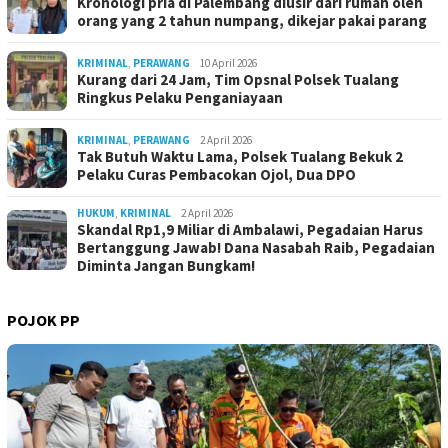
Kronologi pria di Palembang diusir dari rumah oleh
orang yang 2 tahun numpang, dikejar pakai parang
KRIMINAL
,
PERAWANG
10 April 2026
Kurang dari 24 Jam, Tim Opsnal Polsek Tualang
Ringkus Pelaku Penganiayaan
KRIMINAL
,
PERAWANG
2 April 2026
Tak Butuh Waktu Lama, Polsek Tualang Bekuk 2
Pelaku Curas Pembacokan Ojol, Dua DPO
HUKUM
,
KRIMINAL
2 April 2026
Skandal Rp1,9 Miliar di Ambalawi, Pegadaian Harus
Bertanggung Jawab! Dana Nasabah Raib, Pegadaian
Diminta Jangan Bungkam!
POJOK PP