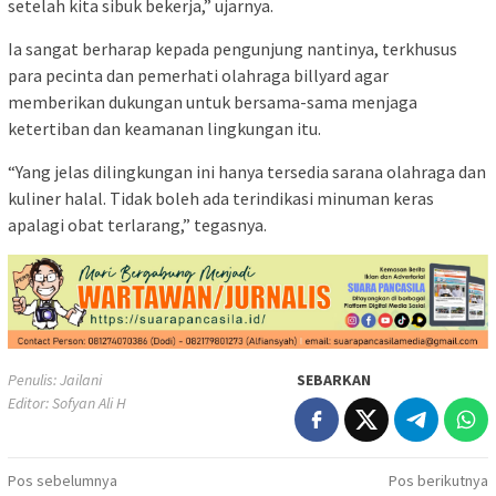
setelah kita sibuk bekerja,” ujarnya.
Ia sangat berharap kepada pengunjung nantinya, terkhusus
para pecinta dan pemerhati olahraga billyard agar
memberikan dukungan untuk bersama-sama menjaga
ketertiban dan keamanan lingkungan itu.
“Yang jelas dilingkungan ini hanya tersedia sarana olahraga dan
kuliner halal. Tidak boleh ada terindikasi minuman keras
apalagi obat terlarang,” tegasnya.
Penulis: Jailani
SEBARKAN
Editor: Sofyan Ali H
Navigasi
Pos sebelumnya
Pos berikutnya