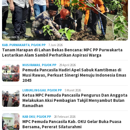
KAB. PURWAKARTA
,
POJOK PP
7 Juni 2026
Tanam Harapan di Lahan Bekas Bencana: MPC PP Purwakarta
Lestarikan Alam Sambil Perhatikan Aspirasi Warga
MUSIRAWAS
,
POJOK PP
29 April 2026
Pemuda Pancasila Hadiri Apel Sabuk Kamtibmas di
Musi Rawas, Perkuat Sinergi Menuju Indonesia Emas
2045
LUBUKLINGGAU
,
POJOK PP
5 Maret 2026
Ketua MPC Pemuda Pancasila Pengurus Dan Anggota
Melakukan Aksi Pembagian Takjil Menyambut Bulan
Ramadhan
KAB OKU
,
POJOK PP
28 Februari 2026
MPC Pemuda Pancasila Kab. OKU Gelar Buka Puasa
Bersama, Pererat Silaturahmi