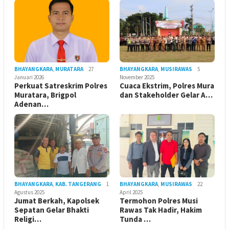
BHAYANGKARA
,
MURATARA
27
BHAYANGKARA
,
MUSIRAWAS
5
Januari 2026
November 2025
Perkuat Satreskrim Polres
Cuaca Ekstrim, Polres Mura
Muratara, Brigpol
dan Stakeholder Gelar A…
Adenan…
BHAYANGKARA
,
KAB. TANGERANG
1
BHAYANGKARA
,
MUSIRAWAS
22
Agustus 2025
April 2025
Jumat Berkah, Kapolsek
Termohon Polres Musi
Sepatan Gelar Bhakti
Rawas Tak Hadir, Hakim
Religi…
Tunda …