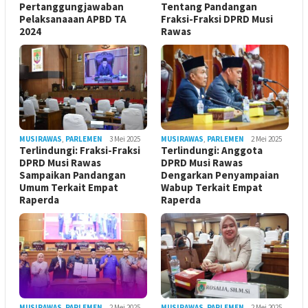
Pertanggungjawaban
Tentang Pandangan
Pelaksanaaan APBD TA
Fraksi-Fraksi DPRD Musi
2024
Rawas
MUSIRAWAS
,
PARLEMEN
3 Mei 2025
MUSIRAWAS
,
PARLEMEN
2 Mei 2025
Terlindungi: Fraksi-Fraksi
Terlindungi: Anggota
DPRD Musi Rawas
DPRD Musi Rawas
Sampaikan Pandangan
Dengarkan Penyampaian
Umum Terkait Empat
Wabup Terkait Empat
Raperda
Raperda
MUSIRAWAS
,
PARLEMEN
2 Mei 2025
MUSIRAWAS
,
PARLEMEN
2 Mei 2025