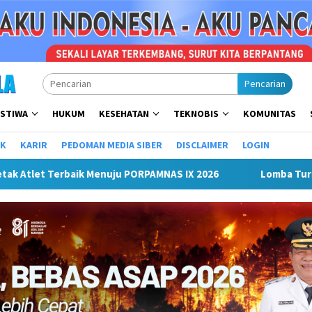
Pencarian
ISTIWA
HUKUM
KESEHATAN
TEKNOBIS
KOMUNITAS
IK
KARIR
PEDOMAN MEDIA SIBER
DISCLAIMER
LOGIN
 Turnamen Mini Soccer Antar Organisasi Perangkat Daerah (OPD)