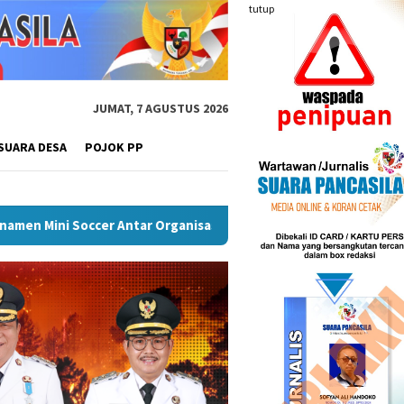
tutup
JUMAT, 7 AGUSTUS 2026
SUARA DESA
POJOK PP
 Musi Rawas
Puncak Peringatan IPeKB Ke-19, Plt Bupat