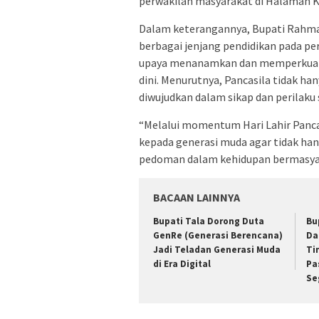
perwakilan masyarakat di Halaman Ka
Dalam keterangannya, Bupati Rahma
berbagai jenjang pendidikan pada pe
upaya menanamkan dan memperkuat p
dini. Menurutnya, Pancasila tidak ha
diwujudkan dalam sikap dan perilaku 
“Melalui momentum Hari Lahir Pancas
kepada generasi muda agar tidak hany
pedoman dalam kehidupan bermasyara
BACAAN LAINNYA
Bupati Tala Dorong Duta
Bu
GenRe (Generasi Berencana)
Da
Jadi Teladan Generasi Muda
Ti
di Era Digital
Pa
Se