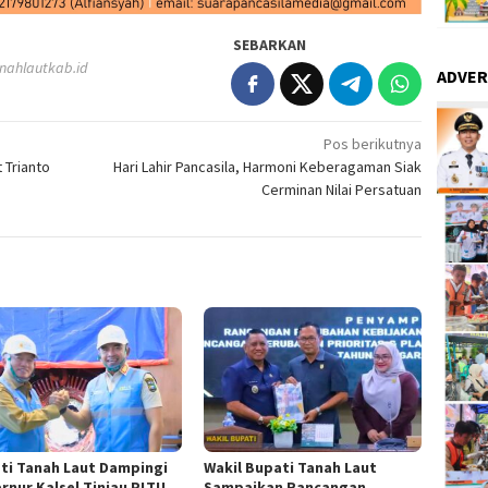
SEBARKAN
nahlautkab.id
ADVER
Pos berikutnya
 Trianto
Hari Lahir Pancasila, Harmoni Keberagaman Siak
Cerminan Nilai Persatuan
ti Tanah Laut Dampingi
Wakil Bupati Tanah Laut
rnur Kalsel Tinjau PLTU
Sampaikan Rancangan