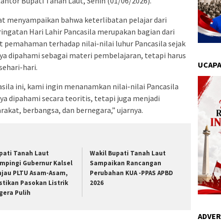
ntor Bupati Tanah Laut, Senin (01/06/2026).
t menyampaikan bahwa keterlibatan pelajar dari
ringatan Hari Lahir Pancasila merupakan bagian dari
emahaman terhadap nilai-nilai luhur Pancasila sejak
nya dipahami sebagai materi pembelajaran, tetapi harus
UCAPA
sehari-hari.
ila ini, kami ingin menanamkan nilai-nilai Pancasila
a dipahami secara teoritis, tetapi juga menjadi
kat, berbangsa, dan bernegara,” ujarnya.
pati Tanah Laut
Wakil Bupati Tanah Laut
mpingi Gubernur Kalsel
Sampaikan Rancangan
njau PLTU Asam-Asam,
Perubahan KUA -PPAS APBD
stikan Pasokan Listrik
2026
gera Pulih
ADVER