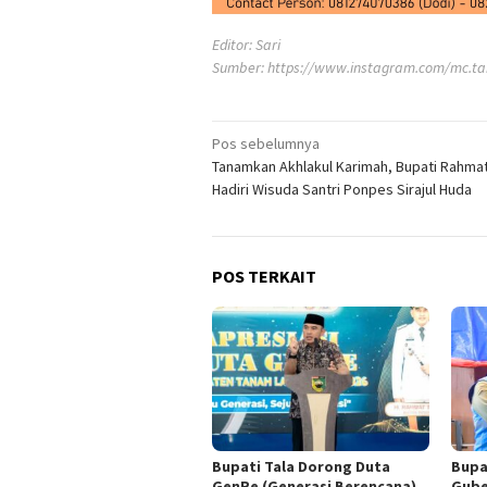
Editor: Sari
Sumber:
https://www.instagram.com/mc.ta
Navigasi
Pos sebelumnya
Tanamkan Akhlakul Karimah, Bupati Rahmat
pos
Hadiri Wisuda Santri Ponpes Sirajul Huda
POS TERKAIT
Bupati Tala Dorong Duta
Bupa
GenRe (Generasi Berencana)
Gube