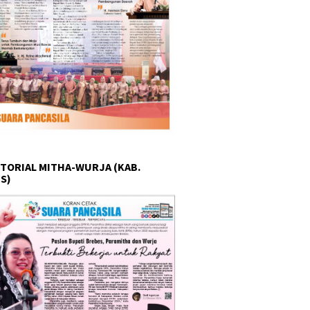
TORIAL MITHA-WURJA (KAB.
S)