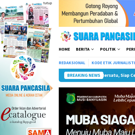
Loncat
tutup
ke
konten
HOME
BERITA
POLITIK
PER
REDAKSIONAL
KODE ETIK JURNALIST
iap Cetak Atlet Terbaik Menuju PORPAMNAS IX 2026
BREAKING NEWS
Lomba