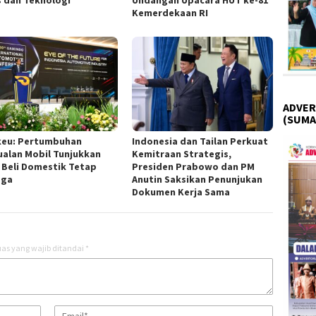
s dan Teknologi
Undangan Upacara HUT ke-81
Kemerdekaan RI
ADVER
(SUMA
eu: Pertumbuhan
Indonesia dan Tailan Perkuat
ualan Mobil Tunjukkan
Kemitraan Strategis,
 Beli Domestik Tetap
Presiden Prabowo dan PM
aga
Anutin Saksikan Penunjukan
Dokumen Kerja Sama
as yang wajib ditandai
*