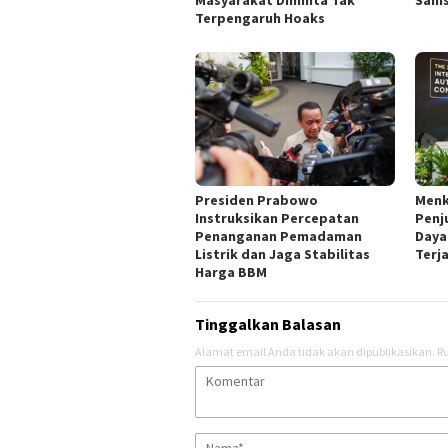
Masyarakat Diminta Tak
Sain
Terpengaruh Hoaks
Presiden Prabowo
Menk
Instruksikan Percepatan
Penj
Penanganan Pemadaman
Daya
Listrik dan Jaga Stabilitas
Terj
Harga BBM
Tinggalkan Balasan
Alamat email Anda tidak akan dipublikasikan.
Ru