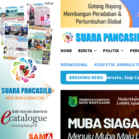
Loncat
tutup
ke
konten
HOME
BERITA
POLITIK
PER
REDAKSIONAL
KODE ETIK JURNALIST
iap Cetak Atlet Terbaik Menuju PORPAMNAS IX 2026
BREAKING NEWS
Lomba