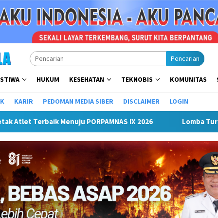
Pencarian
ISTIWA
HUKUM
KESEHATAN
TEKNOBIS
KOMUNITAS
IK
KARIR
PEDOMAN MEDIA SIBER
DISCLAIMER
LOGIN
 Turnamen Mini Soccer Antar Organisasi Perangkat Daerah (OPD