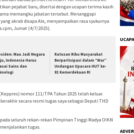
tikan pejabat baru, disertai dengan ucapan terima kasih
selama memangku jabatan tersebut. Menanggapi
 yang akrab disapa Ale, menyampaikan rasa syukurnya
s.cpm, Jumat (4/7/2025).
UCAPA
esiden: Mau Jadi Negara
Ratusan Ribu Masyarakat
ju, Indonesia Harus
Berpartisipasi dalam “War”
asai Sains dan
Undangan Upacara HUT ke-
knologi
81 Kemerdekaan RI
(Keppres) nomor 111/TPA Tahun 2025 telah keluar.
berakhir secara resmi tugas saya sebagai Deputi THD
epada seluruh rekan-rekan Pimpinan Tinggi Madya OIKN
a menjalankan tugas.
ADVER