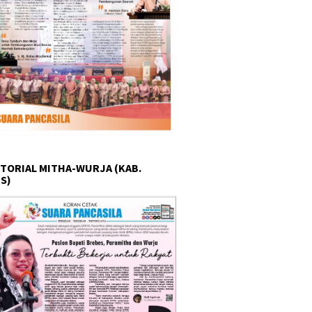
TORIAL MITHA-WURJA (KAB.
S)