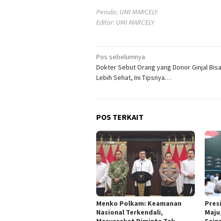
Penulis: UMI MARCELY
Editor: UMI MARCELY
Navigasi
Pos sebelumnya
Dokter Sebut Orang yang Donor Ginjal Bis
pos
Lebih Sehat, Ini Tipsnya…
POS TERKAIT
Menko Polkam: Keamanan
Pres
Nasional Terkendali,
Maju