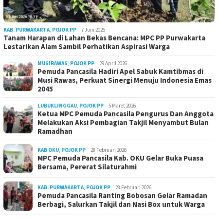
KAB. PURWAKARTA
,
POJOK PP
7 Juni 2026
Tanam Harapan di Lahan Bekas Bencana: MPC PP Purwakarta
Lestarikan Alam Sambil Perhatikan Aspirasi Warga
MUSIRAWAS
,
POJOK PP
29 April 2026
Pemuda Pancasila Hadiri Apel Sabuk Kamtibmas di
Musi Rawas, Perkuat Sinergi Menuju Indonesia Emas
2045
LUBUKLINGGAU
,
POJOK PP
5 Maret 2026
Ketua MPC Pemuda Pancasila Pengurus Dan Anggota
Melakukan Aksi Pembagian Takjil Menyambut Bulan
Ramadhan
KAB OKU
,
POJOK PP
28 Februari 2026
MPC Pemuda Pancasila Kab. OKU Gelar Buka Puasa
Bersama, Pererat Silaturahmi
KAB. PURWAKARTA
,
POJOK PP
28 Februari 2026
Pemuda Pancasila Ranting Bobosan Gelar Ramadan
Berbagi, Salurkan Takjil dan Nasi Box untuk Warga