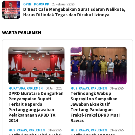
OPINI
,
POJOK PP
23 Februari 2026
D’Best Cafe Mengabaikan Surat Edaran Walikota,
Harus Ditindak Tegas dan Dicabut Izinnya
WARTA PARLEMEN
MURATARA
,
PARLEMEN
30 Juni 2025
MUSIRAWAS
,
PARLEMEN
3 Mei 2025
DPRD Muratara Dengarkan
Terlindungi: Wabup
Penyampaian Bupati
Suprayitno Sampaikan
Terkait Raperda
Jawaban Eksekutif
Pertanggungjawaban
Tentang Pandangan
Pelaksanaaan APBD TA
Fraksi-Fraksi DPRD Musi
2024
Rawas
MUSIRAWAS
,
PARLEMEN
3 Mei 2025
MUSIRAWAS
,
PARLEMEN
2 Mei 2025