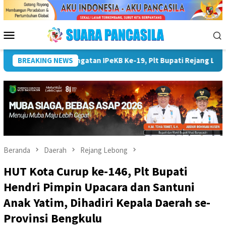
Loncat
ke
konten
Menu
Mobile
ebong: Penyuluh KB Ujung Tombak Pembangunan Keluarga
BREAKING NEWS
Beranda
Daerah
Rejang Lebong
HUT Kota Curup ke-146, Plt Bupati
Hendri Pimpin Upacara dan Santuni
Anak Yatim, Dihadiri Kepala Daerah se-
Provinsi Bengkulu