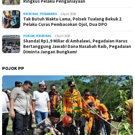
Ringkus Pelaku Penganiayaan
KRIMINAL
,
PERAWANG
2 April 2026
Tak Butuh Waktu Lama, Polsek Tualang Bekuk 2
Pelaku Curas Pembacokan Ojol, Dua DPO
HUKUM
,
KRIMINAL
2 April 2026
Skandal Rp1,9 Miliar di Ambalawi, Pegadaian Harus
Bertanggung Jawab! Dana Nasabah Raib, Pegadaian
Diminta Jangan Bungkam!
POJOK PP