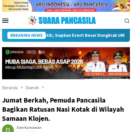
Loncat
ke
konten
Menu
Mobile
sata
BREAKING NEWS
Plt Bupati Hendri Dukung Percepatan Penyaluran DA
Beranda
Daerah
Jumat Berkah, Pemuda Pancasila
Bagikan Ratusan Nasi Kotak di Wilayah
Samaan Klojen.
Doni Kurniawan