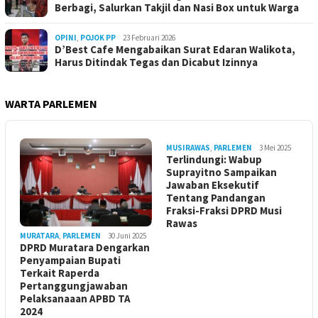
Berbagi, Salurkan Takjil dan Nasi Box untuk Warga
OPINI
,
POJOK PP
23 Februari 2026
D’Best Cafe Mengabaikan Surat Edaran Walikota,
Harus Ditindak Tegas dan Dicabut Izinnya
WARTA PARLEMEN
MUSIRAWAS
,
PARLEMEN
3 Mei 2025
Terlindungi: Wabup
Suprayitno Sampaikan
Jawaban Eksekutif
Tentang Pandangan
Fraksi-Fraksi DPRD Musi
Rawas
MURATARA
,
PARLEMEN
30 Juni 2025
DPRD Muratara Dengarkan
Penyampaian Bupati
Terkait Raperda
Pertanggungjawaban
Pelaksanaaan APBD TA
2024