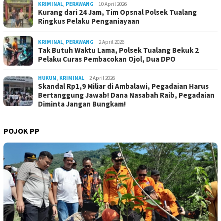
KRIMINAL
,
PERAWANG
10 April 2026
Kurang dari 24 Jam, Tim Opsnal Polsek Tualang
Ringkus Pelaku Penganiayaan
KRIMINAL
,
PERAWANG
2 April 2026
Tak Butuh Waktu Lama, Polsek Tualang Bekuk 2
Pelaku Curas Pembacokan Ojol, Dua DPO
HUKUM
,
KRIMINAL
2 April 2026
Skandal Rp1,9 Miliar di Ambalawi, Pegadaian Harus
Bertanggung Jawab! Dana Nasabah Raib, Pegadaian
Diminta Jangan Bungkam!
POJOK PP