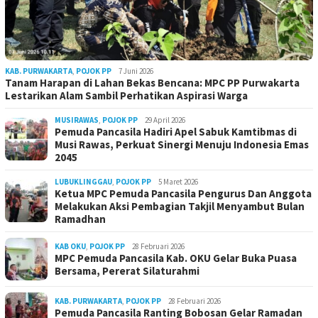
KAB. PURWAKARTA
,
POJOK PP
7 Juni 2026
Tanam Harapan di Lahan Bekas Bencana: MPC PP Purwakarta
Lestarikan Alam Sambil Perhatikan Aspirasi Warga
MUSIRAWAS
,
POJOK PP
29 April 2026
Pemuda Pancasila Hadiri Apel Sabuk Kamtibmas di
Musi Rawas, Perkuat Sinergi Menuju Indonesia Emas
2045
LUBUKLINGGAU
,
POJOK PP
5 Maret 2026
Ketua MPC Pemuda Pancasila Pengurus Dan Anggota
Melakukan Aksi Pembagian Takjil Menyambut Bulan
Ramadhan
KAB OKU
,
POJOK PP
28 Februari 2026
MPC Pemuda Pancasila Kab. OKU Gelar Buka Puasa
Bersama, Pererat Silaturahmi
KAB. PURWAKARTA
,
POJOK PP
28 Februari 2026
Pemuda Pancasila Ranting Bobosan Gelar Ramadan