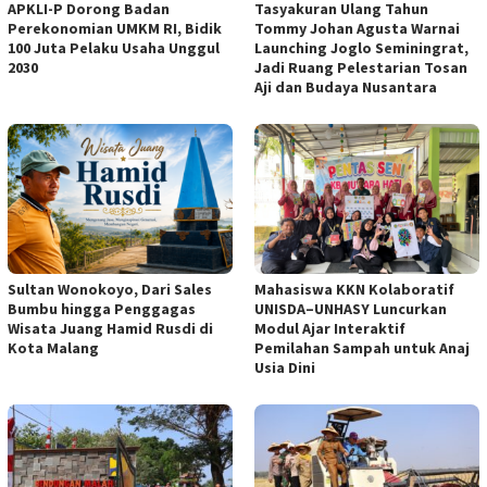
APKLI-P Dorong Badan
Tasyakuran Ulang Tahun
Perekonomian UMKM RI, Bidik
Tommy Johan Agusta Warnai
100 Juta Pelaku Usaha Unggul
Launching Joglo Seminingrat,
2030
Jadi Ruang Pelestarian Tosan
Aji dan Budaya Nusantara
Sultan Wonokoyo, Dari Sales
Mahasiswa KKN Kolaboratif
Bumbu hingga Penggagas
UNISDA–UNHASY Luncurkan
Wisata Juang Hamid Rusdi di
Modul Ajar Interaktif
Kota Malang
Pemilahan Sampah untuk Anaj
Usia Dini