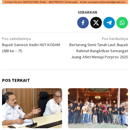
SEBARKAN
Navigasi
Pos sebelumnya
Pos berikutnya
Bupati Samosir Hadiri HUT KODAM
Bertarung Demi Tanah Laut: Bupati
pos
I/BB ke – 75.
Rahmat Bangkitkan Semangat
Juang Atlet Menuju Porprov 2025
POS TERKAIT