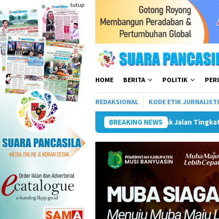
Loncat
tutup
ke
konten
HOME
BERITA
POLITIK
PER
REDAKSIONAL
KODE ETIK JURNALIST
Jalan Tingkat SMP/MTs Meriahkan HUT ke-81 RI
BREAKING NEWS
Pemkot Lu