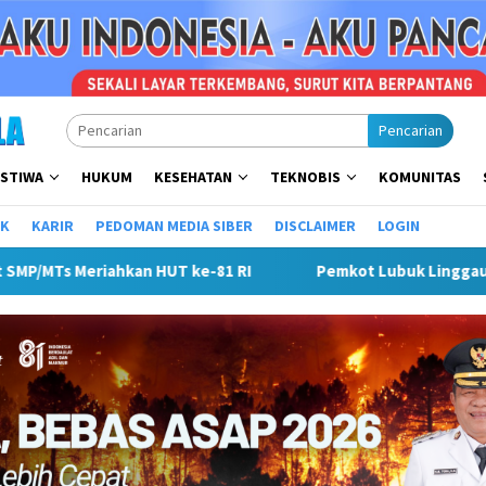
Pencarian
ISTIWA
HUKUM
KESEHATAN
TEKNOBIS
KOMUNITAS
IK
KARIR
PEDOMAN MEDIA SIBER
DISCLAIMER
LOGIN
buk Linggau Sosialisasikan Tanda Tangan Elektronik Untuk Perc