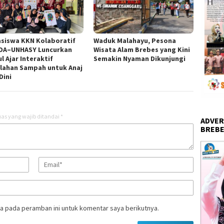
siswa KKN Kolaboratif
Waduk Malahayu, Pesona
DA–UNHASY Luncurkan
Wisata Alam Brebes yang Kini
l Ajar Interaktif
Semakin Nyaman Dikunjungi
lahan Sampah untuk Anaj
Dini
as yang wajib ditandai
*
ADVER
BREBE
a pada peramban ini untuk komentar saya berikutnya.