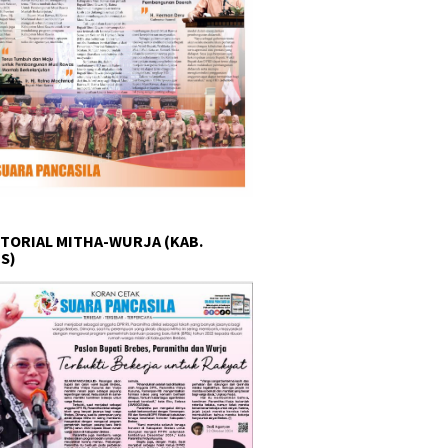
TORIAL MITHA-WURJA (KAB.
S)