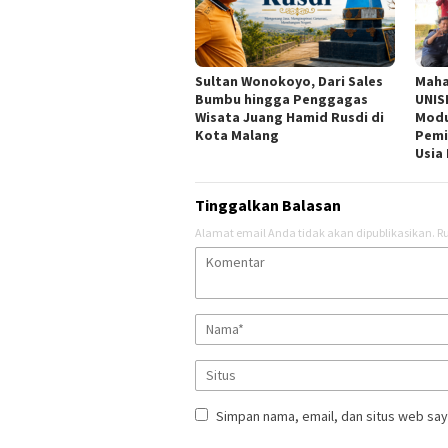
Sultan Wonokoyo, Dari Sales
Maha
Bumbu hingga Penggagas
UNIS
Wisata Juang Hamid Rusdi di
Modu
Kota Malang
Pemi
Usia 
Tinggalkan Balasan
Alamat email Anda tidak akan dipublikasikan.
Ru
Simpan nama, email, dan situs web say