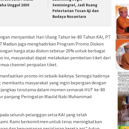
aha Unggul 2030
Seminingrat, Jadi Ruang
Pelestarian Tosan Aji dan
Budaya Nusantara
engan menyambut Hari Ulang Tahun ke-80 Tahun KAI, PT
p 7 Madiun juga menghadirkan Program Promo Diskon
ongan harga atau diskon sebesar 20% untuk berbagai
o ini, masyarakat dapat melakukan pembelian tiket dari
emua channel penjualan tiket.
manfaatkan promo ini sebaik-baiknya. Semoga hadirnya
at membantu masyarakat yang ingin bepergian dengan
 terjangkau terutama dalam momen semarak HUT ke-80
bur panjang Peringatan Maulid Nabi Muhammad
ada seluruh pelanggan setia KAI yang telah
kami. Kami berkomitmen untuk terus meningkatkan
an dan kenyamanan perjalanan kereta api,” tutup