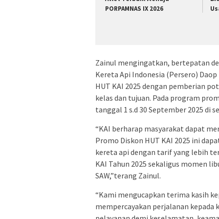
PORPAMNAS IX 2026
Us
Zainul mengingatkan, bertepatan d
Kereta Api Indonesia (Persero) Dao
HUT KAI 2025 dengan pemberian pot
kelas dan tujuan. Pada program prom
tanggal 1 s.d 30 September 2025 di s
“KAI berharap masyarakat dapat me
Promo Diskon HUT KAI 2025 ini dap
kereta api dengan tarif yang lebih
KAI Tahun 2025 sekaligus momen li
SAW,”terang Zainul.
“Kami mengucapkan terima kasih kep
mempercayakan perjalanan kepada 
pelayanan demi keselamatan, keaman