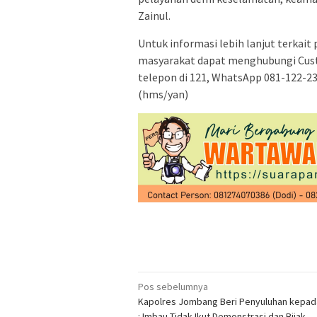
Zainul.
Untuk informasi lebih lanjut terkai
masyarakat dapat menghubungi Custo
telepon di 121, WhatsApp 081-122-233
(hms/yan)
Navigasi
Pos sebelumnya
Kapolres Jombang Beri Penyuluhan kepada
pos
: Imbau Tidak Ikut Demonstrasi dan Bijak