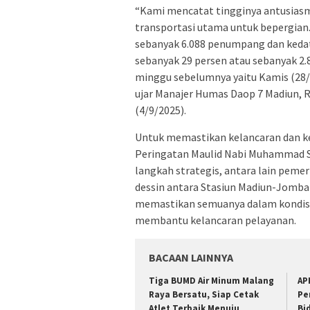
“Kami mencatat tingginya antusiasm
transportasi utama untuk bepergian
sebanyak 6.088 penumpang dan keda
sebanyak 29 persen atau sebanyak 2
minggu sebelumnya yaitu Kamis (28/
ujar Manajer Humas Daop 7 Madiun, 
(4/9/2025).
Untuk memastikan kelancaran dan k
Peringatan Maulid Nabi Muhammad S
langkah strategis, antara lain peme
dessin antara Stasiun Madiun-Jomb
memastikan semuanya dalam kondisi
membantu kelancaran pelayanan.
BACAAN LAINNYA
Tiga BUMD Air Minum Malang
AP
Raya Bersatu, Siap Cetak
Pe
Atlet Terbaik Menuju
Bi