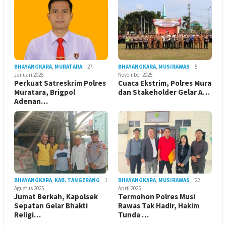
BHAYANGKARA
,
MURATARA
27
BHAYANGKARA
,
MUSIRAWAS
5
Januari 2026
November 2025
Perkuat Satreskrim Polres
Cuaca Ekstrim, Polres Mura
Muratara, Brigpol
dan Stakeholder Gelar A…
Adenan…
BHAYANGKARA
,
KAB. TANGERANG
1
BHAYANGKARA
,
MUSIRAWAS
22
Agustus 2025
April 2025
Jumat Berkah, Kapolsek
Termohon Polres Musi
Sepatan Gelar Bhakti
Rawas Tak Hadir, Hakim
Religi…
Tunda …