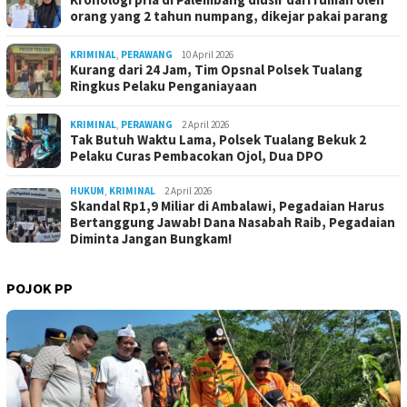
orang yang 2 tahun numpang, dikejar pakai parang
KRIMINAL
,
PERAWANG
10 April 2026
Kurang dari 24 Jam, Tim Opsnal Polsek Tualang
Ringkus Pelaku Penganiayaan
KRIMINAL
,
PERAWANG
2 April 2026
Tak Butuh Waktu Lama, Polsek Tualang Bekuk 2
Pelaku Curas Pembacokan Ojol, Dua DPO
HUKUM
,
KRIMINAL
2 April 2026
Skandal Rp1,9 Miliar di Ambalawi, Pegadaian Harus
Bertanggung Jawab! Dana Nasabah Raib, Pegadaian
Diminta Jangan Bungkam!
POJOK PP