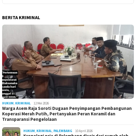
BERITA KRIMINAL
HUKUM
,
KRIMINAL
12 Mei 2026
Warga Asem Raja Soroti Dugaan Penyimpangan Pembangunan
Koperasi Merah Putih, Pertanyakan Peran Koramil dan
Transparansi Pengelolaan
HUKUM
,
KRIMINAL
,
PALEMBANG
10 April 2026
Kronologi pria di Palembang diusir dari rumah oleh