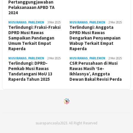
Pertanggungjawaban
Pelaksanaaan APBD TA
2024
MUSIRAWAS
,
PARLEMEN
3 Mei 2025
MUSIRAWAS
,
PARLEMEN
2 Mei 2025
Terlindungi: Fraksi-Fraksi
Terlindungi: Anggota
DPRD Musi Rawas
DPRD Musi Rawas
Sampaikan Pandangan
Dengarkan Penyampaian
Umum Terkait Empat
Wabup Terkait Empat
Raperda
Raperda
MUSIRAWAS
,
PARLEMEN
2 Mei 2025
MUSIRAWAS
,
PARLEMEN
2 Mei 2025
Terlindungi: DPRD-
CSR Perusahaan di Musi
Pemkab Musi Rawas
Rawas Masih ‘Se-
Tandatangani MoU 13
Ikhlasnya’, Anggota
Raperda Tahun 2025
Dewan Bakal Revisi Perda ‎
suarapancasila2023. All Right Reserved