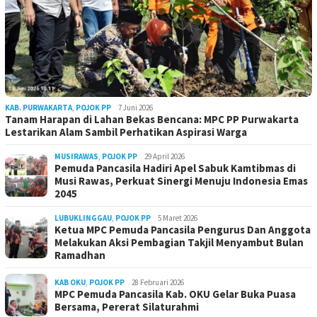
KAB. PURWAKARTA
,
POJOK PP
7 Juni 2026
Tanam Harapan di Lahan Bekas Bencana: MPC PP Purwakarta
Lestarikan Alam Sambil Perhatikan Aspirasi Warga
MUSIRAWAS
,
POJOK PP
29 April 2026
Pemuda Pancasila Hadiri Apel Sabuk Kamtibmas di
Musi Rawas, Perkuat Sinergi Menuju Indonesia Emas
2045
LUBUKLINGGAU
,
POJOK PP
5 Maret 2026
Ketua MPC Pemuda Pancasila Pengurus Dan Anggota
Melakukan Aksi Pembagian Takjil Menyambut Bulan
Ramadhan
KAB OKU
,
POJOK PP
28 Februari 2026
MPC Pemuda Pancasila Kab. OKU Gelar Buka Puasa
Bersama, Pererat Silaturahmi