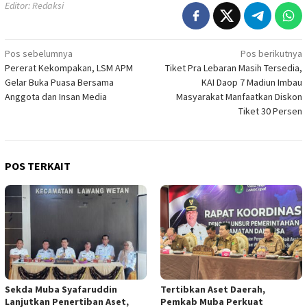
Editor: Redaksi
Navigasi
Pos sebelumnya
Pos berikutnya
Pererat Kekompakan, LSM APM
Tiket Pra Lebaran Masih Tersedia,
pos
Gelar Buka Puasa Bersama
KAI Daop 7 Madiun Imbau
Anggota dan Insan Media
Masyarakat Manfaatkan Diskon
Tiket 30 Persen
POS TERKAIT
Sekda Muba Syafaruddin
Tertibkan Aset Daerah,
Lanjutkan Penertiban Aset,
Pemkab Muba Perkuat