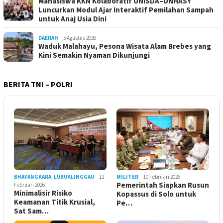
Mahasiswa KKN Kolaboratif UNISDA–UNHASY
Luncurkan Modul Ajar Interaktif Pemilahan Sampah
untuk Anaj Usia Dini
DAERAH
5 Agustus 2026
Waduk Malahayu, Pesona Wisata Alam Brebes yang
Kini Semakin Nyaman Dikunjungi
BERITA TNI – POLRI
BHAYANGKARA
,
LUBUKLINGGAU
12
MILITER
10 Februari 2026
Pemerintah Siapkan Rusun
Februari 2026
Minimalisir Risiko
Kopassus di Solo untuk
Keamanan Titik Krusial,
Pe…
Sat Sam…