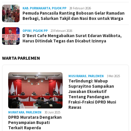
KAB. PURWAKARTA
,
POJOK PP
28 Februari 2026
Pemuda Pancasila Ranting Bobosan Gelar Ramadan
Berbagi, Salurkan Takjil dan Nasi Box untuk Warga
OPINI
,
POJOK PP
23 Februari 2026
D’Best Cafe Mengabaikan Surat Edaran Walikota,
Harus Ditindak Tegas dan Dicabut Izinnya
WARTA PARLEMEN
MUSIRAWAS
,
PARLEMEN
3 Mei 2025
Terlindungi: Wabup
Suprayitno Sampaikan
Jawaban Eksekutif
Tentang Pandangan
Fraksi-Fraksi DPRD Musi
Rawas
MURATARA
,
PARLEMEN
30 Juni 2025
DPRD Muratara Dengarkan
Penyampaian Bupati
Terkait Raperda