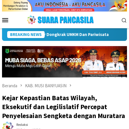
Loncat
ke
konten
Menu
Mobile
g Percepatan Penyaluran DAK Fisik Dan Dana Desa Di Rejang Leb
BREAKING NEWS
Beranda
KAB. MUSI BANYUASIN
Kejar Kepastian Batas Wilayah,
Eksekutif dan Legilislatif Percepat
Penyelesaian Sengketa dengan Muratara
Redaksi