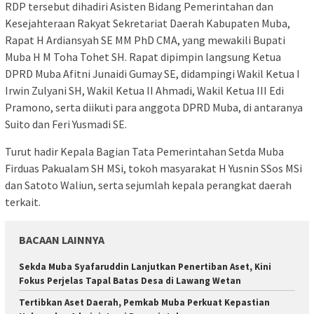
RDP tersebut dihadiri Asisten Bidang Pemerintahan dan
Kesejahteraan Rakyat Sekretariat Daerah Kabupaten Muba,
Rapat H Ardiansyah SE MM PhD CMA, yang mewakili Bupati
Muba H M Toha Tohet SH. Rapat dipimpin langsung Ketua
DPRD Muba Afitni Junaidi Gumay SE, didampingi Wakil Ketua I
Irwin Zulyani SH, Wakil Ketua II Ahmadi, Wakil Ketua III Edi
Pramono, serta diikuti para anggota DPRD Muba, di antaranya
Suito dan Feri Yusmadi SE.
Turut hadir Kepala Bagian Tata Pemerintahan Setda Muba
Firduas Pakualam SH MSi, tokoh masyarakat H Yusnin SSos MSi
dan Satoto Waliun, serta sejumlah kepala perangkat daerah
terkait.
BACAAN LAINNYA
Sekda Muba Syafaruddin Lanjutkan Penertiban Aset, Kini
Fokus Perjelas Tapal Batas Desa di Lawang Wetan
Tertibkan Aset Daerah, Pemkab Muba Perkuat Kepastian