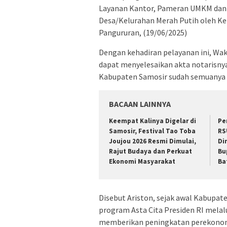
Layanan Kantor, Pameran UMKM dan 
Desa/Kelurahan Merah Putih oleh K
Pangururan, (19/06/2025)
Dengan kehadiran pelayanan ini, Wa
dapat menyelesaikan akta notarisnya
Kabupaten Samosir sudah semuanya s
BACAAN LAINNYA
Keempat Kalinya Digelar di
Pe
Samosir, Festival Tao Toba
RS
Joujou 2026 Resmi Dimulai,
Di
Rajut Budaya dan Perkuat
Bu
Ekonomi Masyarakat
Ba
Disebut Ariston, sejak awal Kabup
program Asta Cita Presiden RI mela
memberikan peningkatan perekonomi