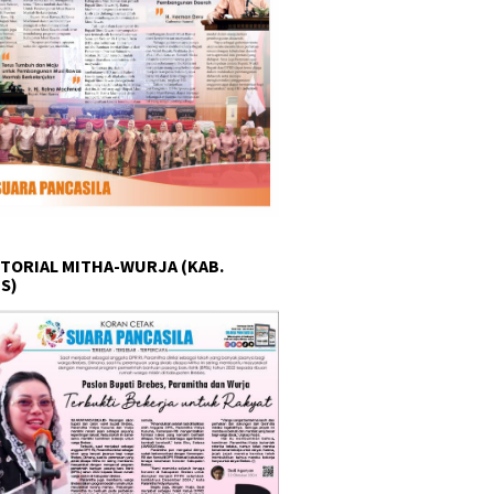
TORIAL MITHA-WURJA (KAB.
S)