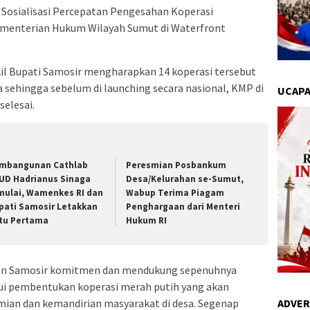
Sosialisasi Percepatan Pengesahan Koperasi
ementerian Hukum Wilayah Sumut di Waterfront
kil Bupati Samosir mengharapkan 14 koperasi tersebut
 sehingga sebelum di launching secara nasional, KMP di
UCAPA
elesai.
mbangunan Cathlab
Peresmian Posbankum
UD Hadrianus Sinaga
Desa/Kelurahan se-Sumut,
mulai, Wamenkes RI dan
Wabup Terima Piagam
pati Samosir Letakkan
Penghargaan dari Menteri
tu Pertama
Hukum RI
aten Samosir komitmen dan mendukung sepenuhnya
lui pembentukan koperasi merah putih yang akan
an dan kemandirian masyarakat di desa. Segenap
ADVER