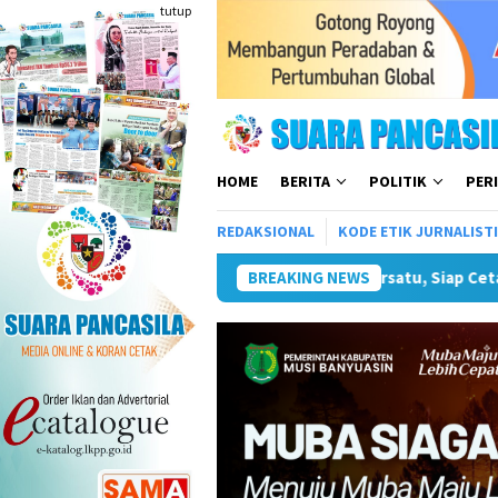
Loncat
tutup
ke
konten
HOME
BERITA
POLITIK
PER
REDAKSIONAL
KODE ETIK JURNALIST
 Siap Cetak Atlet Terbaik Menuju PORPAMNAS IX 2026
BREAKING NEWS
Lom