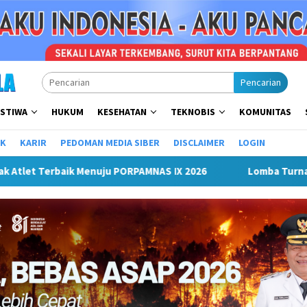
Pencarian
ISTIWA
HUKUM
KESEHATAN
TEKNOBIS
KOMUNITAS
IK
KARIR
PEDOMAN MEDIA SIBER
DISCLAIMER
LOGIN
ba Turnamen Mini Soccer Antar Organisasi Perangkat Daerah (O