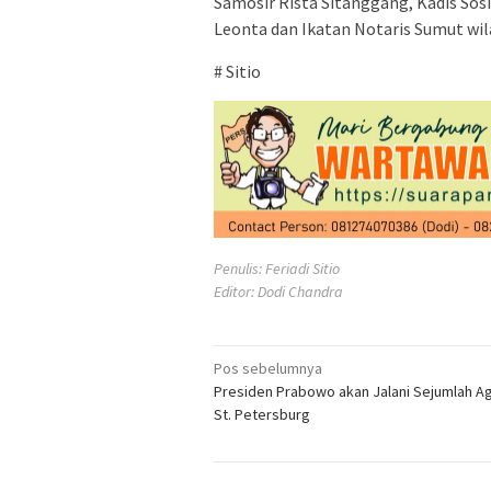
Samosir Rista Sitanggang, Kadis Sos
Leonta dan Ikatan Notaris Sumut wi
# Sitio
Penulis: Feriadi Sitio
Editor: Dodi Chandra
Navigasi
Pos sebelumnya
Presiden Prabowo akan Jalani Sejumlah A
pos
St. Petersburg