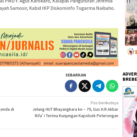
ial PMD F. Agus Karokaro, Kalapas Pangururan Jeremia
layah Samosir, Kabid IKP Diskominfo Togarma Naibaho.
ADVER
SEBARKAN
BREBE
Pos berikutnya
genda di
Jelang HUT Bhayangkara ke – 79, Gus H.R.Akbar
Rifa’ i Terima Kunjungan Kapolsek Peterongan