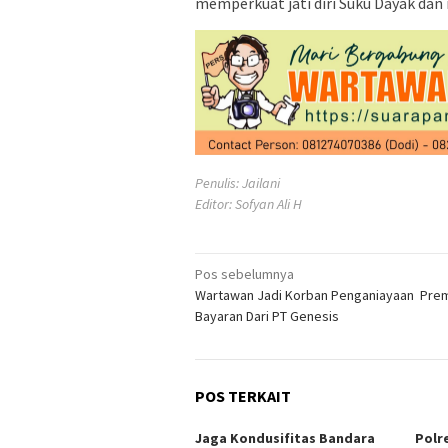
memperkuat jati diri Suku Dayak dan
Penulis: Jailani
Editor: Sofyan Ali H
Navigasi
Pos sebelumnya
Wartawan Jadi Korban Penganiayaan Pre
pos
Bayaran Dari PT Genesis
POS TERKAIT
Jaga Kondusifitas Bandara
Polr