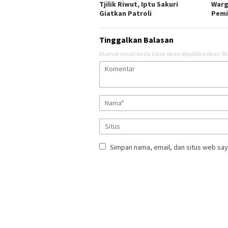
Tjilik Riwut, Iptu Sakuri
Warg
Giatkan Patroli
Pemi
Tinggalkan Balasan
Alamat email Anda tidak akan dipublikasikan.
Ru
Simpan nama, email, dan situs web say