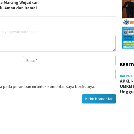
a Marang Wujudkan
lu Aman dan Damai
as yang wajib ditandai
*
BERIT
DAERAH
APKLI
UMKM R
a pada peramban ini untuk komentar saya berikutnya.
Unggul