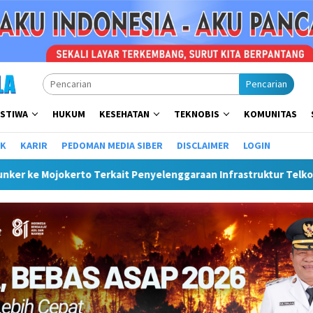
Pencarian
ISTIWA
HUKUM
KESEHATAN
TEKNOBIS
KOMUNITAS
IK
KARIR
PEDOMAN MEDIA SIBER
DISCLAIMER
LOGIN
Penyelenggaraan Infrastruktur Telkom Rumija
Plt Bupati