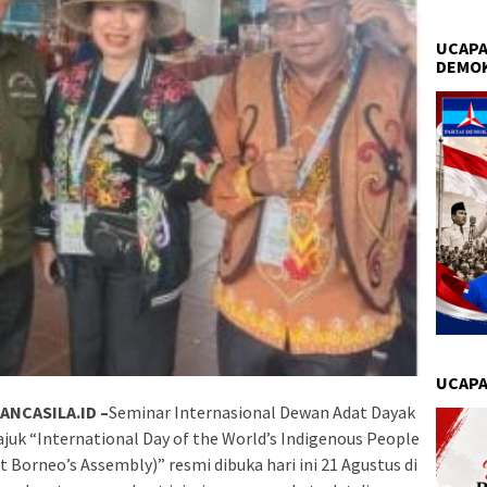
UCAPA
DEMO
UCAPA
NCASILA.ID –
Seminar Internasional Dewan Adat Dayak
uk “International Day of the World’s Indigenous People
Borneo’s Assembly)” resmi dibuka hari ini 21 Agustus di