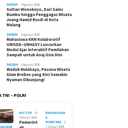
DAERAH
5 Agustus 2026
Sultan Wonokoyo, Dari Sales
Bumbu hingga Penggagas Wisata
Juang Hamid Rusdi di Kota
Malang
DAERAH
5 Agustus 2026
Mahasiswa KKN Kolaboratif
UNISDA–UNHASY Luncurkan
Modul Ajar Interaktif Pemilahan
Sampah untuk Anaj Usia Dini
DAERAH
5 Agustus 2026
Waduk Malahayu, Pesona Wisata
Alam Brebes yang Kini Semakin
Nyaman Dikunjungi
 TNI – POLRI
MILITER
10
BHAYANGKAR
Februari 2026
A
,
Pemerint
MURATARA
2
ah
7 Januari 2026
YANGKAR