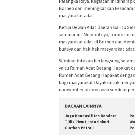
Palangka Raya. Kegiatan ini diharap
Borneo dan meningkatkan kesadaran
masyarakat adat.
Ketua Dewan Adat Daerah Barito Se
seminar ini. Menurutnya, forum ini
masyarakat adat di Borneo dan meni
budaya dan hak-hak masyarakat adat
Seminar ini akan berlangsung selama t
yaitu Rumah Adat Betang Hapakat dan
Rumah Adat Betang Hapakat dengan
bagi masyarakat Dayak untuk menyam
narasumber utama pada seminar pen
BACAAN LAINNYA
Jaga Kondusifitas Bandara
Po
Tjilik Riwut, Iptu Sakuri
Wa
Giatkan Patroli
Pe