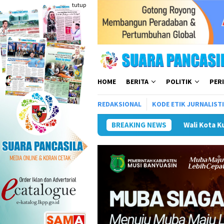
Loncat
tutup
ke
konten
HOME
BERITA
POLITIK
PER
REDAKSIONAL
KODE ETIK JURNALIST
Wali Kota Kunker ke Mojokerto Terkait 
BREAKING NEWS