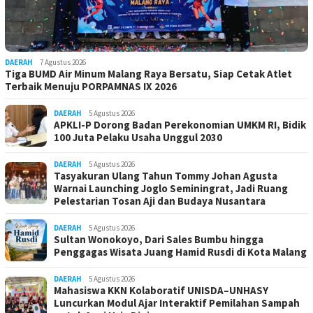
DAERAH
7 Agustus 2026
Tiga BUMD Air Minum Malang Raya Bersatu, Siap Cetak Atlet
Terbaik Menuju PORPAMNAS IX 2026
DAERAH
5 Agustus 2026
APKLI-P Dorong Badan Perekonomian UMKM RI, Bidik
100 Juta Pelaku Usaha Unggul 2030
DAERAH
5 Agustus 2026
Tasyakuran Ulang Tahun Tommy Johan Agusta
Warnai Launching Joglo Seminingrat, Jadi Ruang
Pelestarian Tosan Aji dan Budaya Nusantara
DAERAH
5 Agustus 2026
Sultan Wonokoyo, Dari Sales Bumbu hingga
Penggagas Wisata Juang Hamid Rusdi di Kota Malang
DAERAH
5 Agustus 2026
Mahasiswa KKN Kolaboratif UNISDA–UNHASY
Luncurkan Modul Ajar Interaktif Pemilahan Sampah