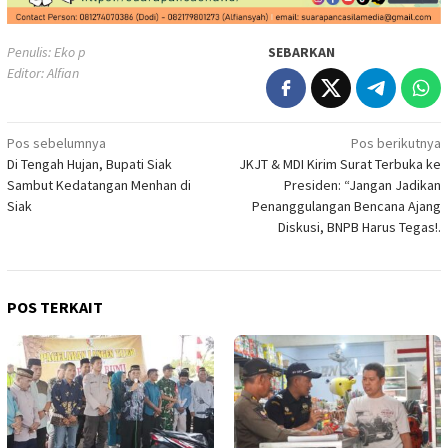
Penulis: Eko p
SEBARKAN
Editor: Alfian
Navigasi
Pos sebelumnya
Pos berikutnya
Di Tengah Hujan, Bupati Siak
JKJT & MDI Kirim Surat Terbuka ke
pos
Sambut Kedatangan Menhan di
Presiden: “Jangan Jadikan
Siak
Penanggulangan Bencana Ajang
Diskusi, BNPB Harus Tegas!.
POS TERKAIT