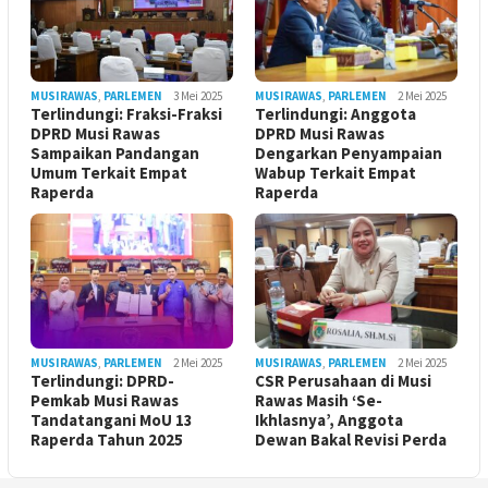
MUSIRAWAS
,
PARLEMEN
3 Mei 2025
MUSIRAWAS
,
PARLEMEN
2 Mei 2025
Terlindungi: Fraksi-Fraksi
Terlindungi: Anggota
DPRD Musi Rawas
DPRD Musi Rawas
Sampaikan Pandangan
Dengarkan Penyampaian
Umum Terkait Empat
Wabup Terkait Empat
Raperda
Raperda
MUSIRAWAS
,
PARLEMEN
2 Mei 2025
MUSIRAWAS
,
PARLEMEN
2 Mei 2025
Terlindungi: DPRD-
CSR Perusahaan di Musi
Pemkab Musi Rawas
Rawas Masih ‘Se-
Tandatangani MoU 13
Ikhlasnya’, Anggota
Raperda Tahun 2025
Dewan Bakal Revisi Perda ‎