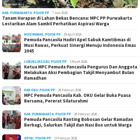
KAB. PURWAKARTA
,
POJOK PP
7 Juni 2026
Tanam Harapan di Lahan Bekas Bencana: MPC PP Purwakarta
Lestarikan Alam Sambil Perhatikan Aspirasi Warga
MUSIRAWAS
,
POJOK PP
29 April 2026
Pemuda Pancasila Hadiri Apel Sabuk Kamtibmas di
Musi Rawas, Perkuat Sinergi Menuju Indonesia Emas
2045
LUBUKLINGGAU
,
POJOK PP
5 Maret 2026
Ketua MPC Pemuda Pancasila Pengurus Dan Anggota
Melakukan Aksi Pembagian Takjil Menyambut Bulan
Ramadhan
KAB OKU
,
POJOK PP
28 Februari 2026
MPC Pemuda Pancasila Kab. OKU Gelar Buka Puasa
Bersama, Pererat Silaturahmi
KAB. PURWAKARTA
,
POJOK PP
28 Februari 2026
Pemuda Pancasila Ranting Bobosan Gelar Ramadan
Berbagi, Salurkan Takjil dan Nasi Box untuk Warga
OPINI
,
POJOK PP
23 Februari 2026