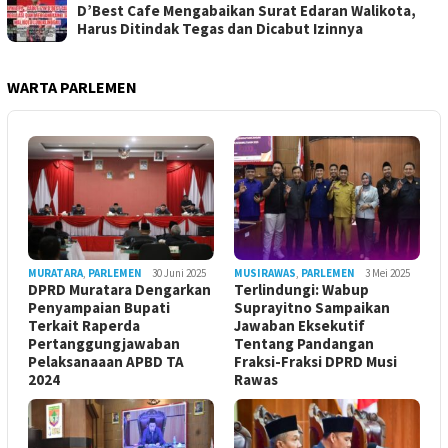
D’Best Cafe Mengabaikan Surat Edaran Walikota,
Harus Ditindak Tegas dan Dicabut Izinnya
WARTA PARLEMEN
MURATARA
,
PARLEMEN
30 Juni 2025
MUSIRAWAS
,
PARLEMEN
3 Mei 2025
DPRD Muratara Dengarkan
Terlindungi: Wabup
Penyampaian Bupati
Suprayitno Sampaikan
Terkait Raperda
Jawaban Eksekutif
Pertanggungjawaban
Tentang Pandangan
Pelaksanaaan APBD TA
Fraksi-Fraksi DPRD Musi
2024
Rawas