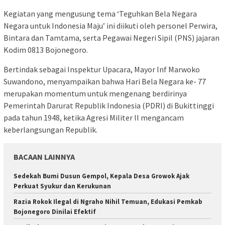
Kegiatan yang mengusung tema ‘Teguhkan Bela Negara
Negara untuk Indonesia Maju’ ini diikuti oleh personel Perwira,
Bintara dan Tamtama, serta Pegawai Negeri Sipil (PNS) jajaran
Kodim 0813 Bojonegoro.
Bertindak sebagai Inspektur Upacara, Mayor Inf Marwoko
Suwandono, menyampaikan bahwa Hari Bela Negara ke- 77
merupakan momentum untuk mengenang berdirinya
Pemerintah Darurat Republik Indonesia (PDRI) di Bukittinggi
pada tahun 1948, ketika Agresi Militer II mengancam
keberlangsungan Republik.
BACAAN LAINNYA
Sedekah Bumi Dusun Gempol, Kepala Desa Growok Ajak
Perkuat Syukur dan Kerukunan
Razia Rokok Ilegal di Ngraho Nihil Temuan, Edukasi Pemkab
Bojonegoro Dinilai Efektif