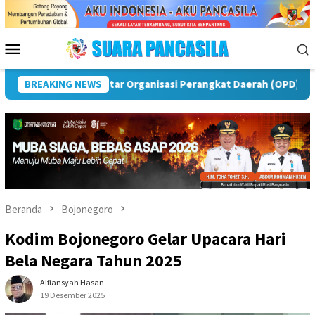
Loncat
ke
konten
Menu
Mobile
as
BREAKING NEWS
Puncak Peringatan IPeKB Ke-19, Plt Bupati Rejang L
Beranda
Bojonegoro
Kodim Bojonegoro Gelar Upacara Hari
Bela Negara Tahun 2025
Alfiansyah Hasan
19 Desember 2025