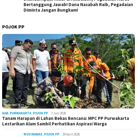
Bertanggung Jawab! Dana Nasabah Raib, Pegadaian
Diminta Jangan Bungkam!
POJOK PP
KAB. PURWAKARTA
,
POJOK PP
7 Juni 2026
Tanam Harapan di Lahan Bekas Bencana: MPC PP Purwakarta
Lestarikan Alam Sambil Perhatikan Aspirasi Warga
MUSIRAWAS
,
POJOK PP
29 April 2026