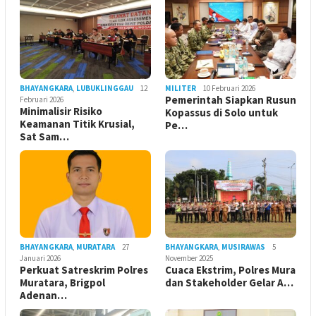
BHAYANGKARA
,
LUBUKLINGGAU
12
MILITER
10 Februari 2026
Pemerintah Siapkan Rusun
Februari 2026
Minimalisir Risiko
Kopassus di Solo untuk
Keamanan Titik Krusial,
Pe…
Sat Sam…
BHAYANGKARA
,
MURATARA
27
BHAYANGKARA
,
MUSIRAWAS
5
Januari 2026
November 2025
Perkuat Satreskrim Polres
Cuaca Ekstrim, Polres Mura
Muratara, Brigpol
dan Stakeholder Gelar A…
Adenan…