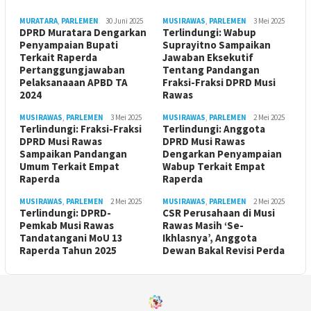
MURATARA
,
PARLEMEN
30 Juni 2025
MUSIRAWAS
,
PARLEMEN
3 Mei 2025
DPRD Muratara Dengarkan
Terlindungi: Wabup
Penyampaian Bupati
Suprayitno Sampaikan
Terkait Raperda
Jawaban Eksekutif
Pertanggungjawaban
Tentang Pandangan
Pelaksanaaan APBD TA
Fraksi-Fraksi DPRD Musi
2024
Rawas
MUSIRAWAS
,
PARLEMEN
3 Mei 2025
MUSIRAWAS
,
PARLEMEN
2 Mei 2025
Terlindungi: Fraksi-Fraksi
Terlindungi: Anggota
DPRD Musi Rawas
DPRD Musi Rawas
Sampaikan Pandangan
Dengarkan Penyampaian
Umum Terkait Empat
Wabup Terkait Empat
Raperda
Raperda
MUSIRAWAS
,
PARLEMEN
2 Mei 2025
MUSIRAWAS
,
PARLEMEN
2 Mei 2025
Terlindungi: DPRD-
CSR Perusahaan di Musi
Pemkab Musi Rawas
Rawas Masih ‘Se-
Tandatangani MoU 13
Ikhlasnya’, Anggota
Raperda Tahun 2025
Dewan Bakal Revisi Perda ‎