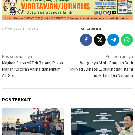
Editor: LEFI AFRIYANTI
SEBARKAN
Navigasi
Pos sebelumnya
Pos berikutnya
Majikan Siksa ART di Batam, Paksa
Warganya Minta Bantuan Dedi
pos
Makan Kotoran Anjing dan Minum
Mulyadi, Dinsos Lubuklinggau: Kami
Air Got
Tidak Tahu Dia Narkoba
POS TERKAIT