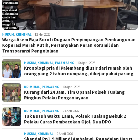
HUKUM
,
KRIMINAL
12 Mei 2026
Warga Asem Raja Soroti Dugaan Penyimpangan Pembangunan
Koperasi Merah Putih, Pertanyakan Peran Koramil dan
Transparansi Pengelolaan
HUKUM
,
KRIMINAL
,
PALEMBANG
10 April 2026
Kronologi pria di Palembang diusir dari rumah oleh
orang yang 2 tahun numpang, dikejar pakai parang
KRIMINAL
,
PERAWANG
10 April 2026
Kurang dari 24 Jam, Tim Opsnal Polsek Tualang
Ringkus Pelaku Penganiayaan
KRIMINAL
,
PERAWANG
2 April 2026
Tak Butuh Waktu Lama, Polsek Tualang Bekuk 2
Pelaku Curas Pembacokan Ojol, Dua DPO
HUKUM
,
KRIMINAL
2 April 2026
Skandal Rp1,9 Miliar di Ambalawi, Pegadaian Harus