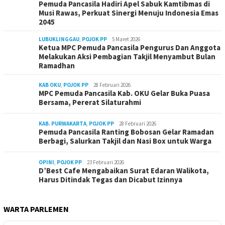
Pemuda Pancasila Hadiri Apel Sabuk Kamtibmas di
Musi Rawas, Perkuat Sinergi Menuju Indonesia Emas
2045
LUBUKLINGGAU
,
POJOK PP
5 Maret 2026
Ketua MPC Pemuda Pancasila Pengurus Dan Anggota
Melakukan Aksi Pembagian Takjil Menyambut Bulan
Ramadhan
KAB OKU
,
POJOK PP
28 Februari 2026
MPC Pemuda Pancasila Kab. OKU Gelar Buka Puasa
Bersama, Pererat Silaturahmi
KAB. PURWAKARTA
,
POJOK PP
28 Februari 2026
Pemuda Pancasila Ranting Bobosan Gelar Ramadan
Berbagi, Salurkan Takjil dan Nasi Box untuk Warga
OPINI
,
POJOK PP
23 Februari 2026
D’Best Cafe Mengabaikan Surat Edaran Walikota,
Harus Ditindak Tegas dan Dicabut Izinnya
WARTA PARLEMEN