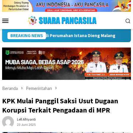
Loncat
ke
konten
Menu
Mobile
k Linggau Kukuhkan Pramuka Garuda dan Lepas Peserta Jambore 
BREAKING NEWS
Beranda
Pemerintahan
KPK Mulai Panggil Saksi Usut Dugaan
Korupsi Terkait Pengadaan di MPR
Lefi Afriyanti
23 Juni 2025