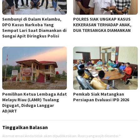
Sembunyi di Dalam Kelambu,
POLRES SIAK UNGKAP KASUS
DPO Kasus Narkoba Yang
KEKERASAN TERHADAP ANAK,
Sempat Lari Saat Diamankan di
DUA TERSANGKA DIAMANKAN
Sungai Apit Diringkus Polisi
Pemilihan Ketua Lembaga Adat
Pemkab Siak Matangkan
Melayu Riau (LAMR) Tualang
Persiapan Evaluasi IPD 2026
Digugat, Diduga Langgar
AD/ART
Tinggalkan Balasan
Alamat email Anda tidak akan dipublikasikan.
Ruas yang wajib ditandai
*