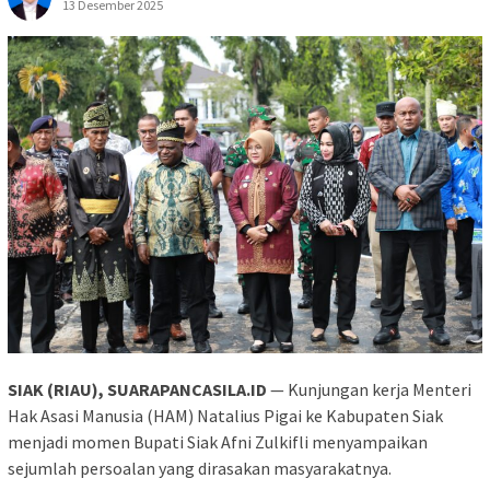
13 Desember 2025
SIAK (RIAU), SUARAPANCASILA.ID
— Kunjungan kerja Menteri
Hak Asasi Manusia (HAM) Natalius Pigai ke Kabupaten Siak
menjadi momen Bupati Siak Afni Zulkifli menyampaikan
sejumlah persoalan yang dirasakan masyarakatnya.