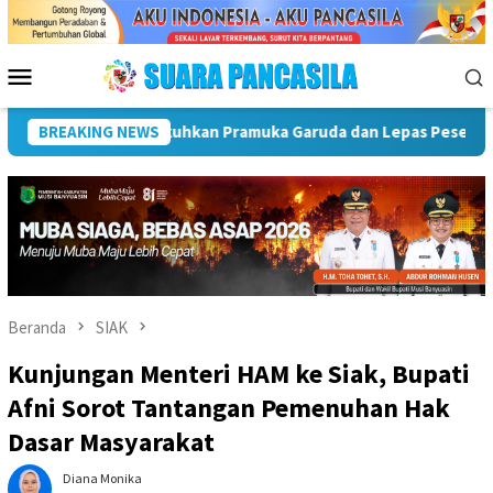
Loncat
ke
konten
Menu
Mobile
sional 2026
BREAKING NEWS
Maling Nekad! 31 Lembar Aluminium Billboar
Beranda
SIAK
Kunjungan Menteri HAM ke Siak, Bupati
Afni Sorot Tantangan Pemenuhan Hak
Dasar Masyarakat
Diana Monika