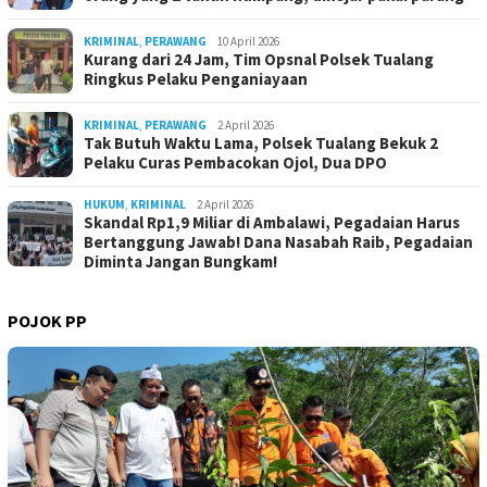
KRIMINAL
,
PERAWANG
10 April 2026
Kurang dari 24 Jam, Tim Opsnal Polsek Tualang
Ringkus Pelaku Penganiayaan
KRIMINAL
,
PERAWANG
2 April 2026
Tak Butuh Waktu Lama, Polsek Tualang Bekuk 2
Pelaku Curas Pembacokan Ojol, Dua DPO
HUKUM
,
KRIMINAL
2 April 2026
Skandal Rp1,9 Miliar di Ambalawi, Pegadaian Harus
Bertanggung Jawab! Dana Nasabah Raib, Pegadaian
Diminta Jangan Bungkam!
POJOK PP