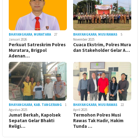
BHAYANGKARA
,
MURATARA
27
BHAYANGKARA
,
MUSIRAWAS
5
Januari 2026
November 2025
Perkuat Satreskrim Polres
Cuaca Ekstrim, Polres Mura
Muratara, Brigpol
dan Stakeholder Gelar A…
Adenan…
BHAYANGKARA
,
KAB. TANGERANG
1
BHAYANGKARA
,
MUSIRAWAS
22
Agustus 2025
April 2025
Jumat Berkah, Kapolsek
Termohon Polres Musi
Sepatan Gelar Bhakti
Rawas Tak Hadir, Hakim
Religi…
Tunda …