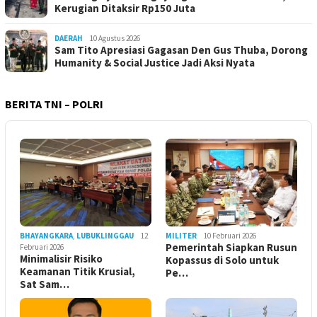
Kerugian Ditaksir Rp150 Juta
DAERAH
10 Agustus 2026
Sam Tito Apresiasi Gagasan Den Gus Thuba, Dorong
Humanity & Social Justice Jadi Aksi Nyata
BERITA TNI – POLRI
BHAYANGKARA
,
LUBUKLINGGAU
12
MILITER
10 Februari 2026
Pemerintah Siapkan Rusun
Februari 2026
Minimalisir Risiko
Kopassus di Solo untuk
Keamanan Titik Krusial,
Pe…
Sat Sam…