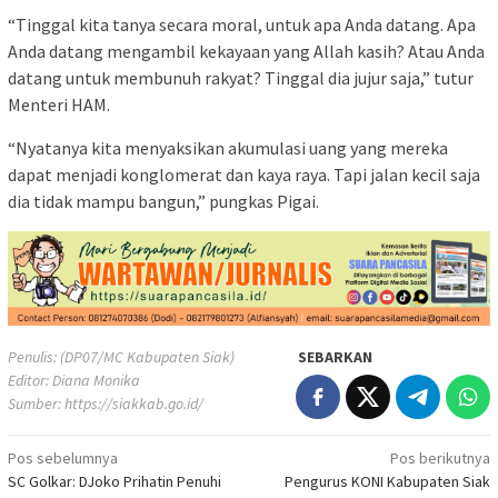
“Tinggal kita tanya secara moral, untuk apa Anda datang. Apa
Anda datang mengambil kekayaan yang Allah kasih? Atau Anda
datang untuk membunuh rakyat? Tinggal dia jujur saja,” tutur
Menteri HAM.
“Nyatanya kita menyaksikan akumulasi uang yang mereka
dapat menjadi konglomerat dan kaya raya. Tapi jalan kecil saja
dia tidak mampu bangun,” pungkas Pigai.
Penulis: (DP07/MC Kabupaten Siak)
SEBARKAN
Editor: Diana Monika
Sumber:
https://siakkab.go.id/
Navigasi
Pos sebelumnya
Pos berikutnya
SC Golkar: DJoko Prihatin Penuhi
Pengurus KONI Kabupaten Siak
pos