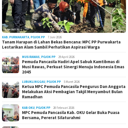
KAB. PURWAKARTA
,
POJOK PP
7 Juni 2026
Tanam Harapan di Lahan Bekas Bencana: MPC PP Purwakarta
Lestarikan Alam Sambil Perhatikan Aspirasi Warga
MUSIRAWAS
,
POJOK PP
29 April 2026
Pemuda Pancasila Hadiri Apel Sabuk Kamtibmas di
Musi Rawas, Perkuat Sinergi Menuju Indonesia Emas
2045
LUBUKLINGGAU
,
POJOK PP
5 Maret 2026
Ketua MPC Pemuda Pancasila Pengurus Dan Anggota
Melakukan Aksi Pembagian Takjil Menyambut Bulan
Ramadhan
KAB OKU
,
POJOK PP
28 Februari 2026
MPC Pemuda Pancasila Kab. OKU Gelar Buka Puasa
Bersama, Pererat Silaturahmi