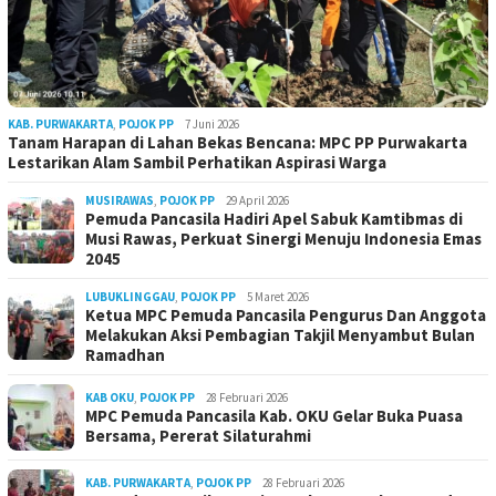
KAB. PURWAKARTA
,
POJOK PP
7 Juni 2026
Tanam Harapan di Lahan Bekas Bencana: MPC PP Purwakarta
Lestarikan Alam Sambil Perhatikan Aspirasi Warga
MUSIRAWAS
,
POJOK PP
29 April 2026
Pemuda Pancasila Hadiri Apel Sabuk Kamtibmas di
Musi Rawas, Perkuat Sinergi Menuju Indonesia Emas
2045
LUBUKLINGGAU
,
POJOK PP
5 Maret 2026
Ketua MPC Pemuda Pancasila Pengurus Dan Anggota
Melakukan Aksi Pembagian Takjil Menyambut Bulan
Ramadhan
KAB OKU
,
POJOK PP
28 Februari 2026
MPC Pemuda Pancasila Kab. OKU Gelar Buka Puasa
Bersama, Pererat Silaturahmi
KAB. PURWAKARTA
,
POJOK PP
28 Februari 2026