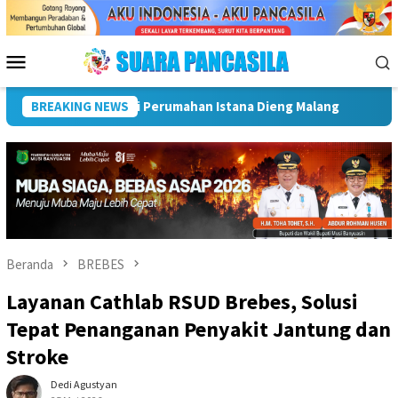
Loncat
ke
konten
Menu
Mobile
 Lubuk Linggau Kukuhkan Pramuka Garuda dan Lepas Peserta Jam
BREAKING NEWS
Beranda
BREBES
Layanan Cathlab RSUD Brebes, Solusi
Tepat Penanganan Penyakit Jantung dan
Stroke
Dedi Agustyan