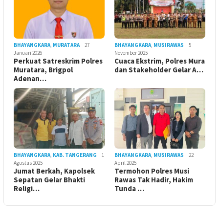
BHAYANGKARA
,
MURATARA
27
BHAYANGKARA
,
MUSIRAWAS
5
Januari 2026
November 2025
Perkuat Satreskrim Polres
Cuaca Ekstrim, Polres Mura
Muratara, Brigpol
dan Stakeholder Gelar A…
Adenan…
BHAYANGKARA
,
KAB. TANGERANG
1
BHAYANGKARA
,
MUSIRAWAS
22
Agustus 2025
April 2025
Jumat Berkah, Kapolsek
Termohon Polres Musi
Sepatan Gelar Bhakti
Rawas Tak Hadir, Hakim
Religi…
Tunda …