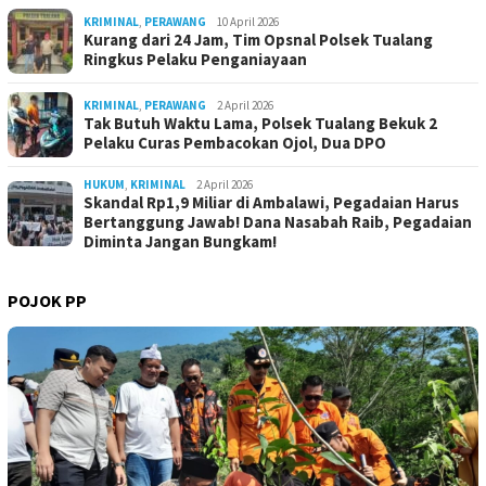
KRIMINAL
,
PERAWANG
10 April 2026
Kurang dari 24 Jam, Tim Opsnal Polsek Tualang
Ringkus Pelaku Penganiayaan
KRIMINAL
,
PERAWANG
2 April 2026
Tak Butuh Waktu Lama, Polsek Tualang Bekuk 2
Pelaku Curas Pembacokan Ojol, Dua DPO
HUKUM
,
KRIMINAL
2 April 2026
Skandal Rp1,9 Miliar di Ambalawi, Pegadaian Harus
Bertanggung Jawab! Dana Nasabah Raib, Pegadaian
Diminta Jangan Bungkam!
POJOK PP