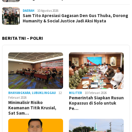
DAERAH
10 Agustus 2026
Sam Tito Apresiasi Gagasan Den Gus Thuba, Dorong
Humanity & Social Justice Jadi Aksi Nyata
BERITA TNI – POLRI
BHAYANGKARA
,
LUBUKLINGGAU
12
MILITER
10 Februari 2026
Pemerintah Siapkan Rusun
Februari 2026
Minimalisir Risiko
Kopassus di Solo untuk
Keamanan Titik Krusial,
Pe…
Sat Sam…