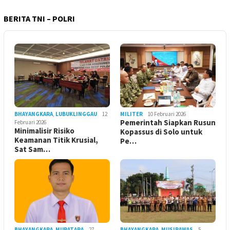
BERITA TNI – POLRI
BHAYANGKARA
,
LUBUKLINGGAU
12
MILITER
10 Februari 2026
Pemerintah Siapkan Rusun
Februari 2026
Minimalisir Risiko
Kopassus di Solo untuk
Keamanan Titik Krusial,
Pe…
Sat Sam…
BHAYANGKARA
,
MURATARA
27
BHAYANGKARA
,
MUSIRAWAS
5