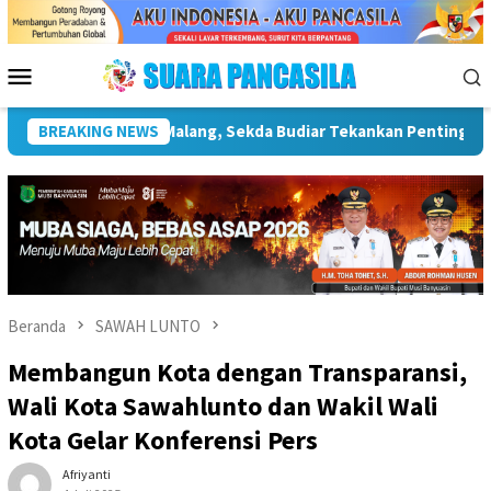
Loncat
ke
konten
Menu
Mobile
ruktur Kebudayaan
BREAKING NEWS
Wakil Wali Kota Lepas Lomba Gerak Ja
Beranda
SAWAH LUNTO
Membangun Kota dengan Transparansi,
Wali Kota Sawahlunto dan Wakil Wali
Kota Gelar Konferensi Pers
Afriyanti