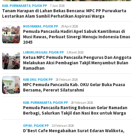
KAB. PURWAKARTA
,
POJOK PP
7 Juni 2026
Tanam Harapan di Lahan Bekas Bencana: MPC PP Purwakarta
Lestarikan Alam Sambil Perhatikan Aspirasi Warga
MUSIRAWAS
,
POJOK PP
29 April 2026
Pemuda Pancasila Hadiri Apel Sabuk Kamtibmas di
Musi Rawas, Perkuat Sinergi Menuju Indonesia Emas
2045
LUBUKLINGGAU
,
POJOK PP
5 Maret 2026
Ketua MPC Pemuda Pancasila Pengurus Dan Anggota
Melakukan Aksi Pembagian Takjil Menyambut Bulan
Ramadhan
KAB OKU
,
POJOK PP
28 Februari 2026
MPC Pemuda Pancasila Kab. OKU Gelar Buka Puasa
Bersama, Pererat Silaturahmi
KAB. PURWAKARTA
,
POJOK PP
28 Februari 2026
Pemuda Pancasila Ranting Bobosan Gelar Ramadan
Berbagi, Salurkan Takjil dan Nasi Box untuk Warga
OPINI
,
POJOK PP
23 Februari 2026
D’Best Cafe Mengabaikan Surat Edaran Walikota,