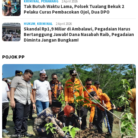
KRIMINAL
,
PERAWANG
2 April 2026
Tak Butuh Waktu Lama, Polsek Tualang Bekuk 2
Pelaku Curas Pembacokan Ojol, Dua DPO
HUKUM
,
KRIMINAL
2 April 2026
Skandal Rp1,9 Miliar di Ambalawi, Pegadaian Harus
Bertanggung Jawab! Dana Nasabah Raib, Pegadaian
Diminta Jangan Bungkam!
POJOK PP