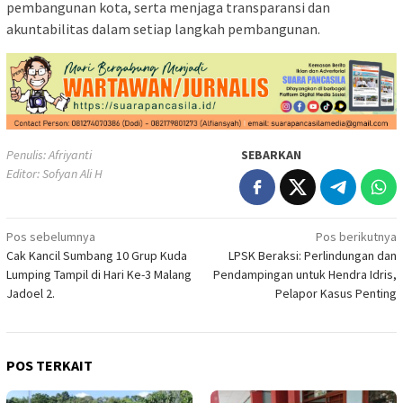
pembangunan kota, serta menjaga transparansi dan
akuntabilitas dalam setiap langkah pembangunan.
Penulis: Afriyanti
SEBARKAN
Editor: Sofyan Ali H
Navigasi
Pos sebelumnya
Pos berikutnya
Cak Kancil Sumbang 10 Grup Kuda
LPSK Beraksi: Perlindungan dan
pos
Lumping Tampil di Hari Ke-3 Malang
Pendampingan untuk Hendra Idris,
Jadoel 2.
Pelapor Kasus Penting
POS TERKAIT