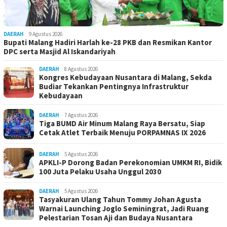
DAERAH
9 Agustus 2026
Bupati Malang Hadiri Harlah ke-28 PKB dan Resmikan Kantor
DPC serta Masjid Al Iskandariyah
DAERAH
8 Agustus 2026
Kongres Kebudayaan Nusantara di Malang, Sekda
Budiar Tekankan Pentingnya Infrastruktur
Kebudayaan
DAERAH
7 Agustus 2026
Tiga BUMD Air Minum Malang Raya Bersatu, Siap
Cetak Atlet Terbaik Menuju PORPAMNAS IX 2026
DAERAH
5 Agustus 2026
APKLI-P Dorong Badan Perekonomian UMKM RI, Bidik
100 Juta Pelaku Usaha Unggul 2030
DAERAH
5 Agustus 2026
Tasyakuran Ulang Tahun Tommy Johan Agusta
Warnai Launching Joglo Seminingrat, Jadi Ruang
Pelestarian Tosan Aji dan Budaya Nusantara