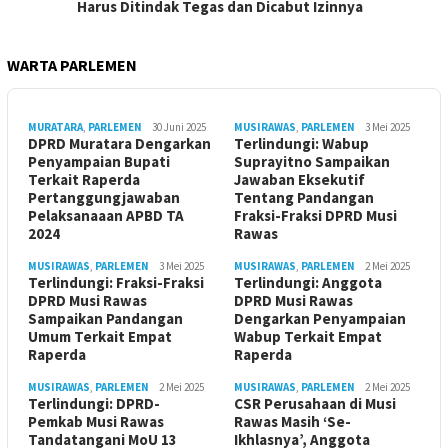
Harus Ditindak Tegas dan Dicabut Izinnya
WARTA PARLEMEN
MURATARA
,
PARLEMEN
30 Juni 2025
MUSIRAWAS
,
PARLEMEN
3 Mei 2025
DPRD Muratara Dengarkan
Terlindungi: Wabup
Penyampaian Bupati
Suprayitno Sampaikan
Terkait Raperda
Jawaban Eksekutif
Pertanggungjawaban
Tentang Pandangan
Pelaksanaaan APBD TA
Fraksi-Fraksi DPRD Musi
2024
Rawas
MUSIRAWAS
,
PARLEMEN
3 Mei 2025
MUSIRAWAS
,
PARLEMEN
2 Mei 2025
Terlindungi: Fraksi-Fraksi
Terlindungi: Anggota
DPRD Musi Rawas
DPRD Musi Rawas
Sampaikan Pandangan
Dengarkan Penyampaian
Umum Terkait Empat
Wabup Terkait Empat
Raperda
Raperda
MUSIRAWAS
,
PARLEMEN
2 Mei 2025
MUSIRAWAS
,
PARLEMEN
2 Mei 2025
Terlindungi: DPRD-
CSR Perusahaan di Musi
Pemkab Musi Rawas
Rawas Masih ‘Se-
Tandatangani MoU 13
Ikhlasnya’, Anggota