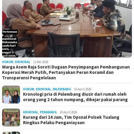
HUKUM
,
KRIMINAL
12 Mei 2026
Warga Asem Raja Soroti Dugaan Penyimpangan Pembangunan
Koperasi Merah Putih, Pertanyakan Peran Koramil dan
Transparansi Pengelolaan
HUKUM
,
KRIMINAL
,
PALEMBANG
10 April 2026
Kronologi pria di Palembang diusir dari rumah oleh
orang yang 2 tahun numpang, dikejar pakai parang
KRIMINAL
,
PERAWANG
10 April 2026
Kurang dari 24 Jam, Tim Opsnal Polsek Tualang
Ringkus Pelaku Penganiayaan