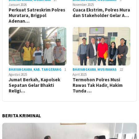
Januari 2026
November 2025
Perkuat Satreskrim Polres
Cuaca Ekstrim, Polres Mura
Muratara, Brigpol
dan Stakeholder Gelar A…
Adenan…
BHAYANGKARA
,
KAB. TANGERANG
1
BHAYANGKARA
,
MUSIRAWAS
22
Agustus 2025
April 2025
Jumat Berkah, Kapolsek
Termohon Polres Musi
Sepatan Gelar Bhakti
Rawas Tak Hadir, Hakim
Religi…
Tunda …
BERITA KRIMINAL