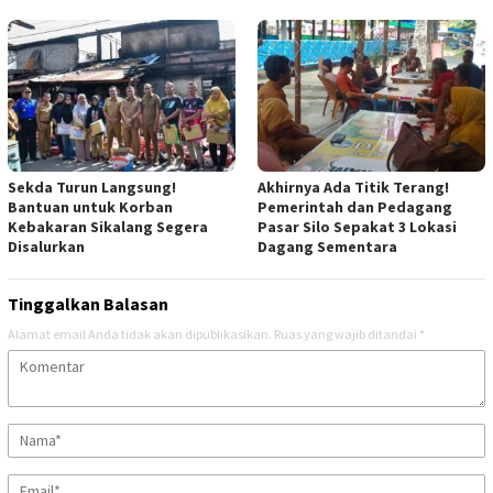
Sekda Turun Langsung!
Akhirnya Ada Titik Terang!
Bantuan untuk Korban
Pemerintah dan Pedagang
Kebakaran Sikalang Segera
Pasar Silo Sepakat 3 Lokasi
Disalurkan
Dagang Sementara
Tinggalkan Balasan
Alamat email Anda tidak akan dipublikasikan.
Ruas yang wajib ditandai
*