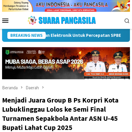
Loncat
ke
konten
Menu
Mobile
Dorong UMKM Naik Kelas, Ratu Dewa Tekankan Pentingnya AI Di 
BREAKING NEWS
Beranda
Daerah
Menjadi Juara Group B Ps Korpri Kota
Lubuklinggau Lolos ke Semi Final
Turnamen Sepakbola Antar ASN U-45
Bupati Lahat Cup 2025