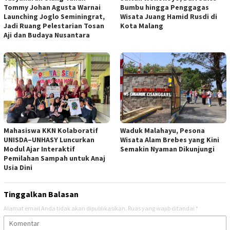
Tommy Johan Agusta Warnai
Bumbu hingga Penggagas
Launching Joglo Seminingrat,
Wisata Juang Hamid Rusdi di
Jadi Ruang Pelestarian Tosan
Kota Malang
Aji dan Budaya Nusantara
Mahasiswa KKN Kolaboratif
Waduk Malahayu, Pesona
UNISDA–UNHASY Luncurkan
Wisata Alam Brebes yang Kini
Modul Ajar Interaktif
Semakin Nyaman Dikunjungi
Pemilahan Sampah untuk Anaj
Usia Dini
Tinggalkan Balasan
Alamat email Anda tidak akan dipublikasikan.
Ruas yang wajib ditandai
*