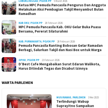
LUBUKLINGGAU
,
POJOK PP
5 Maret 2026
Ketua MPC Pemuda Pancasila Pengurus Dan Anggota
Melakukan Aksi Pembagian Takjil Menyambut Bulan
Ramadhan
KAB OKU
,
POJOK PP
28 Februari 2026
MPC Pemuda Pancasila Kab. OKU Gelar Buka Puasa
Bersama, Pererat Silaturahmi
KAB. PURWAKARTA
,
POJOK PP
28 Februari 2026
Pemuda Pancasila Ranting Bobosan Gelar Ramadan
Berbagi, Salurkan Takjil dan Nasi Box untuk Warga
OPINI
,
POJOK PP
23 Februari 2026
D’Best Cafe Mengabaikan Surat Edaran Walikota,
Harus Ditindak Tegas dan Dicabut Izinnya
WARTA PARLEMEN
MUSIRAWAS
,
PARLEMEN
3 Mei 2025
Terlindungi: Wabup
Suprayitno Sampaikan