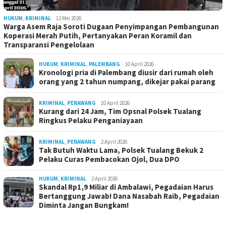
HUKUM
,
KRIMINAL
12 Mei 2026
Warga Asem Raja Soroti Dugaan Penyimpangan Pembangunan
Koperasi Merah Putih, Pertanyakan Peran Koramil dan
Transparansi Pengelolaan
HUKUM
,
KRIMINAL
,
PALEMBANG
10 April 2026
Kronologi pria di Palembang diusir dari rumah oleh
orang yang 2 tahun numpang, dikejar pakai parang
KRIMINAL
,
PERAWANG
10 April 2026
Kurang dari 24 Jam, Tim Opsnal Polsek Tualang
Ringkus Pelaku Penganiayaan
KRIMINAL
,
PERAWANG
2 April 2026
Tak Butuh Waktu Lama, Polsek Tualang Bekuk 2
Pelaku Curas Pembacokan Ojol, Dua DPO
HUKUM
,
KRIMINAL
2 April 2026
Skandal Rp1,9 Miliar di Ambalawi, Pegadaian Harus
Bertanggung Jawab! Dana Nasabah Raib, Pegadaian
Diminta Jangan Bungkam!