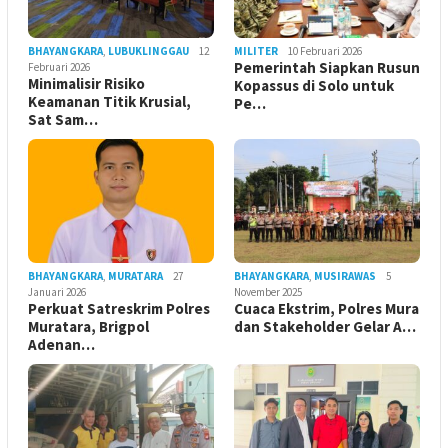
BHAYANGKARA
,
LUBUKLINGGAU
12
MILITER
10 Februari 2026
Pemerintah Siapkan Rusun
Februari 2026
Minimalisir Risiko
Kopassus di Solo untuk
Keamanan Titik Krusial,
Pe…
Sat Sam…
BHAYANGKARA
,
MURATARA
27
BHAYANGKARA
,
MUSIRAWAS
5
Januari 2026
November 2025
Perkuat Satreskrim Polres
Cuaca Ekstrim, Polres Mura
Muratara, Brigpol
dan Stakeholder Gelar A…
Adenan…