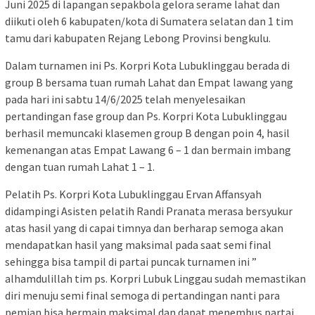
Juni 2025 di lapangan sepakbola gelora serame lahat dan
diikuti oleh 6 kabupaten/kota di Sumatera selatan dan 1 tim
tamu dari kabupaten Rejang Lebong Provinsi bengkulu.
Dalam turnamen ini Ps. Korpri Kota Lubuklinggau berada di
group B bersama tuan rumah Lahat dan Empat lawang yang
pada hari ini sabtu 14/6/2025 telah menyelesaikan
pertandingan fase group dan Ps. Korpri Kota Lubuklinggau
berhasil memuncaki klasemen group B dengan poin 4, hasil
kemenangan atas Empat Lawang 6 – 1 dan bermain imbang
dengan tuan rumah Lahat 1 – 1.
Pelatih Ps. Korpri Kota Lubuklinggau Ervan Affansyah
didampingi Asisten pelatih Randi Pranata merasa bersyukur
atas hasil yang di capai timnya dan berharap semoga akan
mendapatkan hasil yang maksimal pada saat semi final
sehingga bisa tampil di partai puncak turnamen ini ”
alhamdulillah tim ps. Korpri Lubuk Linggau sudah memastikan
diri menuju semi final semoga di pertandingan nanti para
pemian bisa bermain maksimal dan dapat menembus partai