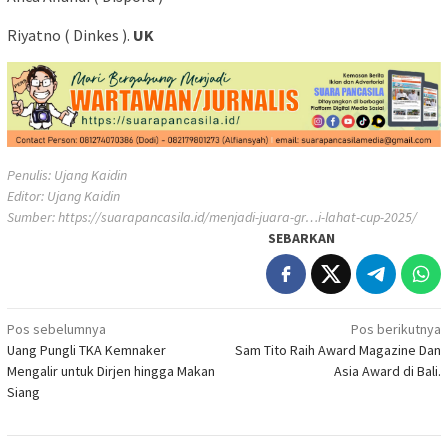
Riyatno ( Dinkes ).
UK
Penulis: Ujang Kaidin
Editor: Ujang Kaidin
Sumber:
https://suarapancasila.id/menjadi-juara-gr…i-lahat-cup-2025/
SEBARKAN
Navigasi
Pos sebelumnya
Pos berikutnya
Uang Pungli TKA Kemnaker
Sam Tito Raih Award Magazine Dan
pos
Mengalir untuk Dirjen hingga Makan
Asia Award di Bali.
Siang