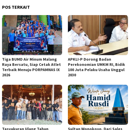
POS TERKAIT
Tiga BUMD Air Minum Malang
APKLI-P Dorong Badan
Raya Bersatu, Siap Cetak Atlet
Perekonomian UMKM RI, Bidik
Terbaik Menuju PORPAMNAS IX
100 Juta Pelaku Usaha Unggul
2026
2030
Tasyakuran Ulang Tahun
Sultan Wonokoyo, Dari Sales