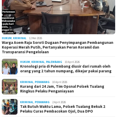
HUKUM
,
KRIMINAL
12 Mei 2026
Warga Asem Raja Soroti Dugaan Penyimpangan Pembangunan
Koperasi Merah Putih, Pertanyakan Peran Koramil dan
Transparansi Pengelolaan
HUKUM
,
KRIMINAL
,
PALEMBANG
10 April 2026
Kronologi pria di Palembang diusir dari rumah oleh
orang yang 2 tahun numpang, dikejar pakai parang
KRIMINAL
,
PERAWANG
10 April 2026
Kurang dari 24 Jam, Tim Opsnal Polsek Tualang
Ringkus Pelaku Penganiayaan
KRIMINAL
,
PERAWANG
2 April 2026
Tak Butuh Waktu Lama, Polsek Tualang Bekuk 2
Pelaku Curas Pembacokan Ojol, Dua DPO