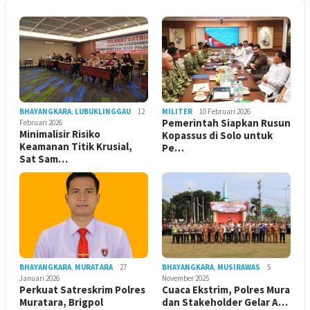
BHAYANGKARA
,
LUBUKLINGGAU
12
MILITER
10 Februari 2026
Pemerintah Siapkan Rusun
Februari 2026
Minimalisir Risiko
Kopassus di Solo untuk
Keamanan Titik Krusial,
Pe…
Sat Sam…
BHAYANGKARA
,
MURATARA
27
BHAYANGKARA
,
MUSIRAWAS
5
Januari 2026
November 2025
Perkuat Satreskrim Polres
Cuaca Ekstrim, Polres Mura
Muratara, Brigpol
dan Stakeholder Gelar A…