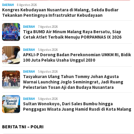
DAERAH
8 Agustus 2026
Kongres Kebudayaan Nusantara di Malang, Sekda Budiar
Tekankan Pentingnya Infrastruktur Kebudayaan
DAERAH
7 Agustus 2026
Tiga BUMD Air Minum Malang Raya Bersatu, Siap
Cetak Atlet Terbaik Menuju PORPAMNAS IX 2026
DAERAH
5 Agustus 2026
APKLI-P Dorong Badan Perekonomian UMKM RI, Bidik
100 Juta Pelaku Usaha Unggul 2030
DAERAH
5 Agustus 2026
Tasyakuran Ulang Tahun Tommy Johan Agusta
Warnai Launching Joglo Seminingrat, Jadi Ruang
Pelestarian Tosan Aji dan Budaya Nusantara
DAERAH
5 Agustus 2026
Sultan Wonokoyo, Dari Sales Bumbu hingga
Penggagas Wisata Juang Hamid Rusdi di Kota Malang
BERITA TNI – POLRI