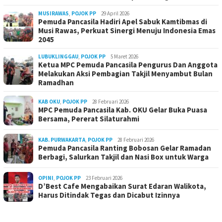
MUSIRAWAS
,
POJOK PP
29 April 2026
Pemuda Pancasila Hadiri Apel Sabuk Kamtibmas di
Musi Rawas, Perkuat Sinergi Menuju Indonesia Emas
2045
LUBUKLINGGAU
,
POJOK PP
5 Maret 2026
Ketua MPC Pemuda Pancasila Pengurus Dan Anggota
Melakukan Aksi Pembagian Takjil Menyambut Bulan
Ramadhan
KAB OKU
,
POJOK PP
28 Februari 2026
MPC Pemuda Pancasila Kab. OKU Gelar Buka Puasa
Bersama, Pererat Silaturahmi
KAB. PURWAKARTA
,
POJOK PP
28 Februari 2026
Pemuda Pancasila Ranting Bobosan Gelar Ramadan
Berbagi, Salurkan Takjil dan Nasi Box untuk Warga
OPINI
,
POJOK PP
23 Februari 2026
D’Best Cafe Mengabaikan Surat Edaran Walikota,
Harus Ditindak Tegas dan Dicabut Izinnya