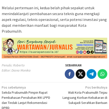
Melalui pertemuan ini, kedua belah pihak sepakat untuk
menindaklanjuti pembahasan secara teknis guna mengkaji
aspek regulasi, teknis operasional, serta potensi investasi yang
dapat memberikan manfaat bagi masyarakat Kota
Prabumulih.
Penulis: Roberto
SEBARKAN
Editor: Diana Monika
Navigasi
Pos sebelumnya
Pos berikutnya
Sekda Prabumulih Pimpin Rapat
Wali Kota Prabumulih Tinjau
pos
Pembahasan Perubahan IKK LPPD
Langsung Korban Kebakaran di
dan Tindak Lanjut Rekomendasi
Sukajadi Serahkan Bantuan
DPRD