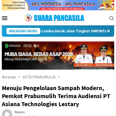
Loncat
ke
konten
Menu
Mobile
Pemkot Lubuk Linggau Sosialisasikan Tanda Tangan Elektronik 
BREAKING NEWS
Beranda
KOTA PRABUMULIH
Menuju Pengelolaan Sampah Modern,
Pemkot Prabumulih Terima Audiensi PT
Asiana Technologies Lestary
Roberto