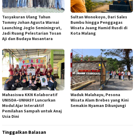
Tasyakuran Ulang Tahun
Sultan Wonokoyo, Dari Sales
Tommy Johan Agusta Warnai
Bumbu hingga Penggagas
Launching Joglo Seminingrat,
Wisata Juang Hamid Rusdi di
Jadi Ruang Pelestarian Tosan
Kota Malang
Aji dan Budaya Nusantara
Mahasiswa KKN Kolaboratif
Waduk Malahayu, Pesona
UNISDA–UNHASY Luncurkan
Wisata Alam Brebes yang Kini
Modul Ajar Interaktif
Semakin Nyaman Dikunjungi
Pemilahan Sampah untuk Anaj
Usia Dini
Tinggalkan Balasan