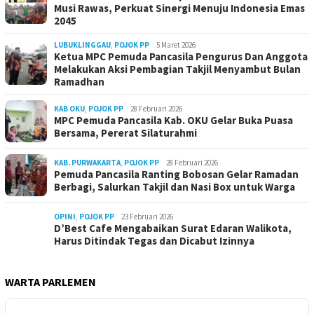
Musi Rawas, Perkuat Sinergi Menuju Indonesia Emas
2045
LUBUKLINGGAU
,
POJOK PP
5 Maret 2026
Ketua MPC Pemuda Pancasila Pengurus Dan Anggota
Melakukan Aksi Pembagian Takjil Menyambut Bulan
Ramadhan
KAB OKU
,
POJOK PP
28 Februari 2026
MPC Pemuda Pancasila Kab. OKU Gelar Buka Puasa
Bersama, Pererat Silaturahmi
KAB. PURWAKARTA
,
POJOK PP
28 Februari 2026
Pemuda Pancasila Ranting Bobosan Gelar Ramadan
Berbagi, Salurkan Takjil dan Nasi Box untuk Warga
OPINI
,
POJOK PP
23 Februari 2026
D’Best Cafe Mengabaikan Surat Edaran Walikota,
Harus Ditindak Tegas dan Dicabut Izinnya
WARTA PARLEMEN