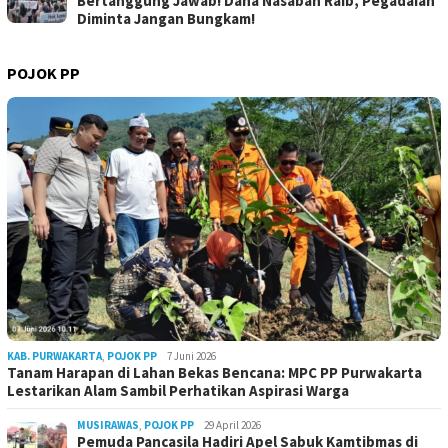
Bertanggung Jawab! Dana Nasabah Raib, Pegadaian
Diminta Jangan Bungkam!
POJOK PP
KAB. PURWAKARTA
,
POJOK PP
7 Juni 2026
Tanam Harapan di Lahan Bekas Bencana: MPC PP Purwakarta
Lestarikan Alam Sambil Perhatikan Aspirasi Warga
MUSIRAWAS
,
POJOK PP
29 April 2026
Pemuda Pancasila Hadiri Apel Sabuk Kamtibmas di