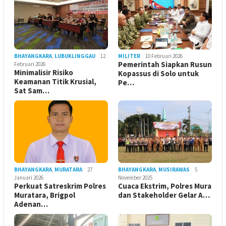
BHAYANGKARA
,
LUBUKLINGGAU
12
MILITER
10 Februari 2026
Pemerintah Siapkan Rusun
Februari 2026
Minimalisir Risiko
Kopassus di Solo untuk
Keamanan Titik Krusial,
Pe…
Sat Sam…
BHAYANGKARA
,
MURATARA
27
BHAYANGKARA
,
MUSIRAWAS
5
Januari 2026
November 2025
Perkuat Satreskrim Polres
Cuaca Ekstrim, Polres Mura
Muratara, Brigpol
dan Stakeholder Gelar A…
Adenan…