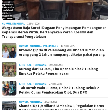
HUKUM
,
KRIMINAL
12 Mei 2026
Warga Asem Raja Soroti Dugaan Penyimpangan Pembangunan
Koperasi Merah Putih, Pertanyakan Peran Koramil dan
Transparansi Pengelolaan
HUKUM
,
KRIMINAL
,
PALEMBANG
10 April 2026
Kronologi pria di Palembang diusir dari rumah oleh
orang yang 2 tahun numpang, dikejar pakai parang
KRIMINAL
,
PERAWANG
10 April 2026
Kurang dari 24 Jam, Tim Opsnal Polsek Tualang
Ringkus Pelaku Penganiayaan
KRIMINAL
,
PERAWANG
2 April 2026
Tak Butuh Waktu Lama, Polsek Tualang Bekuk 2
Pelaku Curas Pembacokan Ojol, Dua DPO
HUKUM
,
KRIMINAL
2 April 2026
Skandal Rp1,9 Miliar di Ambalawi, Pegadaian Harus