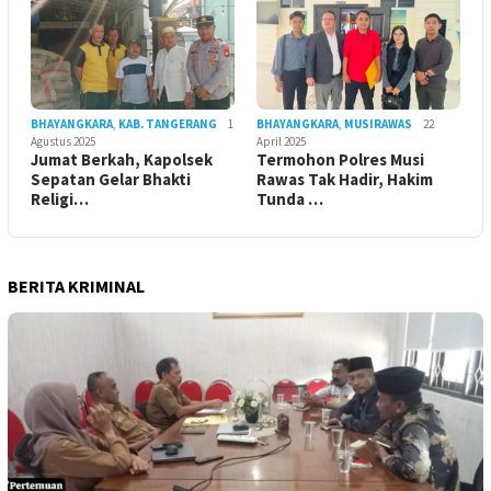
BHAYANGKARA
,
KAB. TANGERANG
1
BHAYANGKARA
,
MUSIRAWAS
22
Agustus 2025
April 2025
Jumat Berkah, Kapolsek
Termohon Polres Musi
Sepatan Gelar Bhakti
Rawas Tak Hadir, Hakim
Religi…
Tunda …
BERITA KRIMINAL