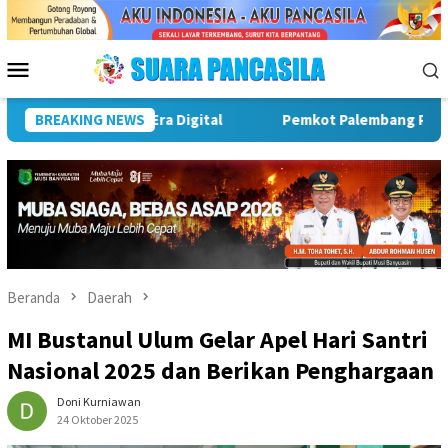
Loncat
ke
konten
Menu
Mobile
rasi Peduli Lingkungan Sejak Dini
BREAKING NEWS
Pemkot Palembang Gel
Beranda
Daerah
MI Bustanul Ulum Gelar Apel Hari Santri
Nasional 2025 dan Berikan Penghargaan
Doni Kurniawan
24 Oktober 2025