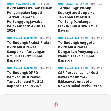
MURATARA
,
PARLEMEN
30 Juni 2025
MUSIRAWAS
,
PARLEMEN
3 Mei 2025
DPRD Muratara Dengarkan
Terlindungi: Wabup
Penyampaian Bupati
Suprayitno Sampaikan
Terkait Raperda
Jawaban Eksekutif
Pertanggungjawaban
Tentang Pandangan
Pelaksanaaan APBD TA
Fraksi-Fraksi DPRD Musi
2024
Rawas
MUSIRAWAS
,
PARLEMEN
3 Mei 2025
MUSIRAWAS
,
PARLEMEN
2 Mei 2025
Terlindungi: Fraksi-Fraksi
Terlindungi: Anggota
DPRD Musi Rawas
DPRD Musi Rawas
Sampaikan Pandangan
Dengarkan Penyampaian
Umum Terkait Empat
Wabup Terkait Empat
Raperda
Raperda
MUSIRAWAS
,
PARLEMEN
2 Mei 2025
MUSIRAWAS
,
PARLEMEN
2 Mei 2025
Terlindungi: DPRD-
CSR Perusahaan di Musi
Pemkab Musi Rawas
Rawas Masih ‘Se-
Tandatangani MoU 13
Ikhlasnya’, Anggota
Raperda Tahun 2025
Dewan Bakal Revisi Perda ‎