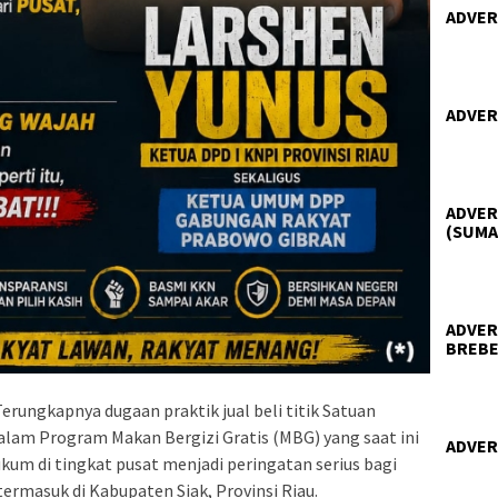
ADVER
ADVER
ADVER
(SUMA
ADVER
BREBE
erungkapnya dugaan praktik jual beli titik Satuan
lam Program Makan Bergizi Gratis (MBG) yang saat ini
ADVER
um di tingkat pusat menjadi peringatan serius bagi
ermasuk di Kabupaten Siak, Provinsi Riau.