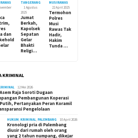
IRAWAS
TANGERANG
MUSIRAWAS
November
1 Agustus
22 April 2025
Termohon
2025
ca
Jumat
Polres
trim,
Berkah,
Musi
res
Kapolsek
Rawas Tak
a dan
Sepatan
Hadir,
kehold
Gelar
Hakim
Gelar
Bhakti
Tunda …
Religi…
A KRIMINAL
KRIMINAL
12 Mei 2026
Asem Raja Soroti Dugaan
mpangan Pembangunan Koperasi
Putih, Pertanyakan Peran Koramil
ansparansi Pengelolaan
HUKUM
,
KRIMINAL
,
PALEMBANG
10 April 2026
Kronologi pria di Palembang
diusir dari rumah oleh orang
yang 2 tahun numpang, dikejar