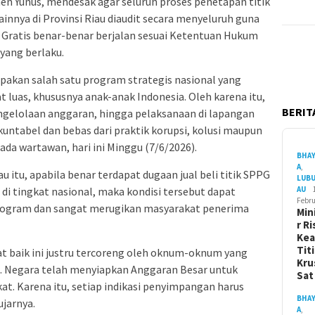
hen Yunus, mendesak agar seluruh proses penetapan titik
innya di Provinsi Riau diaudit secara menyeluruh guna
Gratis benar-benar berjalan sesuai Ketentuan Hukum
yang berlaku.
pakan salah satu program strategis nasional yang
luas, khususnya anak-anak Indonesia. Oleh karena itu,
BERITA
engelolaan anggaran, hingga pelaksanaan di lapangan
kuntabel dan bebas dari praktik korupsi, kolusi maupun
da wartawan, hari ini Minggu (7/6/2026).
BHA
A
,
 itu, apabila benar terdapat dugaan jual beli titik SPPG
LUB
di tingkat nasional, maka kondisi tersebut dapat
AU
Febru
rogram dan sangat merugikan masyarakat penerima
Min
r Ri
Ke
Tit
at baik ini justru tercoreng oleh oknum-oknum yang
Kru
s. Negara telah menyiapkan Anggaran Besar untuk
Sa
at. Karena itu, setiap indikasi penyimpangan harus
BHA
ujarnya.
A
,