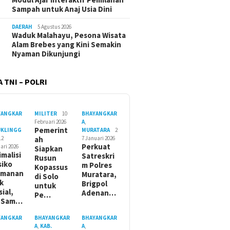
Sampah untuk Anaj Usia Dini
DAERAH
5 Agustus 2026
Waduk Malahayu, Pesona Wisata
Alam Brebes yang Kini Semakin
Nyaman Dikunjungi
 TNI – POLRI
YANGKAR
MILITER
10
BHAYANGKAR
Februari 2026
A
,
Pemerint
UKLINGG
MURATARA
2
12
ah
7 Januari 2026
Perkuat
ari 2026
Siapkan
imalisi
Satreskri
Rusun
siko
m Polres
Kopassus
amanan
Muratara,
di Solo
ik
Brigpol
untuk
sial,
Adenan…
Pe…
t Sam…
YANGKAR
BHAYANGKAR
BHAYANGKAR
A
,
KAB.
A
,