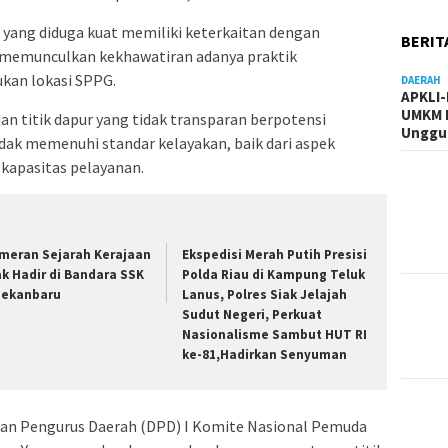
 yang diduga kuat memiliki keterkaitan dengan
BERIT
 memunculkan kekhawatiran adanya praktik
kan lokasi SPPG.
DAERAH
APKLI
UMKM R
an titik dapur yang tidak transparan berpotensi
Unggul
dak memenuhi standar kelayakan, baik dari aspek
kapasitas pelayanan.
meran Sejarah Kerajaan
Ekspedisi Merah Putih Presisi
ak Hadir di Bandara SSK
Polda Riau di Kampung Teluk
 Pekanbaru
Lanus, Polres Siak Jelajah
Sudut Negeri, Perkuat
Nasionalisme Sambut HUT RI
ke-81,Hadirkan Senyuman
wan Pengurus Daerah (DPD) I Komite Nasional Pemuda