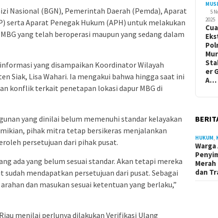
MUS
izi Nasional (BGN), Pemerintah Daerah (Pemda), Aparat
5 
2025
P) serta Aparat Penegak Hukum (APH) untuk melakukan
Cua
ur MBG yang telah beroperasi maupun yang sedang dalam
Eks
Pol
Mur
Sta
 informasi yang disampaikan Koordinator Wilayah
er 
en Siak, Lisa Wahari. Ia mengakui bahwa hingga saat ini
A…
an konflik terkait penetapan lokasi dapur MBG di
ngunan yang dinilai belum memenuhi standar kelayakan
BERIT
emikian, pihak mitra tetap bersikeras menjalankan
HUKUM
,
oleh persetujuan dari pihak pusat.
Warga 
Penyi
ng ada yang belum sesuai standar. Akan tetapi mereka
Merah 
dan Tr
 sudah mendapatkan persetujuan dari pusat. Sebagai
 arahan dan masukan sesuai ketentuan yang berlaku,”
Riau menilai perlunya dilakukan Verifikasi Ulang