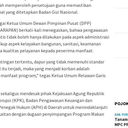
elah memperoleh persetujuan guna memastikan
al yang ditetapkan Badan Gizi Nasional.
bagai Ketua Umum Dewan Pimpinan Pusat (DPP)
GARAPAN) berkali-kali menegaskan, bahwa pengawasan
is tidak boleh hanya dilakukan pada aspek administrasi
kup aspek kelayakan bangunan, sanitasi, keamanan
a kualitas pelayanan kepada penerima manfaat.
tingan tertentu, dapur yang tidak memenuhi standar
l itu terjadi, maka yang menjadi korban adalah
 manfaat program,” tegas Ketua Umum Relawan Garis
a sekaligus mendesak pihak Kejaksaan Agung Republik
orupsi (KPK), Badan Pengawasan Keuangan dan
POJOK
enegak Hukum (APH) di Daerah untuk menindaklanjuti
rkaitan dengan dugaan penyimpangan Program Makan
KAB. PU
Tanam 
MPC PP