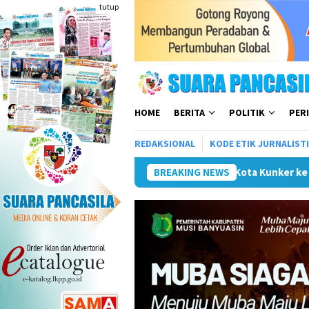
Loncat
tutup
ke
konten
HOME
BERITA
POLITIK
PER
REDAKSIONAL
KODE ETIK JURNALIST
Wali Kota Kunker ke Mojokerto Terkait Penyeleng
BREAKING NEWS