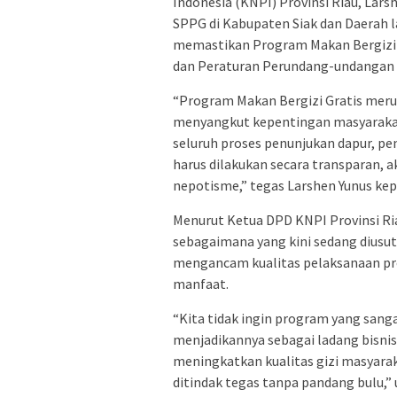
Indonesia (KNPI) Provinsi Riau, Lars
SPPG di Kabupaten Siak dan Daerah la
memastikan Program Makan Bergizi 
dan Peraturan Perundang-undangan 
“Program Makan Bergizi Gratis meru
menyangkut kepentingan masyarakat 
seluruh proses penunjukan dapur, p
harus dilakukan secara transparan, a
nepotisme,” tegas Larshen Yunus kepa
Menurut Ketua DPD KNPI Provinsi Riau
sebagaimana yang kini sedang diusut 
mengancam kualitas pelaksanaan p
manfaat.
“Kita tidak ingin program yang sang
menjadikannya sebagai ladang bisni
meningkatkan kualitas gizi masyarak
ditindak tegas tanpa pandang bulu,” 