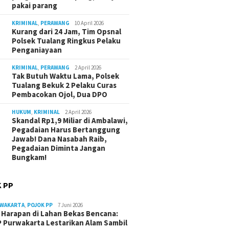
pakai parang
KRIMINAL
,
PERAWANG
10 April 2026
Kurang dari 24 Jam, Tim Opsnal
Polsek Tualang Ringkus Pelaku
Penganiayaan
KRIMINAL
,
PERAWANG
2 April 2026
Tak Butuh Waktu Lama, Polsek
Tualang Bekuk 2 Pelaku Curas
Pembacokan Ojol, Dua DPO
HUKUM
,
KRIMINAL
2 April 2026
Skandal Rp1,9 Miliar di Ambalawi,
Pegadaian Harus Bertanggung
Jawab! Dana Nasabah Raib,
Pegadaian Diminta Jangan
Bungkam!
 PP
RWAKARTA
,
POJOK PP
7 Juni 2026
Harapan di Lahan Bekas Bencana:
 Purwakarta Lestarikan Alam Sambil