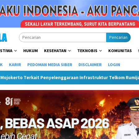
Pencarian
ISTIWA
HUKUM
KESEHATAN
TEKNOBIS
KOMUNITAS
IK
KARIR
PEDOMAN MEDIA SIBER
DISCLAIMER
LOGIN
garaan Infrastruktur Telkom Rumija
Plt Bupati Hendri M