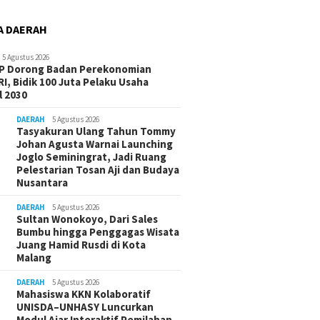
A DAERAH
5 Agustus 2026
-P Dorong Badan Perekonomian
I, Bidik 100 Juta Pelaku Usaha
 2030
DAERAH
5 Agustus 2026
Tasyakuran Ulang Tahun Tommy
Johan Agusta Warnai Launching
Joglo Seminingrat, Jadi Ruang
Pelestarian Tosan Aji dan Budaya
Nusantara
DAERAH
5 Agustus 2026
Sultan Wonokoyo, Dari Sales
Bumbu hingga Penggagas Wisata
Juang Hamid Rusdi di Kota
Malang
DAERAH
5 Agustus 2026
Mahasiswa KKN Kolaboratif
UNISDA–UNHASY Luncurkan
Modul Ajar Interaktif Pemilahan