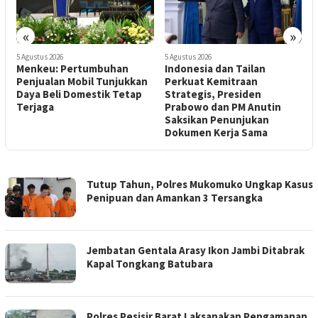
«
»
5 Agustus 2026
5 Agustus 2026
4
Menkeu: Pertumbuhan
Indonesia dan Tailan
P
Penjualan Mobil Tunjukkan
Perkuat Kemitraan
P
Daya Beli Domestik Tetap
Strategis, Presiden
S
Terjaga
Prabowo dan PM Anutin
P
Saksikan Penunjukan
Dokumen Kerja Sama
SUARA
Tutup Tahun, Polres Mukomuko Ungkap Kasus
PANCASILA
Penipuan dan Amankan 3 Tersangka
Jembatan Gentala Arasy Ikon Jambi Ditabrak
Kapal Tongkang Batubara
Polres Pesisir Barat Laksanakan Pengamanan