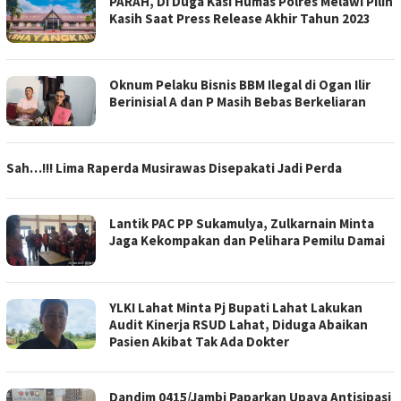
PARAH, Di Duga Kasi Humas Polres Melawi Pilih
Kasih Saat Press Release Akhir Tahun 2023
Oknum Pelaku Bisnis BBM Ilegal di Ogan Ilir
Berinisial A dan P Masih Bebas Berkeliaran
Sah…!!! Lima Raperda Musirawas Disepakati Jadi Perda
Lantik PAC PP Sukamulya, Zulkarnain Minta
Jaga Kekompakan dan Pelihara Pemilu Damai
YLKI Lahat Minta Pj Bupati Lahat Lakukan
Audit Kinerja RSUD Lahat, Diduga Abaikan
Pasien Akibat Tak Ada Dokter
Dandim 0415/Jambi Paparkan Upaya Antisipasi