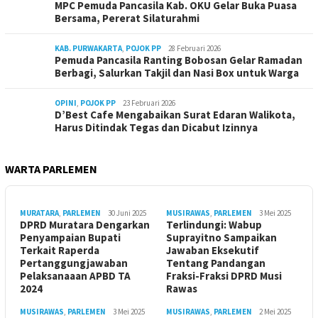
MPC Pemuda Pancasila Kab. OKU Gelar Buka Puasa
Bersama, Pererat Silaturahmi
KAB. PURWAKARTA
,
POJOK PP
28 Februari 2026
Pemuda Pancasila Ranting Bobosan Gelar Ramadan
Berbagi, Salurkan Takjil dan Nasi Box untuk Warga
OPINI
,
POJOK PP
23 Februari 2026
D’Best Cafe Mengabaikan Surat Edaran Walikota,
Harus Ditindak Tegas dan Dicabut Izinnya
WARTA PARLEMEN
MURATARA
,
PARLEMEN
30 Juni 2025
MUSIRAWAS
,
PARLEMEN
3 Mei 2025
DPRD Muratara Dengarkan
Terlindungi: Wabup
Penyampaian Bupati
Suprayitno Sampaikan
Terkait Raperda
Jawaban Eksekutif
Pertanggungjawaban
Tentang Pandangan
Pelaksanaaan APBD TA
Fraksi-Fraksi DPRD Musi
2024
Rawas
MUSIRAWAS
,
PARLEMEN
3 Mei 2025
MUSIRAWAS
,
PARLEMEN
2 Mei 2025