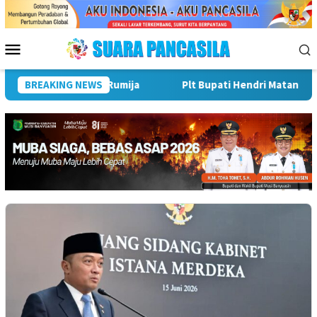
Loncat
ke
konten
Menu
Mobile
 Telkom Rumija
BREAKING NEWS
Plt Bupati Hendri Matangkan Gebyar Sema