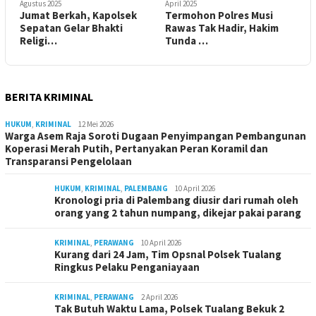
Agustus 2025
April 2025
Jumat Berkah, Kapolsek
Termohon Polres Musi
Sepatan Gelar Bhakti
Rawas Tak Hadir, Hakim
Religi…
Tunda …
BERITA KRIMINAL
HUKUM
,
KRIMINAL
12 Mei 2026
Warga Asem Raja Soroti Dugaan Penyimpangan Pembangunan
Koperasi Merah Putih, Pertanyakan Peran Koramil dan
Transparansi Pengelolaan
HUKUM
,
KRIMINAL
,
PALEMBANG
10 April 2026
Kronologi pria di Palembang diusir dari rumah oleh
orang yang 2 tahun numpang, dikejar pakai parang
KRIMINAL
,
PERAWANG
10 April 2026
Kurang dari 24 Jam, Tim Opsnal Polsek Tualang
Ringkus Pelaku Penganiayaan
KRIMINAL
,
PERAWANG
2 April 2026
Tak Butuh Waktu Lama, Polsek Tualang Bekuk 2