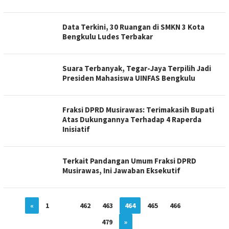
Data Terkini, 30 Ruangan di SMKN 3 Kota
Bengkulu Ludes Terbakar
Suara Terbanyak, Tegar-Jaya Terpilih Jadi
Presiden Mahasiswa UINFAS Bengkulu
Fraksi DPRD Musirawas: Terimakasih Bupati
Atas Dukungannya Terhadap 4 Raperda
Inisiatif
Terkait Pandangan Umum Fraksi DPRD
Musirawas, Ini Jawaban Eksekutif
«
1
…
462
463
464
465
466
…
479
»