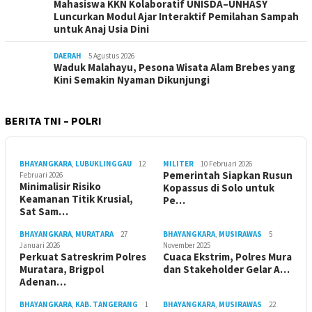
Mahasiswa KKN Kolaboratif UNISDA–UNHASY
Luncurkan Modul Ajar Interaktif Pemilahan Sampah
untuk Anaj Usia Dini
DAERAH
5 Agustus 2026
Waduk Malahayu, Pesona Wisata Alam Brebes yang
Kini Semakin Nyaman Dikunjungi
BERITA TNI – POLRI
BHAYANGKARA
,
LUBUKLINGGAU
12
MILITER
10 Februari 2026
Pemerintah Siapkan Rusun
Februari 2026
Minimalisir Risiko
Kopassus di Solo untuk
Keamanan Titik Krusial,
Pe…
Sat Sam…
BHAYANGKARA
,
MURATARA
27
BHAYANGKARA
,
MUSIRAWAS
5
Januari 2026
November 2025
Perkuat Satreskrim Polres
Cuaca Ekstrim, Polres Mura
Muratara, Brigpol
dan Stakeholder Gelar A…
Adenan…
BHAYANGKARA
,
KAB. TANGERANG
1
BHAYANGKARA
,
MUSIRAWAS
22