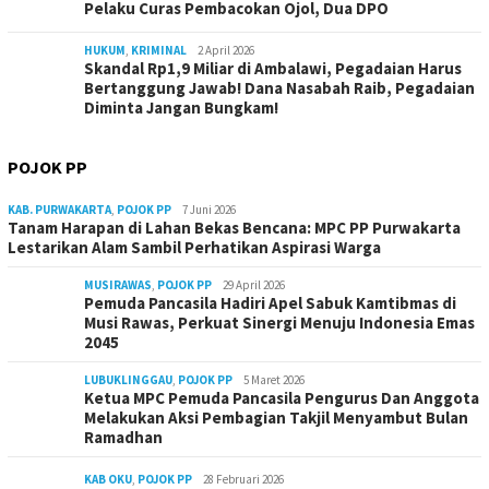
Pelaku Curas Pembacokan Ojol, Dua DPO
HUKUM
,
KRIMINAL
2 April 2026
Skandal Rp1,9 Miliar di Ambalawi, Pegadaian Harus
Bertanggung Jawab! Dana Nasabah Raib, Pegadaian
Diminta Jangan Bungkam!
POJOK PP
KAB. PURWAKARTA
,
POJOK PP
7 Juni 2026
Tanam Harapan di Lahan Bekas Bencana: MPC PP Purwakarta
Lestarikan Alam Sambil Perhatikan Aspirasi Warga
MUSIRAWAS
,
POJOK PP
29 April 2026
Pemuda Pancasila Hadiri Apel Sabuk Kamtibmas di
Musi Rawas, Perkuat Sinergi Menuju Indonesia Emas
2045
LUBUKLINGGAU
,
POJOK PP
5 Maret 2026
Ketua MPC Pemuda Pancasila Pengurus Dan Anggota
Melakukan Aksi Pembagian Takjil Menyambut Bulan
Ramadhan
KAB OKU
,
POJOK PP
28 Februari 2026