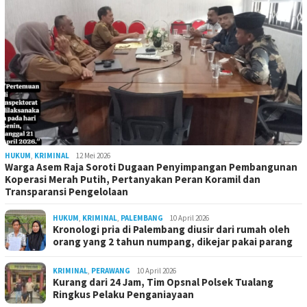
HUKUM
,
KRIMINAL
12 Mei 2026
Warga Asem Raja Soroti Dugaan Penyimpangan Pembangunan
Koperasi Merah Putih, Pertanyakan Peran Koramil dan
Transparansi Pengelolaan
HUKUM
,
KRIMINAL
,
PALEMBANG
10 April 2026
Kronologi pria di Palembang diusir dari rumah oleh
orang yang 2 tahun numpang, dikejar pakai parang
KRIMINAL
,
PERAWANG
10 April 2026
Kurang dari 24 Jam, Tim Opsnal Polsek Tualang
Ringkus Pelaku Penganiayaan