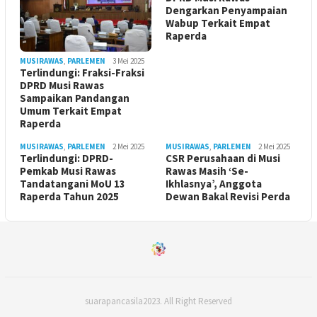
Dengarkan Penyampaian
Wabup Terkait Empat
Raperda
MUSIRAWAS
,
PARLEMEN
3 Mei 2025
Terlindungi: Fraksi-Fraksi
DPRD Musi Rawas
Sampaikan Pandangan
Umum Terkait Empat
Raperda
MUSIRAWAS
,
PARLEMEN
2 Mei 2025
MUSIRAWAS
,
PARLEMEN
2 Mei 2025
Terlindungi: DPRD-
CSR Perusahaan di Musi
Pemkab Musi Rawas
Rawas Masih ‘Se-
Tandatangani MoU 13
Ikhlasnya’, Anggota
Raperda Tahun 2025
Dewan Bakal Revisi Perda ‎
suarapancasila2023. All Right Reserved