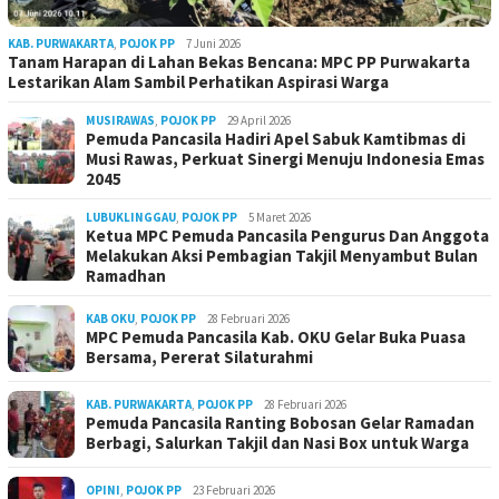
KAB. PURWAKARTA
,
POJOK PP
7 Juni 2026
Tanam Harapan di Lahan Bekas Bencana: MPC PP Purwakarta
Lestarikan Alam Sambil Perhatikan Aspirasi Warga
MUSIRAWAS
,
POJOK PP
29 April 2026
Pemuda Pancasila Hadiri Apel Sabuk Kamtibmas di
Musi Rawas, Perkuat Sinergi Menuju Indonesia Emas
2045
LUBUKLINGGAU
,
POJOK PP
5 Maret 2026
Ketua MPC Pemuda Pancasila Pengurus Dan Anggota
Melakukan Aksi Pembagian Takjil Menyambut Bulan
Ramadhan
KAB OKU
,
POJOK PP
28 Februari 2026
MPC Pemuda Pancasila Kab. OKU Gelar Buka Puasa
Bersama, Pererat Silaturahmi
KAB. PURWAKARTA
,
POJOK PP
28 Februari 2026
Pemuda Pancasila Ranting Bobosan Gelar Ramadan
Berbagi, Salurkan Takjil dan Nasi Box untuk Warga
OPINI
,
POJOK PP
23 Februari 2026