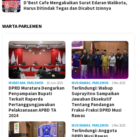
D’Best Cafe Mengabaikan Surat Edaran Walikota,
Harus Ditindak Tegas dan Dicabut Izinnya
WARTA PARLEMEN
MURATARA
,
PARLEMEN
30 Juni 2025
MUSIRAWAS
,
PARLEMEN
3 Mei 2025
DPRD Muratara Dengarkan
Terlindungi: Wabup
Penyampaian Bupati
Suprayitno Sampaikan
Terkait Raperda
Jawaban Eksekutif
Pertanggungjawaban
Tentang Pandangan
Pelaksanaaan APBD TA
Fraksi-Fraksi DPRD Musi
2024
Rawas
MUSIRAWAS
,
PARLEMEN
2 Mei 2025
Terlindungi: Anggota
DPRD Musi Rawas