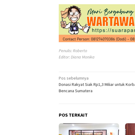
Penulis: Roberto
Editor: Diana Monika
Navigasi
Pos sebelumnya
Donasi Rakyat Siak Rp1,3 Miliar untuk Korb
pos
Bencana Sumatera
POS TERKAIT