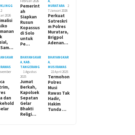
Februari 2026
A
,
Pemerint
UKLINGG
MURATARA
2
12
ah
7 Januari 2026
Perkuat
ari 2026
Siapkan
imalisi
Satreskri
Rusun
siko
m Polres
Kopassus
amanan
Muratara,
di Solo
ik
Brigpol
untuk
sial,
Adenan…
Pe…
t Sam…
YANGKAR
BHAYANGKAR
BHAYANGKAR
A
,
KAB.
A
,
IRAWAS
TANGERANG
MUSIRAWAS
November
1 Agustus
22 April 2025
Termohon
2025
ca
Jumat
Polres
trim,
Berkah,
Musi
res
Kapolsek
Rawas Tak
a dan
Sepatan
Hadir,
kehold
Gelar
Hakim
Gelar
Bhakti
Tunda …
Religi…