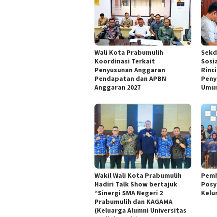
Wali Kota Prabumulih
Sekd
Koordinasi Terkait
Sosi
Penyusunan Anggaran
Rinc
Pendapatan dan APBN
Peny
Anggaran 2027
Umum
Wakil Wali Kota Prabumulih
Pemb
Hadiri Talk Show bertajuk
Posy
“Sinergi SMA Negeri 2
Kelu
Prabumulih dan KAGAMA
(Keluarga Alumni Universitas