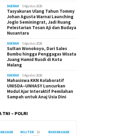
DAERAH
5 Agustus 2026
Tasyakuran Ulang Tahun Tommy
Johan Agusta Warnai Launching
Joglo Seminingrat, Jadi Ruang
Pelestarian Tosan Aji dan Budaya
Nusantara
DAERAH
5 Agustus 2026
Sultan Wonokoyo, Dari Sales
Bumbu hingga Penggagas Wisata
Juang Hamid Rusdi di Kota
Malang
DAERAH
5 Agustus 2026
Mahasiswa KKN Kolaboratif
UNISDA–UNHASY Luncurkan
Modul Ajar Interaktif Pemilahan
Sampah untuk Anaj Usia Dini
 TNI – POLRI
YANGKAR
MILITER
10
BHAYANGKAR