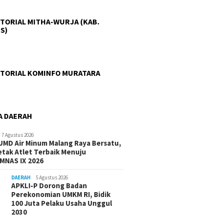
TORIAL MITHA-WURJA (KAB.
S)
TORIAL KOMINFO MURATARA
A DAERAH
7 Agustus 2026
UMD Air Minum Malang Raya Bersatu,
etak Atlet Terbaik Menuju
MNAS IX 2026
DAERAH
5 Agustus 2026
APKLI-P Dorong Badan
Perekonomian UMKM RI, Bidik
100 Juta Pelaku Usaha Unggul
2030