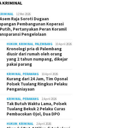
A KRIMINAL
KRIMINAL
12 Mei 2026
Asem Raja Soroti Dugaan
mpangan Pembangunan Koperasi
Putih, Pertanyakan Peran Koramil
ansparansi Pengelolaan
HUKUM
,
KRIMINAL
,
PALEMBANG
10 April 2026
Kronologi pria di Palembang
diusir dari rumah oleh orang
yang 2 tahun numpang, dikejar
pakai parang
KRIMINAL
,
PERAWANG
10 April 2026
Kurang dari 24 Jam, Tim Opsnal
Polsek Tualang Ringkus Pelaku
Penganiayaan
KRIMINAL
,
PERAWANG
2 April 2026
Tak Butuh Waktu Lama, Polsek
Tualang Bekuk 2 Pelaku Curas
Pembacokan Ojol, Dua DPO
HUKUM
,
KRIMINAL
2 April 2026