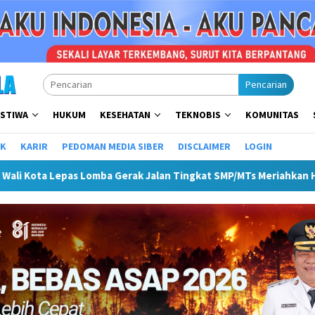
Pencarian
ISTIWA
HUKUM
KESEHATAN
TEKNOBIS
KOMUNITAS
IK
KARIR
PEDOMAN MEDIA SIBER
DISCLAIMER
LOGIN
Gerak Jalan Tingkat SMP/MTs Meriahkan HUT ke-81 RI
Pemk