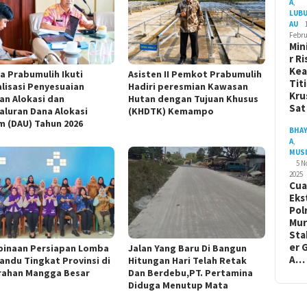
A
,
LUB
AU
Febru
Min
r Ri
Ke
a Prabumulih Ikuti
Asisten II Pemkot Prabumulih
Tit
alisasi Penyesuaian
Hadiri peresmian Kawasan
Kru
ian Alokasi dan
Hutan dengan Tujuan Khusus
Sa
aluran Dana Alokasi
(KHDTK) Kemampo
 (DAU) Tahun 2026
BHA
A
,
MUS
5 
2025
Cua
Eks
Pol
Mur
Sta
er 
inaan Persiapan Lomba
Jalan Yang Baru Di Bangun
A…
andu Tingkat Provinsi di
Hitungan Hari Telah Retak
rahan Mangga Besar
Dan Berdebu,PT. Pertamina
Diduga Menutup Mata