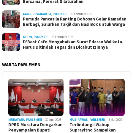
Bersama, Pererat Silaturahmi
KAB. PURWAKARTA
,
POJOK PP
28 Februari 2026
Pemuda Pancasila Ranting Bobosan Gelar Ramadan
Berbagi, Salurkan Takjil dan Nasi Box untuk Warga
OPINI
,
POJOK PP
23 Februari 2026
D’Best Cafe Mengabaikan Surat Edaran Walikota,
Harus Ditindak Tegas dan Dicabut Izinnya
WARTA PARLEMEN
MURATARA
,
PARLEMEN
30 Juni 2025
MUSIRAWAS
,
PARLEMEN
3 Mei 2025
DPRD Muratara Dengarkan
Terlindungi: Wabup
Penyampaian Bupati
Suprayitno Sampaikan