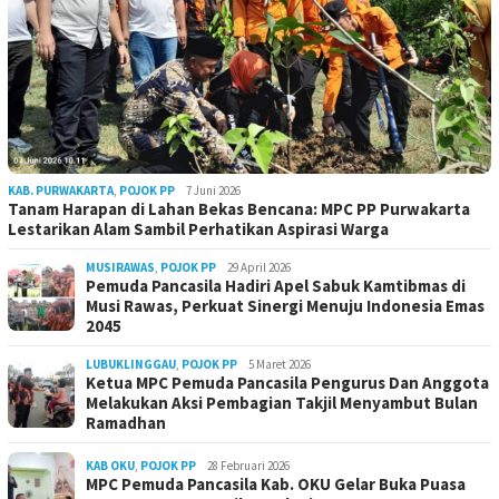
KAB. PURWAKARTA
,
POJOK PP
7 Juni 2026
Tanam Harapan di Lahan Bekas Bencana: MPC PP Purwakarta
Lestarikan Alam Sambil Perhatikan Aspirasi Warga
MUSIRAWAS
,
POJOK PP
29 April 2026
Pemuda Pancasila Hadiri Apel Sabuk Kamtibmas di
Musi Rawas, Perkuat Sinergi Menuju Indonesia Emas
2045
LUBUKLINGGAU
,
POJOK PP
5 Maret 2026
Ketua MPC Pemuda Pancasila Pengurus Dan Anggota
Melakukan Aksi Pembagian Takjil Menyambut Bulan
Ramadhan
KAB OKU
,
POJOK PP
28 Februari 2026
MPC Pemuda Pancasila Kab. OKU Gelar Buka Puasa