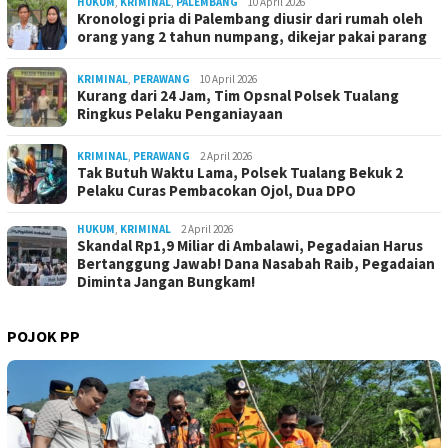
HUKUM
,
KRIMINAL
,
PALEMBANG
10 April 2026
Kronologi pria di Palembang diusir dari rumah oleh
orang yang 2 tahun numpang, dikejar pakai parang
KRIMINAL
,
PERAWANG
10 April 2026
Kurang dari 24 Jam, Tim Opsnal Polsek Tualang
Ringkus Pelaku Penganiayaan
KRIMINAL
,
PERAWANG
2 April 2026
Tak Butuh Waktu Lama, Polsek Tualang Bekuk 2
Pelaku Curas Pembacokan Ojol, Dua DPO
HUKUM
,
KRIMINAL
2 April 2026
Skandal Rp1,9 Miliar di Ambalawi, Pegadaian Harus
Bertanggung Jawab! Dana Nasabah Raib, Pegadaian
Diminta Jangan Bungkam!
POJOK PP