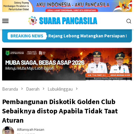
Loncat
ke
konten
Menu
Mobile
1
BREAKING NEWS
Plt Bupati Hadiri Pemusnahan Barang Bukti 88 Perkara 
Beranda
Daerah
Lubuklinggau
Pembangunan Diskotik Golden Club
Sebaiknya distop Apabila Tidak Taat
Aturan
Alfiansyah Hasan