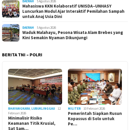
DAERAH
5 Agustus 2026
Mahasiswa KKN Kolaboratif UNISDA–UNHASY
Luncurkan Modul Ajar Interaktif Pemilahan Sampah
untuk Anaj Usia Dini
DAERAH
5 Agustus 2026
Waduk Malahayu, Pesona Wisata Alam Brebes yang
Kini Semakin Nyaman Dikunjungi
BERITA TNI – POLRI
BHAYANGKARA
,
LUBUKLINGGAU
12
MILITER
10 Februari 2026
Pemerintah Siapkan Rusun
Februari 2026
Minimalisir Risiko
Kopassus di Solo untuk
Keamanan Titik Krusial,
Pe…
Sat Sam…