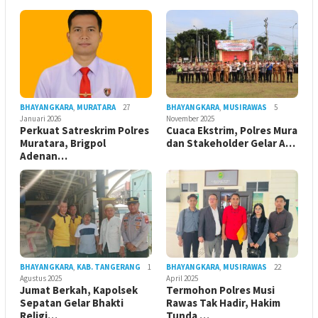
BHAYANGKARA
,
MURATARA
27
BHAYANGKARA
,
MUSIRAWAS
5
Januari 2026
November 2025
Perkuat Satreskrim Polres
Cuaca Ekstrim, Polres Mura
Muratara, Brigpol
dan Stakeholder Gelar A…
Adenan…
BHAYANGKARA
,
KAB. TANGERANG
1
BHAYANGKARA
,
MUSIRAWAS
22
Agustus 2025
April 2025
Jumat Berkah, Kapolsek
Termohon Polres Musi
Sepatan Gelar Bhakti
Rawas Tak Hadir, Hakim
Religi…
Tunda …