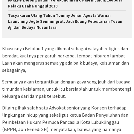
APKLI-P Dorong Badan Perekonomian UMKM RI, Bidik 100 Juta
Pelaku Usaha Unggul 2030
Tasyakuran Ulang Tahun Tommy Johan Agusta Warnai
Launching Joglo Seminingrat, Jadi Ruang Pelestarian Tosan
Aji dan Budaya Nusantara
Khususnya Belalau 1 yang dikenal sebagai wilayah religius dan
beradat,kuatnya pengaruh narkoba, tempat hiburan lambat
Laun akan mengerus semua yg ada baik budaya, keislaman dan
sebagainya,
Semuanya akan tergantikan dengan gaya yang jauh dari budaya
timur dan keislaman, untuk itu bersiaplah untuk membentengi
keluarga dari dampak tersebut.
Dilain pihak salah satu Advokat senior yang Konsen terhadap
lingkungan hidup yang sekaligus ketua Badan Penyuluhan dan
Pembelaan Hukum Pemuda Pancasila Kota Lubuklinggau
(BPPH, Jon kenedi SH) menyatakan, bahwa yang namanya