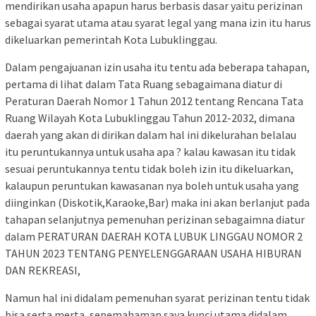
mendirikan usaha apapun harus berbasis dasar yaitu perizinan
sebagai syarat utama atau syarat legal yang mana izin itu harus
dikeluarkan pemerintah Kota Lubuklinggau.
Dalam pengajuanan izin usaha itu tentu ada beberapa tahapan,
pertama di lihat dalam Tata Ruang sebagaimana diatur di
Peraturan Daerah Nomor 1 Tahun 2012 tentang Rencana Tata
Ruang Wilayah Kota Lubuklinggau Tahun 2012-2032, dimana
daerah yang akan di dirikan dalam hal ini dikelurahan belalau
itu peruntukannya untuk usaha apa ? kalau kawasan itu tidak
sesuai peruntukannya tentu tidak boleh izin itu dikeluarkan,
kalaupun peruntukan kawasanan nya boleh untuk usaha yang
diinginkan (Diskotik,Karaoke,Bar) maka ini akan berlanjut pada
tahapan selanjutnya pemenuhan perizinan sebagaimna diatur
dalam PERATURAN DAERAH KOTA LUBUK LINGGAU NOMOR 2
TAHUN 2023 TENTANG PENYELENGGARAAN USAHA HIBURAN
DAN REKREASI,
Namun hal ini didalam pemenuhan syarat perizinan tentu tidak
bisa serta merta, sepemahaman saya kunci utama didalam