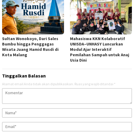
Sultan Wonokoyo, Dari Sales
Mahasiswa KKN Kolaboratif
Bumbu hingga Penggagas
UNISDA–UNHASY Luncurkan
Wisata Juang Hamid Rusdi di
Modul Ajar Interaktif
Kota Malang
Pemilahan Sampah untuk Anaj
Usia Dini
Tinggalkan Balasan
Alamat email Anda tidak akan dipublikasikan.
Ruas yang wajib ditandai
*