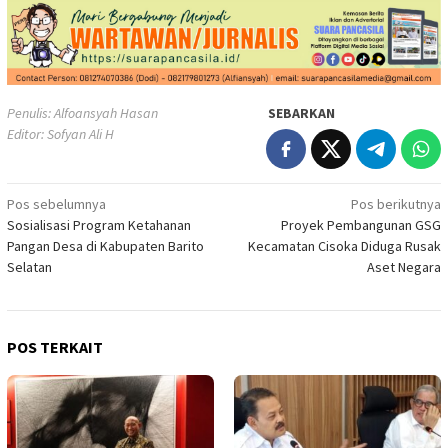
Penulis: Alfoansyah Hasan
SEBARKAN
Editor: Sofyan Ali H
Navigasi
Pos sebelumnya
Pos berikutnya
Sosialisasi Program Ketahanan
Proyek Pembangunan GSG
pos
Pangan Desa di Kabupaten Barito
Kecamatan Cisoka Diduga Rusak
Selatan
Aset Negara
POS TERKAIT