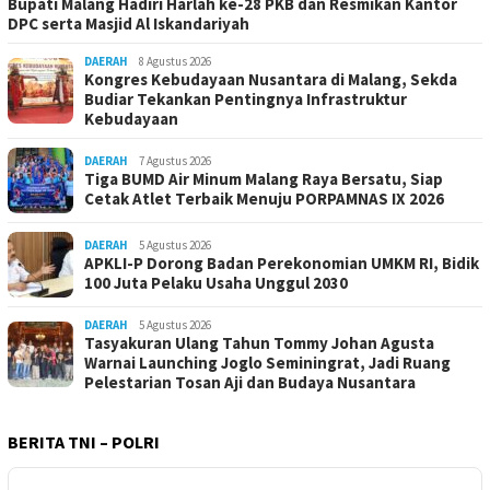
Bupati Malang Hadiri Harlah ke-28 PKB dan Resmikan Kantor
DPC serta Masjid Al Iskandariyah
DAERAH
8 Agustus 2026
Kongres Kebudayaan Nusantara di Malang, Sekda
Budiar Tekankan Pentingnya Infrastruktur
Kebudayaan
DAERAH
7 Agustus 2026
Tiga BUMD Air Minum Malang Raya Bersatu, Siap
Cetak Atlet Terbaik Menuju PORPAMNAS IX 2026
DAERAH
5 Agustus 2026
APKLI-P Dorong Badan Perekonomian UMKM RI, Bidik
100 Juta Pelaku Usaha Unggul 2030
DAERAH
5 Agustus 2026
Tasyakuran Ulang Tahun Tommy Johan Agusta
Warnai Launching Joglo Seminingrat, Jadi Ruang
Pelestarian Tosan Aji dan Budaya Nusantara
BERITA TNI – POLRI