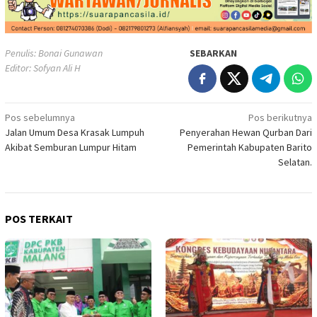
Penulis: Bonai Gunawan
SEBARKAN
Editor: Sofyan Ali H
Navigasi
Pos sebelumnya
Pos berikutnya
Jalan Umum Desa Krasak Lumpuh
Penyerahan Hewan Qurban Dari
pos
Akibat Semburan Lumpur Hitam
Pemerintah Kabupaten Barito
Selatan.
POS TERKAIT