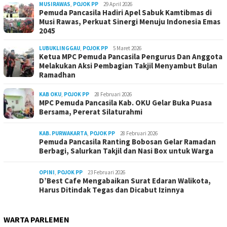
MUSIRAWAS
,
POJOK PP
29 April 2026
Pemuda Pancasila Hadiri Apel Sabuk Kamtibmas di
Musi Rawas, Perkuat Sinergi Menuju Indonesia Emas
2045
LUBUKLINGGAU
,
POJOK PP
5 Maret 2026
Ketua MPC Pemuda Pancasila Pengurus Dan Anggota
Melakukan Aksi Pembagian Takjil Menyambut Bulan
Ramadhan
KAB OKU
,
POJOK PP
28 Februari 2026
MPC Pemuda Pancasila Kab. OKU Gelar Buka Puasa
Bersama, Pererat Silaturahmi
KAB. PURWAKARTA
,
POJOK PP
28 Februari 2026
Pemuda Pancasila Ranting Bobosan Gelar Ramadan
Berbagi, Salurkan Takjil dan Nasi Box untuk Warga
OPINI
,
POJOK PP
23 Februari 2026
D’Best Cafe Mengabaikan Surat Edaran Walikota,
Harus Ditindak Tegas dan Dicabut Izinnya
WARTA PARLEMEN