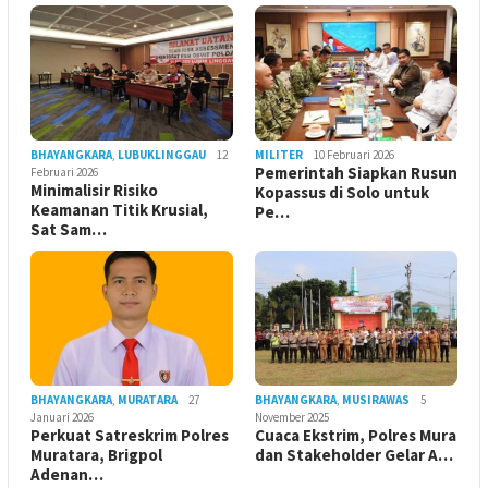
BHAYANGKARA
,
LUBUKLINGGAU
12
MILITER
10 Februari 2026
Pemerintah Siapkan Rusun
Februari 2026
Minimalisir Risiko
Kopassus di Solo untuk
Keamanan Titik Krusial,
Pe…
Sat Sam…
BHAYANGKARA
,
MURATARA
27
BHAYANGKARA
,
MUSIRAWAS
5
Januari 2026
November 2025
Perkuat Satreskrim Polres
Cuaca Ekstrim, Polres Mura
Muratara, Brigpol
dan Stakeholder Gelar A…
Adenan…