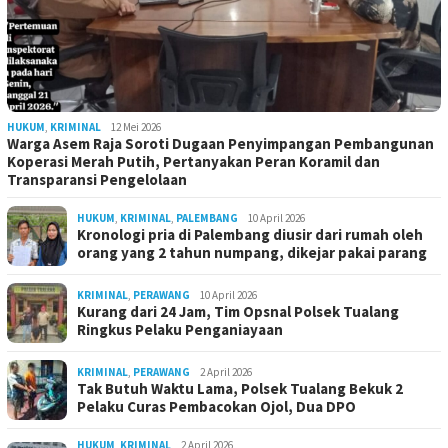
HUKUM
,
KRIMINAL
12 Mei 2026
Warga Asem Raja Soroti Dugaan Penyimpangan Pembangunan
Koperasi Merah Putih, Pertanyakan Peran Koramil dan
Transparansi Pengelolaan
HUKUM
,
KRIMINAL
,
PALEMBANG
10 April 2026
Kronologi pria di Palembang diusir dari rumah oleh
orang yang 2 tahun numpang, dikejar pakai parang
KRIMINAL
,
PERAWANG
10 April 2026
Kurang dari 24 Jam, Tim Opsnal Polsek Tualang
Ringkus Pelaku Penganiayaan
KRIMINAL
,
PERAWANG
2 April 2026
Tak Butuh Waktu Lama, Polsek Tualang Bekuk 2
Pelaku Curas Pembacokan Ojol, Dua DPO
HUKUM
,
KRIMINAL
2 April 2026