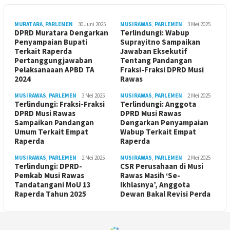
MURATARA
,
PARLEMEN
30 Juni 2025
MUSIRAWAS
,
PARLEMEN
3 Mei 2025
DPRD Muratara Dengarkan
Terlindungi: Wabup
Penyampaian Bupati
Suprayitno Sampaikan
Terkait Raperda
Jawaban Eksekutif
Pertanggungjawaban
Tentang Pandangan
Pelaksanaaan APBD TA
Fraksi-Fraksi DPRD Musi
2024
Rawas
MUSIRAWAS
,
PARLEMEN
3 Mei 2025
MUSIRAWAS
,
PARLEMEN
2 Mei 2025
Terlindungi: Fraksi-Fraksi
Terlindungi: Anggota
DPRD Musi Rawas
DPRD Musi Rawas
Sampaikan Pandangan
Dengarkan Penyampaian
Umum Terkait Empat
Wabup Terkait Empat
Raperda
Raperda
MUSIRAWAS
,
PARLEMEN
2 Mei 2025
MUSIRAWAS
,
PARLEMEN
2 Mei 2025
Terlindungi: DPRD-
CSR Perusahaan di Musi
Pemkab Musi Rawas
Rawas Masih ‘Se-
Tandatangani MoU 13
Ikhlasnya’, Anggota
Raperda Tahun 2025
Dewan Bakal Revisi Perda ‎