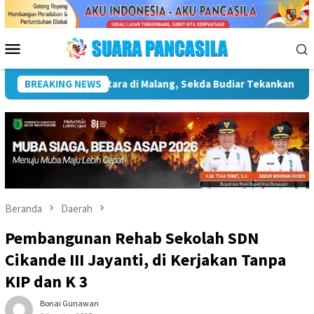
Loncat
ke
konten
Menu
Mobile
nya Infrastruktur Kebudayaan
BREAKING NEWS
Wakil Wali Kota Lepas Lo
Beranda
Daerah
Pembangunan Rehab Sekolah SDN
Cikande III Jayanti, di Kerjakan Tanpa
KIP dan K 3
Bonai Gunawan