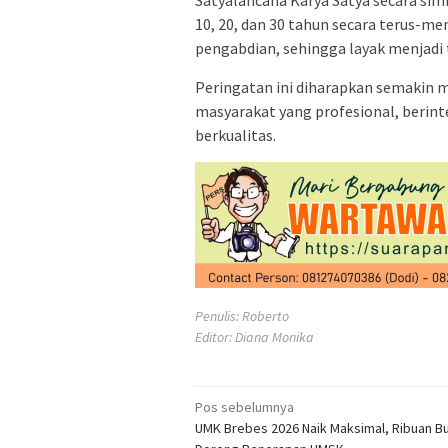
Satyalancana Karya Satya secara si
10, 20, dan 30 tahun secara terus-men
pengabdian, sehingga layak menjadi 
Peringatan ini diharapkan semakin 
masyarakat yang profesional, berinte
berkualitas.
Penulis: Roberto
Editor: Diana Monika
Navigasi
Pos sebelumnya
UMK Brebes 2026 Naik Maksimal, Ribuan B
pos