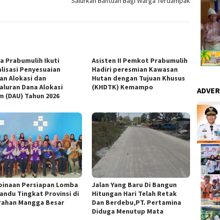
Salurkan Bantuan Bagi Warga Terdampak
a Prabumulih Ikuti
Asisten II Pemkot Prabumulih
alisasi Penyesuaian
Hadiri peresmian Kawasan
ian Alokasi dan
Hutan dengan Tujuan Khusus
aluran Dana Alokasi
(KHDTK) Kemampo
ADVER
 (DAU) Tahun 2026
inaan Persiapan Lomba
Jalan Yang Baru Di Bangun
andu Tingkat Provinsi di
Hitungan Hari Telah Retak
rahan Mangga Besar
Dan Berdebu,PT. Pertamina
Diduga Menutup Mata