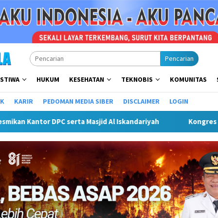
Pencarian
ISTIWA
HUKUM
KESEHATAN
TEKNOBIS
KOMUNITAS
IK
KARIR
PEDOMAN MEDIA SIBER
DISCLAIMER
LOGIN
ongres Kebudayaan Nusantara di Malang, Sekda Budiar Tekankan