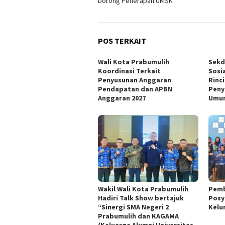
Dorong Penerapan UMSK
POS TERKAIT
Wali Kota Prabumulih
Sekd
Koordinasi Terkait
Sosi
Penyusunan Anggaran
Rinc
Pendapatan dan APBN
Peny
Anggaran 2027
Umum
Wakil Wali Kota Prabumulih
Pemb
Hadiri Talk Show bertajuk
Posy
“Sinergi SMA Negeri 2
Kelu
Prabumulih dan KAGAMA