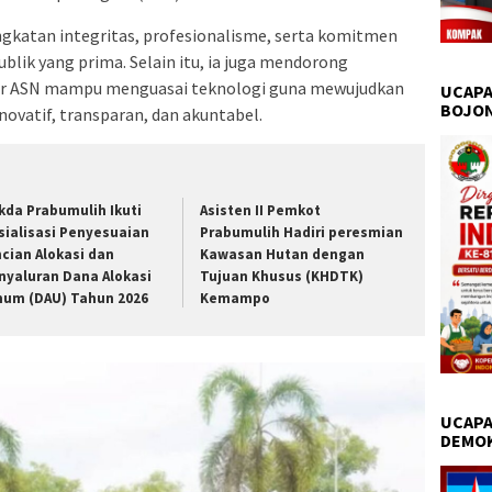
katan integritas, profesionalisme, serta komitmen
ik yang prima. Selain itu, ia juga mendorong
agar ASN mampu menguasai teknologi guna mewujudkan
UCAPA
BOJO
inovatif, transparan, dan akuntabel.
kda Prabumulih Ikuti
Asisten II Pemkot
sialisasi Penyesuaian
Prabumulih Hadiri peresmian
ncian Alokasi dan
Kawasan Hutan dengan
nyaluran Dana Alokasi
Tujuan Khusus (KHDTK)
um (DAU) Tahun 2026
Kemampo
UCAPA
DEMO