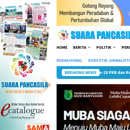
Loncat
tutup
ke
konten
HOME
BERITA
POLITIK
PER
REDAKSIONAL
KODE ETIK JURNALIST
B dan Resmikan Kantor DPC serta Masjid Al Iskandariyah
BREAKING NEWS
K