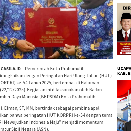
UCAPA
CASILA.ID
– Pemerintah Kota Prabumulih
KAB. 
irangkaikan dengan Peringatan Hari Ulang Tahun (HUT)
KORPRI) ke-54 Tahun 2025, bertempat di Halaman
22/12/2025). Kegiatan ini dilaksanakan oleh Badan
ber Daya Manusia (BKPSDM) Kota Prabumulih.
H. Elman, ST, MM, bertindak sebagai pembina apel.
kan bahwa peringatan HUT KORPRI ke-54 dengan tema
PRI Mewujudkan Indonesia Maju” menjadi momentum
aratur Sipil Negara (ASN).