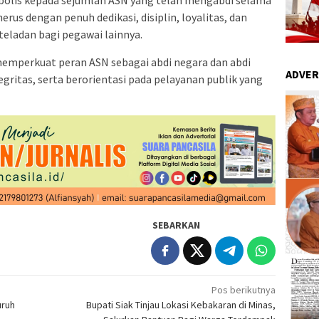
mbolis kepada sejumlah ASN yang telah mengabdi selama
erus dengan penuh dedikasi, disiplin, loyalitas, dan
teladan bagi pegawai lainnya.
memperkuat peran ASN sebagai abdi negara dan abdi
ADVER
gritas, serta berorientasi pada pelayanan publik yang
SEBARKAN
Pos berikutnya
uruh
Bupati Siak Tinjau Lokasi Kebakaran di Minas,