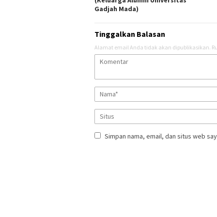
(Keluarga Alumni Universitas
Gadjah Mada)
Tinggalkan Balasan
Alamat email Anda tidak akan dipublikasikan.
Ru
Simpan nama, email, dan situs web say