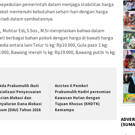
kepedulian pemerintah dalam menjaga stabilitas harga
kat memenuhi kebutuhan sehari-hari dengan harga
 Priadi dalam sambutannya.
 Muhtar Edi, S.Sos., M.Si menjelaskan bahwa dalam
eli berbagai bahan pokok dengan harga di bawah harga
ia antara lain:Telur ½ kg: Rp10.000, Gula pasir 1 kg:
13.000, Bawang merah ½ kg: Rp19.000, Bawang putih ½ kg:
kda Prabumulih Ikuti
Asisten II Pemkot
sialisasi Penyesuaian
Prabumulih Hadiri peresmian
ncian Alokasi dan
Kawasan Hutan dengan
nyaluran Dana Alokasi
Tujuan Khusus (KHDTK)
um (DAU) Tahun 2026
Kemampo
ADVER
(SUMA