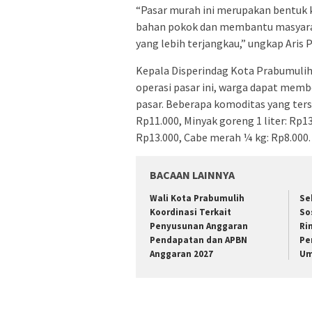
“Pasar murah ini merupakan bentuk 
bahan pokok dan membantu masyara
yang lebih terjangkau,” ungkap Aris
Kepala Disperindag Kota Prabumulih,
operasi pasar ini, warga dapat memb
pasar. Beberapa komoditas yang tersed
Rp11.000, Minyak goreng 1 liter: Rp
Rp13.000, Cabe merah ¼ kg: Rp8.000.
BACAAN LAINNYA
Wali Kota Prabumulih
Se
Koordinasi Terkait
So
Penyusunan Anggaran
Ri
Pendapatan dan APBN
Pe
Anggaran 2027
Um