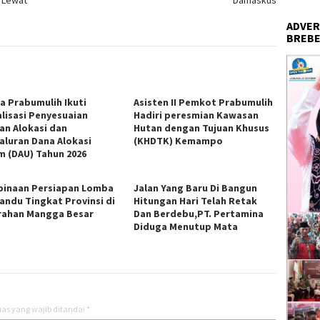
ADVER
BREBE
a Prabumulih Ikuti
Asisten II Pemkot Prabumulih
alisasi Penyesuaian
Hadiri peresmian Kawasan
ian Alokasi dan
Hutan dengan Tujuan Khusus
aluran Dana Alokasi
(KHDTK) Kemampo
 (DAU) Tahun 2026
inaan Persiapan Lomba
Jalan Yang Baru Di Bangun
andu Tingkat Provinsi di
Hitungan Hari Telah Retak
rahan Mangga Besar
Dan Berdebu,PT. Pertamina
Diduga Menutup Mata
as yang wajib ditandai
*