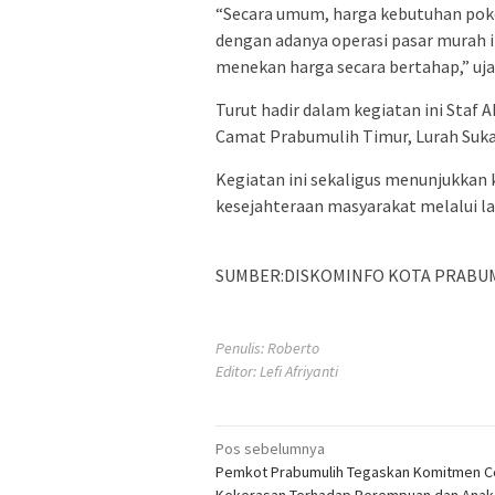
“Secara umum, harga kebutuhan pokok
dengan adanya operasi pasar murah i
menekan harga secara bertahap,” uja
Turut hadir dalam kegiatan ini Staf
Camat Prabumulih Timur, Lurah Sukaj
Kegiatan ini sekaligus menunjukka
kesejahteraan masyarakat melalui l
SUMBER:DISKOMINFO KOTA PRABU
Penulis: Roberto
Editor: Lefi Afriyanti
Navigasi
Pos sebelumnya
Pemkot Prabumulih Tegaskan Komitmen 
pos
Kekerasan Terhadap Perempuan dan Anak