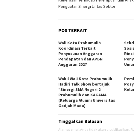
Penguatan Sinergi Lintas Sektor
POS TERKAIT
Wali Kota Prabumulih
Sekd
Koordinasi Terkait
Sosi
Penyusunan Anggaran
Rinc
Pendapatan dan APBN
Peny
Anggaran 2027
Umum
Wakil Wali Kota Prabumulih
Pemb
Hadiri Talk Show bertajuk
Posy
“Sinergi SMA Negeri 2
Kelu
Prabumulih dan KAGAMA
(Keluarga Alumni Universitas
Gadjah Mada)
Tinggalkan Balasan
Alamat email Anda tidak akan dipublikasikan.
Ru