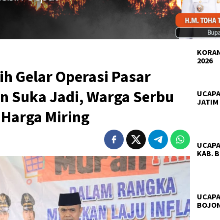
KORAN
2026
h Gelar Operasi Pasar
n Suka Jadi, Warga Serbu
UCAPA
JATIM
Harga Miring
UCAPA
KAB. 
UCAPA
BOJO