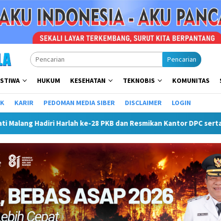
Pencarian
ISTIWA
HUKUM
KESEHATAN
TEKNOBIS
KOMUNITAS
IK
KARIR
PEDOMAN MEDIA SIBER
DISCLAIMER
LOGIN
8 PKB dan Resmikan Kantor DPC serta Masjid Al Iskandariyah