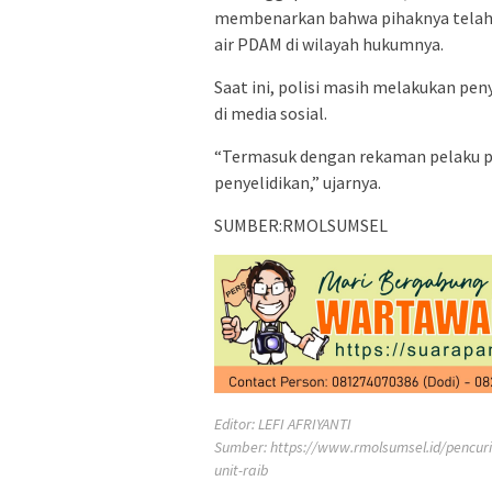
membenarkan bahwa pihaknya telah 
air PDAM di wilayah hukumnya.
Saat ini, polisi masih melakukan pe
di media sosial.
“Termasuk dengan rekaman pelaku pen
penyelidikan,” ujarnya.
SUMBER:RMOLSUMSEL
Editor: LEFI AFRIYANTI
Sumber:
https://www.rmolsumsel.id/pencur
unit-raib