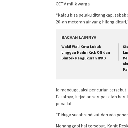
CCTV milik warga.
“Kalau bisa pelaku ditangkap, sebab
20-an meteran air yang hilang dicuri,”
BACAAN LAINNYA
Wakil Wali Kota Lubuk
Si
Linggau Hadiri Kick Off dan
Li
Bimtek Pengukuran IPKD
Pe
Ak
Pa
Ia menduga, aksi pencurian tersebut 
Pasalnya, kejadian serupa telah berul
penadah.
“Diduga sudah sindikat dan ada pen
Menanggapi hal tersebut, Kanit Resk