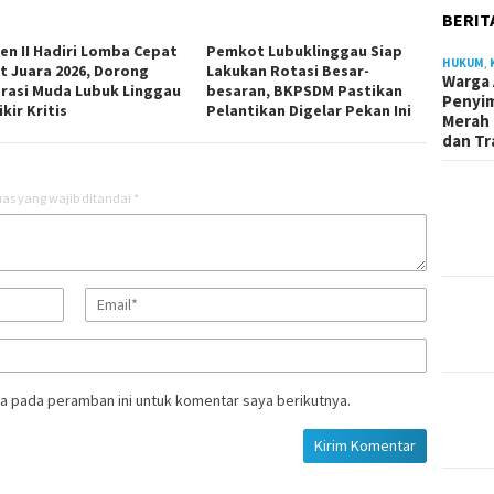
BERIT
ten II Hadiri Lomba Cepat
Pemkot Lubuklinggau Siap
HUKUM
,
t Juara 2026, Dorong
Lakukan Rotasi Besar-
Warga 
rasi Muda Lubuk Linggau
besaran, BKPSDM Pastikan
Penyi
kir Kritis
Pelantikan Digelar Pekan Ini
Merah 
dan Tr
as yang wajib ditandai
*
a pada peramban ini untuk komentar saya berikutnya.