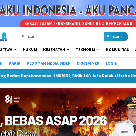
Pencarian
ISTIWA
HUKUM
KESEHATAN
TEKNOBIS
KOMUNITAS
IK
KARIR
PEDOMAN MEDIA SIBER
DISCLAIMER
LOGIN
 UMKM RI, Bidik 100 Juta Pelaku Usaha Unggul 2030
Tasy