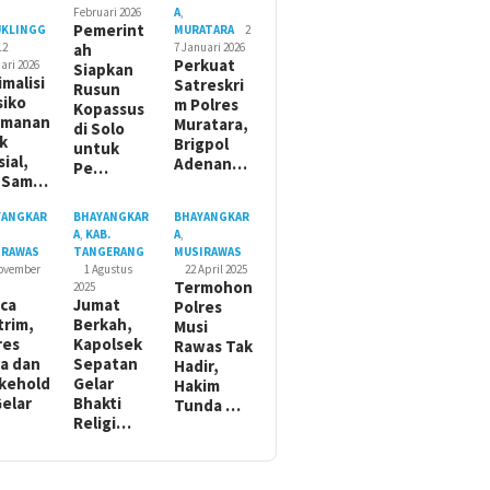
Februari 2026
A
,
Pemerint
UKLINGG
MURATARA
2
12
ah
7 Januari 2026
Perkuat
ari 2026
Siapkan
imalisi
Satreskri
Rusun
siko
m Polres
Kopassus
amanan
Muratara,
di Solo
ik
Brigpol
untuk
sial,
Adenan…
Pe…
t Sam…
YANGKAR
BHAYANGKAR
BHAYANGKAR
A
,
KAB.
A
,
IRAWAS
TANGERANG
MUSIRAWAS
November
1 Agustus
22 April 2025
Termohon
2025
ca
Jumat
Polres
trim,
Berkah,
Musi
res
Kapolsek
Rawas Tak
a dan
Sepatan
Hadir,
kehold
Gelar
Hakim
Gelar
Bhakti
Tunda …
Religi…