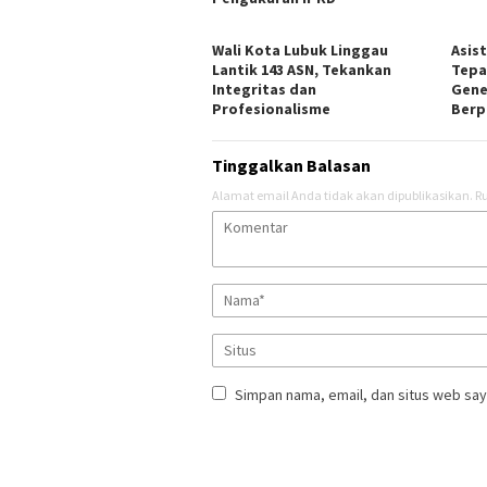
Wali Kota Lubuk Linggau
Asis
Lantik 143 ASN, Tekankan
Tepa
Integritas dan
Gene
Profesionalisme
Berpi
Tinggalkan Balasan
Alamat email Anda tidak akan dipublikasikan.
Ru
Simpan nama, email, dan situs web say