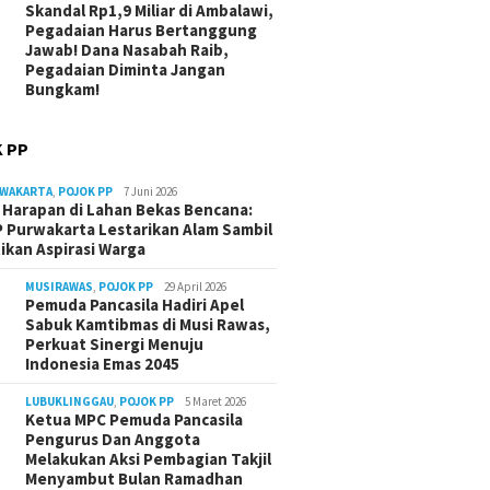
Skandal Rp1,9 Miliar di Ambalawi,
Pegadaian Harus Bertanggung
Jawab! Dana Nasabah Raib,
Pegadaian Diminta Jangan
Bungkam!
 PP
RWAKARTA
,
POJOK PP
7 Juni 2026
Harapan di Lahan Bekas Bencana:
 Purwakarta Lestarikan Alam Sambil
ikan Aspirasi Warga
MUSIRAWAS
,
POJOK PP
29 April 2026
Pemuda Pancasila Hadiri Apel
Sabuk Kamtibmas di Musi Rawas,
Perkuat Sinergi Menuju
Indonesia Emas 2045
LUBUKLINGGAU
,
POJOK PP
5 Maret 2026
Ketua MPC Pemuda Pancasila
Pengurus Dan Anggota
Melakukan Aksi Pembagian Takjil
Menyambut Bulan Ramadhan