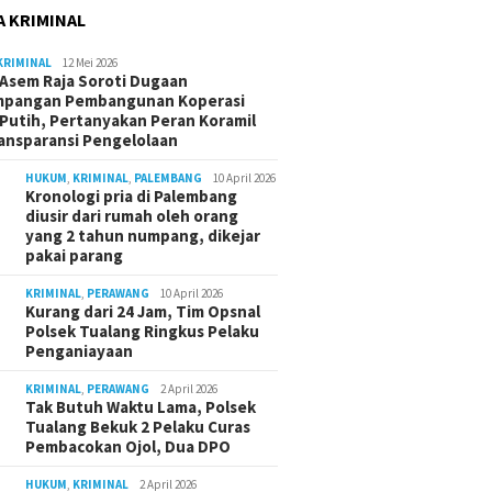
A KRIMINAL
KRIMINAL
12 Mei 2026
Asem Raja Soroti Dugaan
mpangan Pembangunan Koperasi
Putih, Pertanyakan Peran Koramil
ansparansi Pengelolaan
HUKUM
,
KRIMINAL
,
PALEMBANG
10 April 2026
Kronologi pria di Palembang
diusir dari rumah oleh orang
yang 2 tahun numpang, dikejar
pakai parang
KRIMINAL
,
PERAWANG
10 April 2026
Kurang dari 24 Jam, Tim Opsnal
Polsek Tualang Ringkus Pelaku
Penganiayaan
KRIMINAL
,
PERAWANG
2 April 2026
Tak Butuh Waktu Lama, Polsek
Tualang Bekuk 2 Pelaku Curas
Pembacokan Ojol, Dua DPO
HUKUM
,
KRIMINAL
2 April 2026