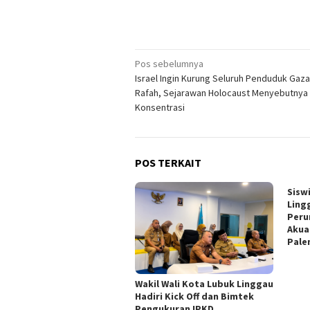
Navigasi
Pos sebelumnya
Israel Ingin Kurung Seluruh Penduduk Gaza
pos
Rafah, Sejarawan Holocaust Menyebutny
Konsentrasi
POS TERKAIT
Sisw
Ling
Peru
Akua
Pal
Wakil Wali Kota Lubuk Linggau
Hadiri Kick Off dan Bimtek
Pengukuran IPKD