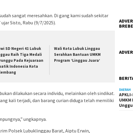
 sudah sangat meresahkan. Di gang kami sudah sekitar
ADVER
 ujar Sisto, Rabu (9/7/2025).
BREBE
swi SD Negeri 41 Lubuk
Wali Kota Lubuk Linggau
ADVER
nggau Raih Tiga Medali
Serahkan Bantuan UMKM
runggu Pada Kejuaraan
Program ‘Linggau Juara’
uatik Indonesia Kota
lembang
BERIT
DAERAH
bukan dilakukan secara individu, melainkan oleh sindikat.
APKLI
UMKM R
ang kali terjadi, dan barang curian diduga telah memiliki
Unggul
ampungnya,” ungkapnya.
rim Polsek Lubuklinggau Barat, Aiptu Erwin,