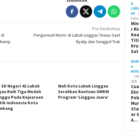
SEBARKAN
A
,
LUB
AU
Febru
Min
Pos berikutnya
r Ri
Ke
 di
Pengemudi Motor di Lubuk Linggau Tewas Saat
Tit
a Kamp
Nyalip dan Senggol Truk
Kru
Sa
BHA
A
,
MUS
5 
2025
i SD Negeri 41 Lubuk
Wali Kota Lubuk Linggau
Cua
gau Raih Tiga Medali
Serahkan Bantuan UMKM
Eks
nggu Pada Kejuaraan
Program ‘Linggau Juara’
Pol
tik Indonesia Kota
Mur
embang
Sta
er 
A…