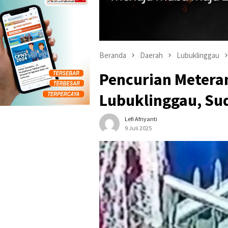
Beranda
Daerah
Lubuklinggau
Pencurian Metera
Lubuklinggau, Sud
Lefi Afriyanti
9 Juli 2025