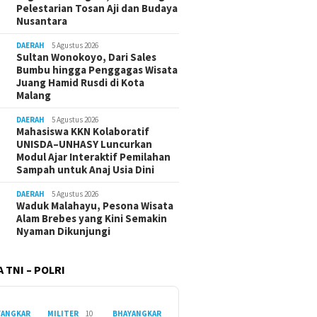
Pelestarian Tosan Aji dan Budaya
Nusantara
DAERAH
5 Agustus 2026
Sultan Wonokoyo, Dari Sales
Bumbu hingga Penggagas Wisata
Juang Hamid Rusdi di Kota
Malang
DAERAH
5 Agustus 2026
Mahasiswa KKN Kolaboratif
UNISDA–UNHASY Luncurkan
Modul Ajar Interaktif Pemilahan
Sampah untuk Anaj Usia Dini
DAERAH
5 Agustus 2026
Waduk Malahayu, Pesona Wisata
Alam Brebes yang Kini Semakin
Nyaman Dikunjungi
 TNI – POLRI
YANGKAR
MILITER
10
BHAYANGKAR