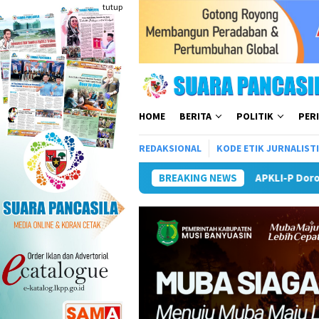
Loncat
tutup
ke
konten
HOME
BERITA
POLITIK
PER
REDAKSIONAL
KODE ETIK JURNALIST
APKLI-P Dorong Badan Perekonomian
BREAKING NEWS