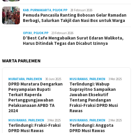
KAB. PURWAKARTA
,
POJOK PP
28 Februari 2026
Pemuda Pancasila Ranting Bobosan Gelar Ramadan
Berbagi, Salurkan Takjil dan Nasi Box untuk Warga
OPINI
,
POJOK PP
23 Februari 2026
D’Best Cafe Mengabaikan Surat Edaran Walikota,
Harus Ditindak Tegas dan Dicabut Izinnya
WARTA PARLEMEN
MURATARA
,
PARLEMEN
30 Juni 2025
MUSIRAWAS
,
PARLEMEN
3 Mei 2025
DPRD Muratara Dengarkan
Terlindungi: Wabup
Penyampaian Bupati
Suprayitno Sampaikan
Terkait Raperda
Jawaban Eksekutif
Pertanggungjawaban
Tentang Pandangan
Pelaksanaaan APBD TA
Fraksi-Fraksi DPRD Musi
2024
Rawas
MUSIRAWAS
,
PARLEMEN
3 Mei 2025
MUSIRAWAS
,
PARLEMEN
2 Mei 2025
Terlindungi: Fraksi-Fraksi
Terlindungi: Anggota
DPRD Musi Rawas
DPRD Musi Rawas