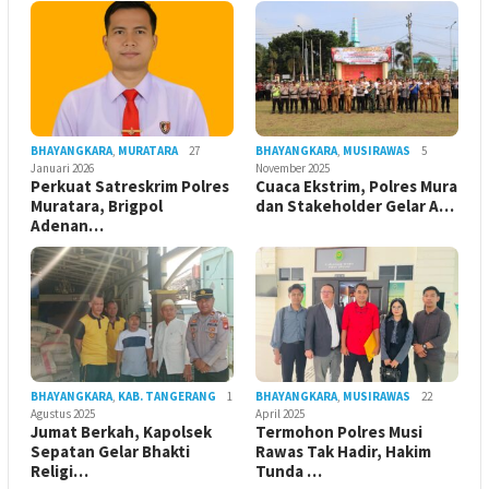
BHAYANGKARA
,
MURATARA
27
BHAYANGKARA
,
MUSIRAWAS
5
Januari 2026
November 2025
Perkuat Satreskrim Polres
Cuaca Ekstrim, Polres Mura
Muratara, Brigpol
dan Stakeholder Gelar A…
Adenan…
BHAYANGKARA
,
KAB. TANGERANG
1
BHAYANGKARA
,
MUSIRAWAS
22
Agustus 2025
April 2025
Jumat Berkah, Kapolsek
Termohon Polres Musi
Sepatan Gelar Bhakti
Rawas Tak Hadir, Hakim
Religi…
Tunda …