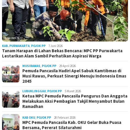
KAB. PURWAKARTA
,
POJOK PP
7 Juni 2026
Tanam Harapan di Lahan Bekas Bencana: MPC PP Purwakarta
Lestarikan Alam Sambil Perhatikan Aspirasi Warga
MUSIRAWAS
,
POJOK PP
29 April 2026
Pemuda Pancasila Hadiri Apel Sabuk Kamtibmas di
Musi Rawas, Perkuat Sinergi Menuju Indonesia Emas
2045
LUBUKLINGGAU
,
POJOK PP
5 Maret 2026
Ketua MPC Pemuda Pancasila Pengurus Dan Anggota
Melakukan Aksi Pembagian Takjil Menyambut Bulan
Ramadhan
KAB OKU
,
POJOK PP
28 Februari 2026
MPC Pemuda Pancasila Kab. OKU Gelar Buka Puasa
Bersama, Pererat Silaturahmi