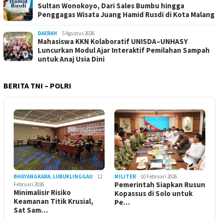
Sultan Wonokoyo, Dari Sales Bumbu hingga
Penggagas Wisata Juang Hamid Rusdi di Kota Malang
DAERAH
5 Agustus 2026
Mahasiswa KKN Kolaboratif UNISDA–UNHASY
Luncurkan Modul Ajar Interaktif Pemilahan Sampah
untuk Anaj Usia Dini
BERITA TNI – POLRI
BHAYANGKARA
,
LUBUKLINGGAU
12
MILITER
10 Februari 2026
Pemerintah Siapkan Rusun
Februari 2026
Minimalisir Risiko
Kopassus di Solo untuk
Keamanan Titik Krusial,
Pe…
Sat Sam…