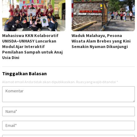
Mahasiswa KKN Kolaboratif
Waduk Malahayu, Pesona
UNISDA–UNHASY Luncurkan
Wisata Alam Brebes yang Kini
Modul Ajar Interaktif
Semakin Nyaman Dikunjungi
Pemilahan Sampah untuk Anaj
Usia Dini
Tinggalkan Balasan
Alamat email Anda tidak akan dipublikasikan.
Ruas yang wajib ditandai
*