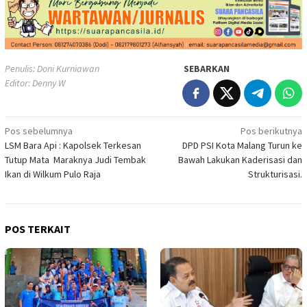
Penulis: Doni Kurniawan
SEBARKAN
Editor: Denny W
Navigasi
Pos sebelumnya
Pos berikutnya
LSM Bara Api : Kapolsek Terkesan
DPD PSI Kota Malang Turun ke
pos
Tutup Mata Maraknya Judi Tembak
Bawah Lakukan Kaderisasi dan
Ikan di Wilkum Pulo Raja
Strukturisasi.
POS TERKAIT