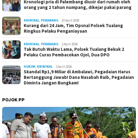
Kronologi pria di Palembang diusir dari rumah oleh
orang yang 2 tahun numpang, dikejar pakai parang
KRIMINAL
,
PERAWANG
10 April 2026
Kurang dari 24 Jam, Tim Opsnal Polsek Tualang
Ringkus Pelaku Penganiayaan
KRIMINAL
,
PERAWANG
2 April 2026
Tak Butuh Waktu Lama, Polsek Tualang Bekuk 2
Pelaku Curas Pembacokan Ojol, Dua DPO
HUKUM
,
KRIMINAL
2 April 2026
Skandal Rp1,9 Miliar di Ambalawi, Pegadaian Harus
Bertanggung Jawab! Dana Nasabah Raib, Pegadaian
Diminta Jangan Bungkam!
POJOK PP