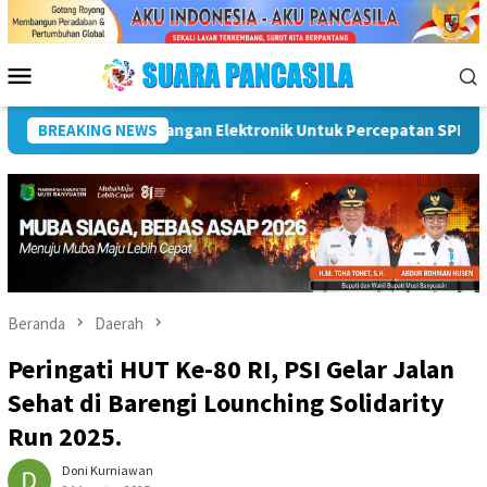
Loncat
ke
konten
Menu
Mobile
orong UMKM Naik Kelas, Ratu Dewa Tekankan Pentingnya AI Di Era
BREAKING NEWS
Beranda
Daerah
Peringati HUT Ke-80 RI, PSI Gelar Jalan
Sehat di Barengi Lounching Solidarity
Run 2025.
Doni Kurniawan