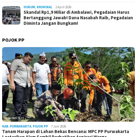
HUKUM
,
KRIMINAL
2 April 2026
Skandal Rp1,9 Miliar di Ambalawi, Pegadaian Harus
Bertanggung Jawab! Dana Nasabah Raib, Pegadaian
Diminta Jangan Bungkam!
POJOK PP
KAB. PURWAKARTA
,
POJOK PP
7 Juni 2026
Tanam Harapan di Lahan Bekas Bencana: MPC PP Purwakarta
Lestarikan Alam Sambil Perhatikan Aspirasi Warga