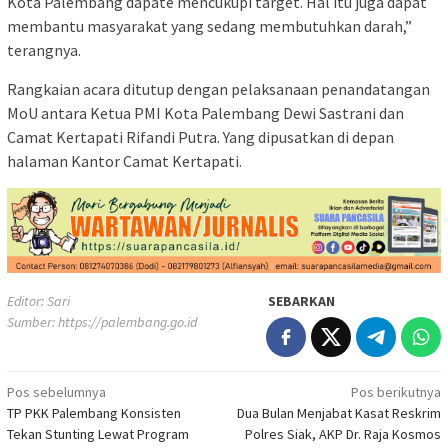
Kota Palembang dapate mencukupi target. Hal itu juga dapat
membantu masyarakat yang sedang membutuhkan darah,”
terangnya.
Rangkaian acara ditutup dengan pelaksanaan penandatangan
MoU antara Ketua PMI Kota Palembang Dewi Sastrani dan
Camat Kertapati Rifandi Putra. Yang dipusatkan di depan
halaman Kantor Camat Kertapati.
Editor: Sari
SEBARKAN
Sumber:
https://palembang.go.id
Navigasi
Pos sebelumnya
Pos berikutnya
TP PKK Palembang Konsisten
Dua Bulan Menjabat Kasat Reskrim
pos
Tekan Stunting Lewat Program
Polres Siak, AKP Dr. Raja Kosmos