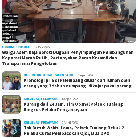
HUKUM
,
KRIMINAL
12 Mei 2026
Warga Asem Raja Soroti Dugaan Penyimpangan Pembangunan
Koperasi Merah Putih, Pertanyakan Peran Koramil dan
Transparansi Pengelolaan
HUKUM
,
KRIMINAL
,
PALEMBANG
10 April 2026
Kronologi pria di Palembang diusir dari rumah oleh
orang yang 2 tahun numpang, dikejar pakai parang
KRIMINAL
,
PERAWANG
10 April 2026
Kurang dari 24 Jam, Tim Opsnal Polsek Tualang
Ringkus Pelaku Penganiayaan
KRIMINAL
,
PERAWANG
2 April 2026
Tak Butuh Waktu Lama, Polsek Tualang Bekuk 2
Pelaku Curas Pembacokan Ojol, Dua DPO