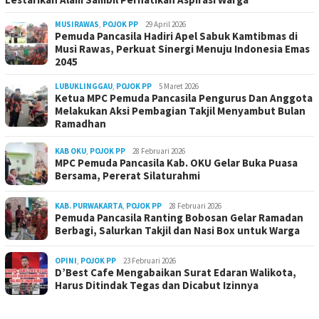
MUSIRAWAS
,
POJOK PP
29 April 2026
Pemuda Pancasila Hadiri Apel Sabuk Kamtibmas di
Musi Rawas, Perkuat Sinergi Menuju Indonesia Emas
2045
LUBUKLINGGAU
,
POJOK PP
5 Maret 2026
Ketua MPC Pemuda Pancasila Pengurus Dan Anggota
Melakukan Aksi Pembagian Takjil Menyambut Bulan
Ramadhan
KAB OKU
,
POJOK PP
28 Februari 2026
MPC Pemuda Pancasila Kab. OKU Gelar Buka Puasa
Bersama, Pererat Silaturahmi
KAB. PURWAKARTA
,
POJOK PP
28 Februari 2026
Pemuda Pancasila Ranting Bobosan Gelar Ramadan
Berbagi, Salurkan Takjil dan Nasi Box untuk Warga
OPINI
,
POJOK PP
23 Februari 2026
D’Best Cafe Mengabaikan Surat Edaran Walikota,
Harus Ditindak Tegas dan Dicabut Izinnya