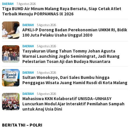
DAERAH
7 Agustus 2026
Tiga BUMD Air Minum Malang Raya Bersatu, Siap Cetak Atlet
Terbaik Menuju PORPAMNAS IX 2026
DAERAH
5 Agustus 2026
APKLI-P Dorong Badan Perekonomian UMKM RI, Bidik
100 Juta Pelaku Usaha Unggul 2030
DAERAH
5 Agustus 2026
Tasyakuran Ulang Tahun Tommy Johan Agusta
Warnai Launching Joglo Seminingrat, Jadi Ruang
Pelestarian Tosan Aji dan Budaya Nusantara
DAERAH
5 Agustus 2026
Sultan Wonokoyo, Dari Sales Bumbu hingga
Penggagas Wisata Juang Hamid Rusdi di Kota Malang
DAERAH
5 Agustus 2026
Mahasiswa KKN Kolaboratif UNISDA–UNHASY
Luncurkan Modul Ajar Interaktif Pemilahan Sampah
untuk Anaj Usia Dini
BERITA TNI – POLRI