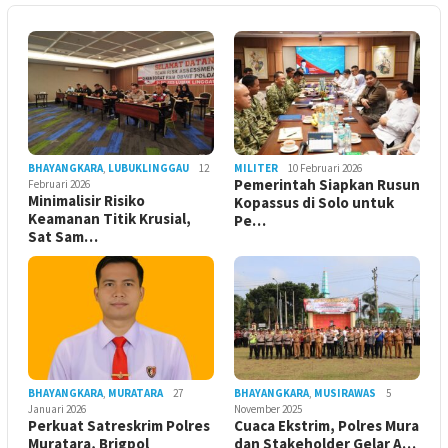
BHAYANGKARA
,
LUBUKLINGGAU
12
MILITER
10 Februari 2026
Pemerintah Siapkan Rusun
Februari 2026
Minimalisir Risiko
Kopassus di Solo untuk
Keamanan Titik Krusial,
Pe…
Sat Sam…
BHAYANGKARA
,
MURATARA
27
BHAYANGKARA
,
MUSIRAWAS
5
Januari 2026
November 2025
Perkuat Satreskrim Polres
Cuaca Ekstrim, Polres Mura
Muratara, Brigpol
dan Stakeholder Gelar A…