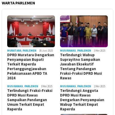
WARTA PARLEMEN
MURATARA
,
PARLEMEN
30 Juni 2025
MUSIRAWAS
,
PARLEMEN
3 Mei 2025
DPRD Muratara Dengarkan
Terlindungi: Wabup
Penyampaian Bupati
Suprayitno Sampaikan
Terkait Raperda
Jawaban Eksekutif
Pertanggungjawaban
Tentang Pandangan
Pelaksanaaan APBD TA
Fraksi-Fraksi DPRD Musi
2024
Rawas
MUSIRAWAS
,
PARLEMEN
3 Mei 2025
MUSIRAWAS
,
PARLEMEN
2 Mei 2025
Terlindungi: Fraksi-Fraksi
Terlindungi: Anggota
DPRD Musi Rawas
DPRD Musi Rawas
Sampaikan Pandangan
Dengarkan Penyampaian
Umum Terkait Empat
Wabup Terkait Empat
Raperda
Raperda