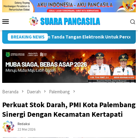
Loncat
ke
konten
Menu
Mobile
cepatan SPBE
BREAKING NEWS
Dorong UMKM Naik Kelas, Ratu Dewa Tekanka
Beranda
Daerah
Palembang
Perkuat Stok Darah, PMI Kota Palembang
Sinergi Dengan Kecamatan Kertapati
Redaksi
22 Mei 2026