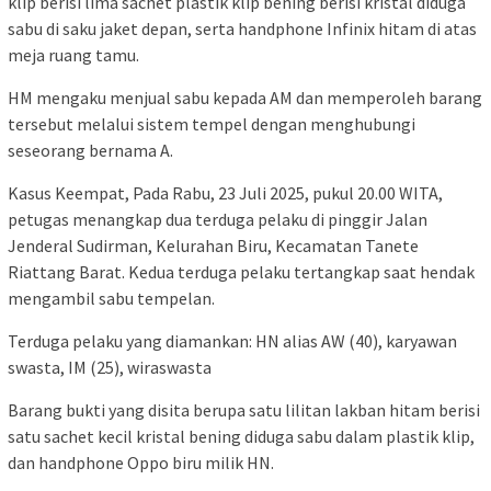
klip berisi lima sachet plastik klip bening berisi kristal diduga
sabu di saku jaket depan, serta handphone Infinix hitam di atas
meja ruang tamu.
HM mengaku menjual sabu kepada AM dan memperoleh barang
tersebut melalui sistem tempel dengan menghubungi
seseorang bernama A.
Kasus Keempat, Pada Rabu, 23 Juli 2025, pukul 20.00 WITA,
petugas menangkap dua terduga pelaku di pinggir Jalan
Jenderal Sudirman, Kelurahan Biru, Kecamatan Tanete
Riattang Barat. Kedua terduga pelaku tertangkap saat hendak
mengambil sabu tempelan.
Terduga pelaku yang diamankan: HN alias AW (40), karyawan
swasta, IM (25), wiraswasta
Barang bukti yang disita berupa satu lilitan lakban hitam berisi
satu sachet kecil kristal bening diduga sabu dalam plastik klip,
dan handphone Oppo biru milik HN.