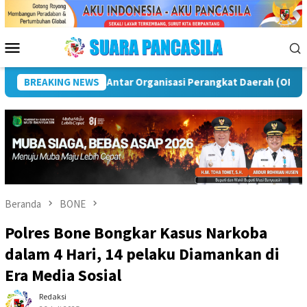
Loncat
ke
konten
Menu
Mobile
awas
BREAKING NEWS
Puncak Peringatan IPeKB Ke-19, Plt Bupati Rejan
Beranda
BONE
Polres Bone Bongkar Kasus Narkoba
dalam 4 Hari, 14 pelaku Diamankan di
Era Media Sosial
Redaksi