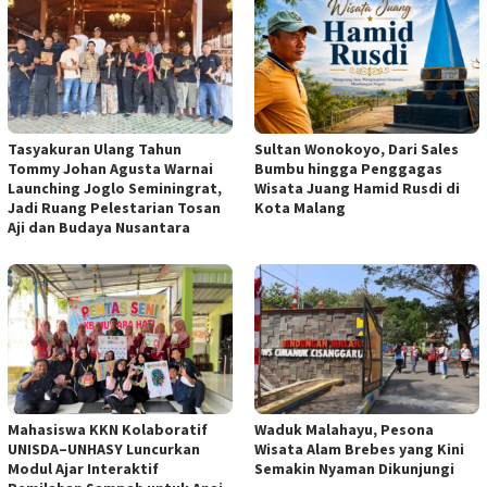
Tasyakuran Ulang Tahun
Sultan Wonokoyo, Dari Sales
Tommy Johan Agusta Warnai
Bumbu hingga Penggagas
Launching Joglo Seminingrat,
Wisata Juang Hamid Rusdi di
Jadi Ruang Pelestarian Tosan
Kota Malang
Aji dan Budaya Nusantara
Mahasiswa KKN Kolaboratif
Waduk Malahayu, Pesona
UNISDA–UNHASY Luncurkan
Wisata Alam Brebes yang Kini
Modul Ajar Interaktif
Semakin Nyaman Dikunjungi