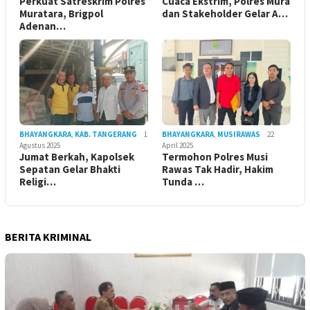
Perkuat Satreskrim Polres
Cuaca Ekstrim, Polres Mura
Muratara, Brigpol
dan Stakeholder Gelar A…
Adenan…
BHAYANGKARA
,
KAB. TANGERANG
1
BHAYANGKARA
,
MUSIRAWAS
22
Agustus 2025
April 2025
Jumat Berkah, Kapolsek
Termohon Polres Musi
Sepatan Gelar Bhakti
Rawas Tak Hadir, Hakim
Religi…
Tunda …
BERITA KRIMINAL