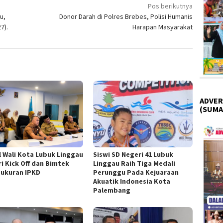
Pos berikutnya
u,
Donor Darah di Polres Brebes, Polisi Humanis
7).
Harapan Masyarakat
ADVER
(SUMA
l Wali Kota Lubuk Linggau
Siswi SD Negeri 41 Lubuk
ri Kick Off dan Bimtek
Linggau Raih Tiga Medali
ukuran IPKD
Perunggu Pada Kejuaraan
Akuatik Indonesia Kota
Palembang