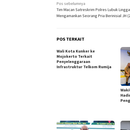
Navigasi
Pos sebelumnya
Tim Macan Satreskrim Polres Lubuk Lingga
pos
Mengamankan Seorang Pria Berinisial JH (2
POS TERKAIT
Wali Kota Kunker ke
Mojokerto Terkait
Penyelenggaraan
Infrastruktur Telkom Rumija
Waki
Hadi
Peng