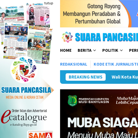
Loncat
tutup
ke
konten
HOME
BERITA
POLITIK
PER
REDAKSIONAL
KODE ETIK JURNALIST
Wali Kota Kunker ke Mojokerto Terkait
BREAKING NEWS