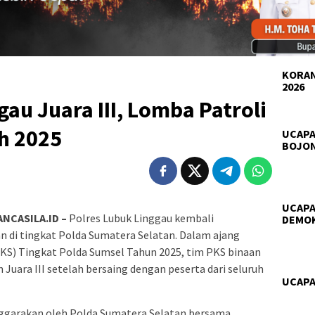
KORAN
2026
au Juara III, Lomba Patroli
h 2025
UCAPA
BOJO
UCAPA
NCASILA.ID –
Polres Lubuk Linggau kembali
DEMO
di tingkat Polda Sumatera Selatan. Dalam ajang
S) Tingkat Polda Sumsel Tahun 2025, tim PKS binaan
 Juara III setelah bersaing dengan peserta dari seluruh
UCAPA
nggarakan oleh Polda Sumatera Selatan bersama