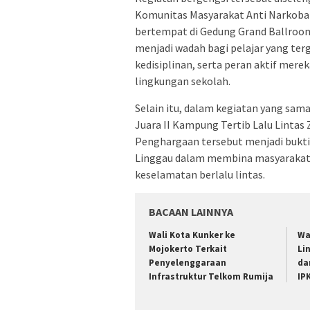
Komunitas Masyarakat Anti Narkoba 
bertempat di Gedung Grand Ballroom
menjadi wadah bagi pelajar yang t
kedisiplinan, serta peran aktif mer
lingkungan sekolah.
Selain itu, dalam kegiatan yang sa
Juara II Kampung Tertib Lalu Lintas
Penghargaan tersebut menjadi bukti
Linggau dalam membina masyarakat u
keselamatan berlalu lintas.
BACAAN LAINNYA
Wali Kota Kunker ke
Wa
Mojokerto Terkait
Li
Penyelenggaraan
da
Infrastruktur Telkom Rumija
IP