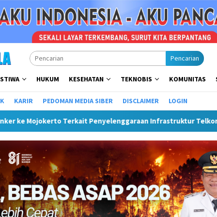
Pencarian
ISTIWA
HUKUM
KESEHATAN
TEKNOBIS
KOMUNITAS
IK
KARIR
PEDOMAN MEDIA SIBER
DISCLAIMER
LOGIN
 Penyelenggaraan Infrastruktur Telkom Rumija
Plt Bupat