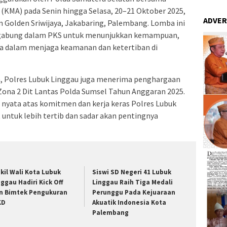
(KMA) pada Senin hingga Selasa, 20–21 Oktober 2025,
ADVER
 Golden Sriwijaya, Jakabaring, Palembang. Lomba ini
ergabung dalam PKS untuk menunjukkan kemampuan,
eka dalam menjaga keamanan dan ketertiban di
ma, Polres Lubuk Linggau juga menerima penghargaan
 Zona 2 Dit Lantas Polda Sumsel Tahun Anggaran 2025.
 nyata atas komitmen dan kerja keras Polres Lubuk
ntuk lebih tertib dan sadar akan pentingnya
kil Wali Kota Lubuk
Siswi SD Negeri 41 Lubuk
nggau Hadiri Kick Off
Linggau Raih Tiga Medali
n Bimtek Pengukuran
Perunggu Pada Kejuaraan
KD
Akuatik Indonesia Kota
Palembang