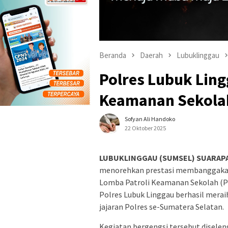
Beranda
Daerah
Lubuklinggau
Polres Lubuk Lingg
Keamanan Sekola
Sofyan Ali Handoko
22 Oktober 2025
LUBUKLINGGAU (SUMSEL) SUARAPA
menorehkan prestasi membanggakan 
Lomba Patroli Keamanan Sekolah (PK
Polres Lubuk Linggau berhasil meraih
jajaran Polres se-Sumatera Selatan.
Kegiatan bergengsi tersebut disele