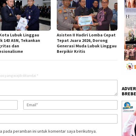
 Kota Lubuk Linggau
Asisten II Hadiri Lomba Cepat
ik 143 ASN, Tekankan
Tepat Juara 2026, Dorong
gritas dan
Generasi Muda Lubuk Linggau
esionalisme
Berpikir Kritis
as yang wajib ditandai
*
ADVER
BREBE
a pada peramban ini untuk komentar saya berikutnya.