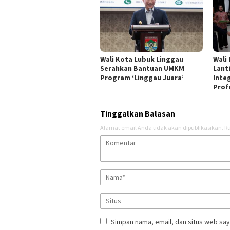
Wali Kota Lubuk Linggau
Wali
Serahkan Bantuan UMKM
Lant
Program ‘Linggau Juara’
Inte
Prof
Tinggalkan Balasan
Alamat email Anda tidak akan dipublikasikan.
Ru
Simpan nama, email, dan situs web say