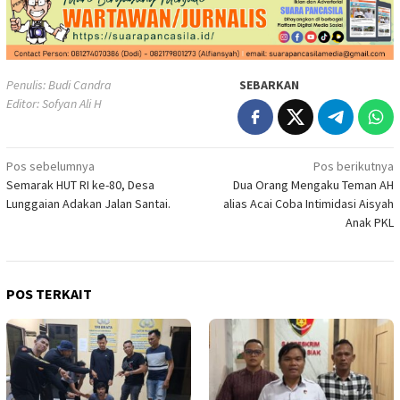
Penulis: Budi Candra
SEBARKAN
Editor: Sofyan Ali H
Navigasi
Pos sebelumnya
Pos berikutnya
Semarak HUT RI ke-80, Desa
Dua Orang Mengaku Teman AH
pos
Lunggaian Adakan Jalan Santai.
alias Acai Coba Intimidasi Aisyah
Anak PKL
POS TERKAIT