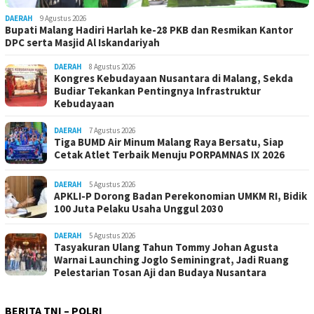
DAERAH
9 Agustus 2026
Bupati Malang Hadiri Harlah ke-28 PKB dan Resmikan Kantor
DPC serta Masjid Al Iskandariyah
DAERAH
8 Agustus 2026
Kongres Kebudayaan Nusantara di Malang, Sekda
Budiar Tekankan Pentingnya Infrastruktur
Kebudayaan
DAERAH
7 Agustus 2026
Tiga BUMD Air Minum Malang Raya Bersatu, Siap
Cetak Atlet Terbaik Menuju PORPAMNAS IX 2026
DAERAH
5 Agustus 2026
APKLI-P Dorong Badan Perekonomian UMKM RI, Bidik
100 Juta Pelaku Usaha Unggul 2030
DAERAH
5 Agustus 2026
Tasyakuran Ulang Tahun Tommy Johan Agusta
Warnai Launching Joglo Seminingrat, Jadi Ruang
Pelestarian Tosan Aji dan Budaya Nusantara
BERITA TNI – POLRI