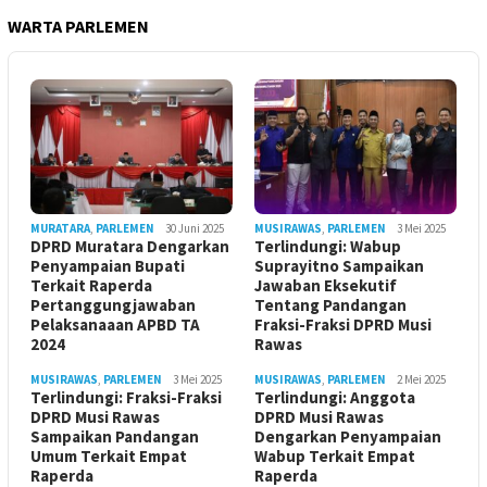
WARTA PARLEMEN
MURATARA
,
PARLEMEN
30 Juni 2025
MUSIRAWAS
,
PARLEMEN
3 Mei 2025
DPRD Muratara Dengarkan
Terlindungi: Wabup
Penyampaian Bupati
Suprayitno Sampaikan
Terkait Raperda
Jawaban Eksekutif
Pertanggungjawaban
Tentang Pandangan
Pelaksanaaan APBD TA
Fraksi-Fraksi DPRD Musi
2024
Rawas
MUSIRAWAS
,
PARLEMEN
3 Mei 2025
MUSIRAWAS
,
PARLEMEN
2 Mei 2025
Terlindungi: Fraksi-Fraksi
Terlindungi: Anggota
DPRD Musi Rawas
DPRD Musi Rawas
Sampaikan Pandangan
Dengarkan Penyampaian
Umum Terkait Empat
Wabup Terkait Empat
Raperda
Raperda