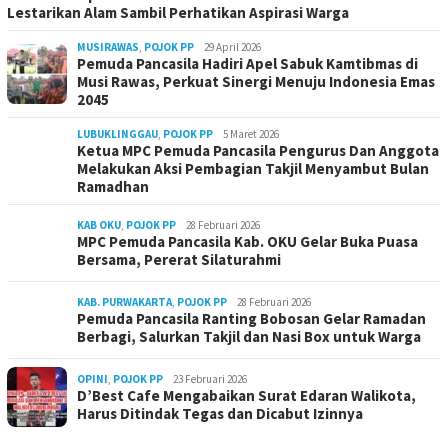
Lestarikan Alam Sambil Perhatikan Aspirasi Warga
MUSIRAWAS
,
POJOK PP
29 April 2026
Pemuda Pancasila Hadiri Apel Sabuk Kamtibmas di
Musi Rawas, Perkuat Sinergi Menuju Indonesia Emas
2045
LUBUKLINGGAU
,
POJOK PP
5 Maret 2026
Ketua MPC Pemuda Pancasila Pengurus Dan Anggota
Melakukan Aksi Pembagian Takjil Menyambut Bulan
Ramadhan
KAB OKU
,
POJOK PP
28 Februari 2026
MPC Pemuda Pancasila Kab. OKU Gelar Buka Puasa
Bersama, Pererat Silaturahmi
KAB. PURWAKARTA
,
POJOK PP
28 Februari 2026
Pemuda Pancasila Ranting Bobosan Gelar Ramadan
Berbagi, Salurkan Takjil dan Nasi Box untuk Warga
OPINI
,
POJOK PP
23 Februari 2026
D’Best Cafe Mengabaikan Surat Edaran Walikota,
Harus Ditindak Tegas dan Dicabut Izinnya