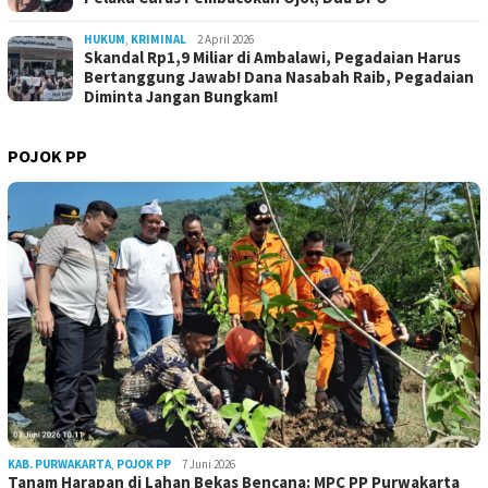
HUKUM
,
KRIMINAL
2 April 2026
Skandal Rp1,9 Miliar di Ambalawi, Pegadaian Harus
Bertanggung Jawab! Dana Nasabah Raib, Pegadaian
Diminta Jangan Bungkam!
POJOK PP
KAB. PURWAKARTA
,
POJOK PP
7 Juni 2026
Tanam Harapan di Lahan Bekas Bencana: MPC PP Purwakarta