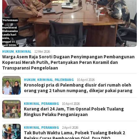
HUKUM
,
KRIMINAL
12 Mei 2026
Warga Asem Raja Soroti Dugaan Penyimpangan Pembangunan
Koperasi Merah Putih, Pertanyakan Peran Koramil dan
Transparansi Pengelolaan
HUKUM
,
KRIMINAL
,
PALEMBANG
10 April 2026
Kronologi pria di Palembang diusir dari rumah oleh
orang yang 2 tahun numpang, dikejar pakai parang
KRIMINAL
,
PERAWANG
10 April 2026
Kurang dari 24 Jam, Tim Opsnal Polsek Tualang
Ringkus Pelaku Penganiayaan
KRIMINAL
,
PERAWANG
2 April 2026
Tak Butuh Waktu Lama, Polsek Tualang Bekuk 2
Pelaku Curas Pembacokan Ojol, Dua DPO