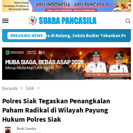
Loncat
ke
konten
Menu
Mobile
astruktur Kebudayaan
BREAKING NEWS
Wakil Wali Kota Lepas Lomba Gerak
Beranda
SIAK
Polres Siak Tegaskan Penangkalan
Paham Radikal di Wilayah Payung
Hukum Polres Siak
Budi Candra