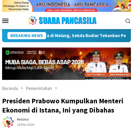
Loncat
ke
konten
Menu
Mobile
Infrastruktur Kebudayaan
BREAKING NEWS
Wakil Wali Kota Lepas Lomba G
Beranda
Pemerintahan
Presiden Prabowo Kumpulkan Menteri
Ekonomi di Istana, Ini yang Dibahas
Redaksi
19 Mei 2026