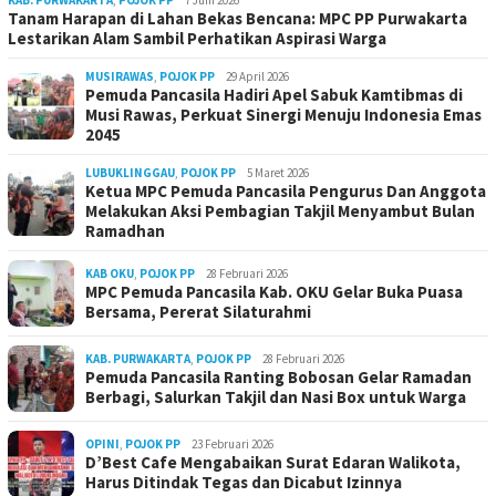
KAB. PURWAKARTA
,
POJOK PP
7 Juni 2026
Tanam Harapan di Lahan Bekas Bencana: MPC PP Purwakarta
Lestarikan Alam Sambil Perhatikan Aspirasi Warga
MUSIRAWAS
,
POJOK PP
29 April 2026
Pemuda Pancasila Hadiri Apel Sabuk Kamtibmas di
Musi Rawas, Perkuat Sinergi Menuju Indonesia Emas
2045
LUBUKLINGGAU
,
POJOK PP
5 Maret 2026
Ketua MPC Pemuda Pancasila Pengurus Dan Anggota
Melakukan Aksi Pembagian Takjil Menyambut Bulan
Ramadhan
KAB OKU
,
POJOK PP
28 Februari 2026
MPC Pemuda Pancasila Kab. OKU Gelar Buka Puasa
Bersama, Pererat Silaturahmi
KAB. PURWAKARTA
,
POJOK PP
28 Februari 2026
Pemuda Pancasila Ranting Bobosan Gelar Ramadan
Berbagi, Salurkan Takjil dan Nasi Box untuk Warga
OPINI
,
POJOK PP
23 Februari 2026
D’Best Cafe Mengabaikan Surat Edaran Walikota,
Harus Ditindak Tegas dan Dicabut Izinnya