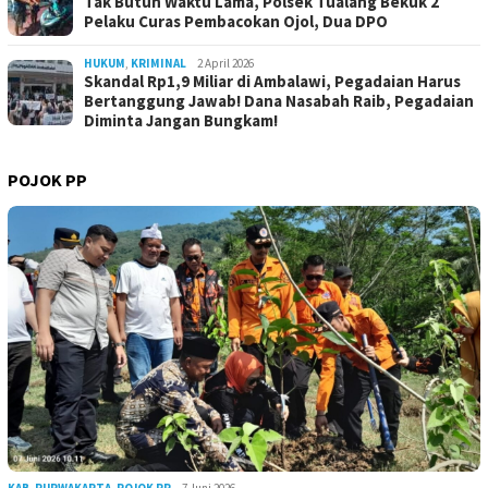
Tak Butuh Waktu Lama, Polsek Tualang Bekuk 2
Pelaku Curas Pembacokan Ojol, Dua DPO
HUKUM
,
KRIMINAL
2 April 2026
Skandal Rp1,9 Miliar di Ambalawi, Pegadaian Harus
Bertanggung Jawab! Dana Nasabah Raib, Pegadaian
Diminta Jangan Bungkam!
POJOK PP