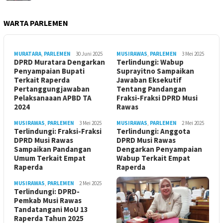
WARTA PARLEMEN
MURATARA
,
PARLEMEN
30 Juni 2025
MUSIRAWAS
,
PARLEMEN
3 Mei 2025
DPRD Muratara Dengarkan
Terlindungi: Wabup
Penyampaian Bupati
Suprayitno Sampaikan
Terkait Raperda
Jawaban Eksekutif
Pertanggungjawaban
Tentang Pandangan
Pelaksanaaan APBD TA
Fraksi-Fraksi DPRD Musi
2024
Rawas
MUSIRAWAS
,
PARLEMEN
3 Mei 2025
MUSIRAWAS
,
PARLEMEN
2 Mei 2025
Terlindungi: Fraksi-Fraksi
Terlindungi: Anggota
DPRD Musi Rawas
DPRD Musi Rawas
Sampaikan Pandangan
Dengarkan Penyampaian
Umum Terkait Empat
Wabup Terkait Empat
Raperda
Raperda
MUSIRAWAS
,
PARLEMEN
2 Mei 2025
Terlindungi: DPRD-
Pemkab Musi Rawas
Tandatangani MoU 13
Raperda Tahun 2025