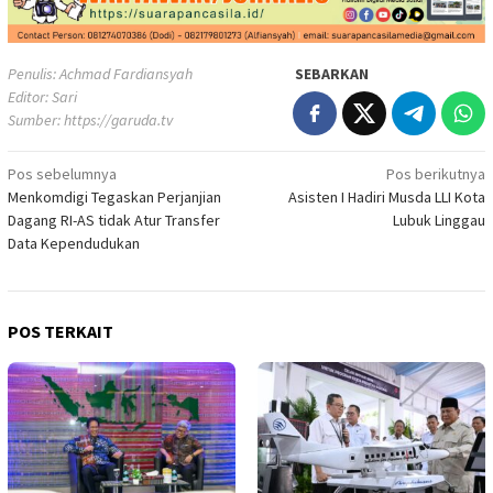
Penulis: Achmad Fardiansyah
SEBARKAN
Editor: Sari
Sumber:
https://garuda.tv
Navigasi
Pos sebelumnya
Pos berikutnya
Menkomdigi Tegaskan Perjanjian
Asisten I Hadiri Musda LLI Kota
pos
Dagang RI-AS tidak Atur Transfer
Lubuk Linggau
Data Kependudukan
POS TERKAIT