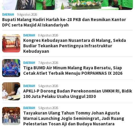
DAERAH
9 Agustus 2026
Bupati Malang Hadiri Harlah ke-28 PKB dan Resmikan Kantor
DPC serta Masjid Al Iskandariyah
DAERAH
8 Agustus 2026
Kongres Kebudayaan Nusantara di Malang, Sekda
Budiar Tekankan Pentingnya Infrastruktur
Kebudayaan
DAERAH
7 Agustus 2026
Tiga BUMD Air Minum Malang Raya Bersatu, Siap
Cetak Atlet Terbaik Menuju PORPAMNAS IX 2026
DAERAH
5 Agustus 2026
APKLI-P Dorong Badan Perekonomian UMKM RI, Bidik
100 Juta Pelaku Usaha Unggul 2030
DAERAH
5 Agustus 2026
Tasyakuran Ulang Tahun Tommy Johan Agusta
Warnai Launching Joglo Seminingrat, Jadi Ruang
Pelestarian Tosan Aji dan Budaya Nusantara